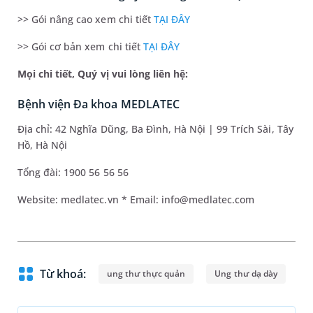
>> Gói nâng cao xem chi tiết
TẠI ĐÂY
>> Gói cơ bản xem chi tiết
TẠI ĐÂY
Mọi chi tiết, Quý vị vui lòng liên hệ:
Bệnh viện Đa khoa MEDLATEC
Địa chỉ: 42 Nghĩa Dũng, Ba Đình, Hà Nội | 99 Trích Sài, Tây
Hồ, Hà Nội
Tổng đài: 1900 56 56 56
Website: medlatec.vn * Email: info@medlatec.com
Từ khoá:
ung thư thực quản
Ung thư dạ dày