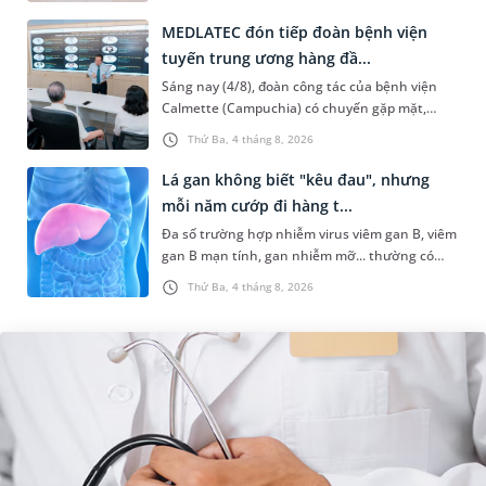
ảnh hưởng đến khả năn...
MEDLATEC đón tiếp đoàn bệnh viện
tuyến trung ương hàng đầ...
Sáng nay (4/8), đoàn công tác của bệnh viện
Calmette (Campuchia) có chuyến gặp mặt,
tham quan và làm việc tại Hệ thống Y tế
Thứ Ba, 4 tháng 8, 2026
MEDLATEC. Chuyến thăm quan góp ph...
Lá gan không biết "kêu đau", nhưng
mỗi năm cướp đi hàng t...
Đa số trường hợp nhiễm virus viêm gan B, viêm
gan B mạn tính, gan nhiễm mỡ... thường có
dấu hiệu mờ nhạt, hoặc không có dấu hiệu.
Thứ Ba, 4 tháng 8, 2026
Đây có thể là con đường dẫn...