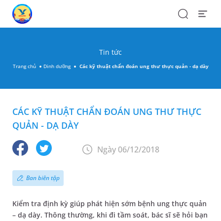
Search
Open
Menu
Tin tức
Trang chủ
Dinh dưỡng
Các kỹ thuật chẩn đoán ung thư thực quản - dạ dày
CÁC KỸ THUẬT CHẨN ĐOÁN UNG THƯ THỰC
QUẢN - DẠ DÀY
Ngày 06/12/2018
Ban biên tập
Kiểm tra định kỳ giúp phát hiện sớm bệnh ung thực quản
– dạ dày. Thông thường, khi đi tầm soát, bác sĩ sẽ hỏi bạn