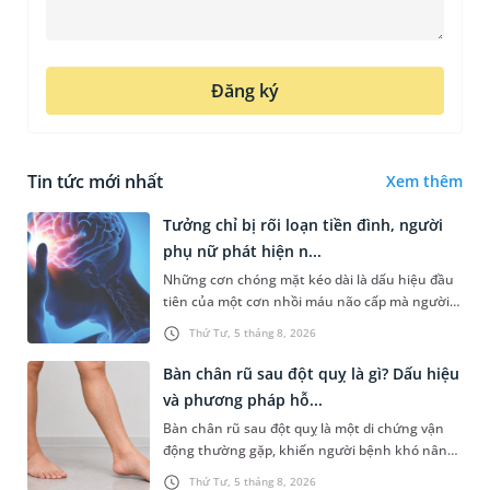
Đăng ký
Tin tức mới nhất
Xem thêm
Tưởng chỉ bị rối loạn tiền đình, người
phụ nữ phát hiện n...
Những cơn chóng mặt kéo dài là dấu hiệu đầu
tiên của một cơn nhồi máu não cấp mà người
bệnh không hề hay biết. Tại BVĐK MEDLATEC,
Thứ Tư, 5 tháng 8, 2026
chiến lược chẩn đoán chính...
Bàn chân rũ sau đột quỵ là gì? Dấu hiệu
và phương pháp hỗ...
Bàn chân rũ sau đột quỵ là một di chứng vận
động thường gặp, khiến người bệnh khó nâng
bàn chân khi đi lại, làm tăng nguy cơ vấp ngã và
Thứ Tư, 5 tháng 8, 2026