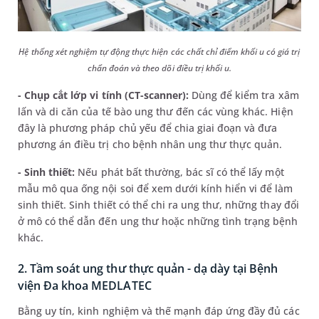
Hệ thống xét nghiệm tự động thực hiện các chất chỉ điểm khối u có giá trị
chẩn đoán và theo dõi điều trị khối u.
- Chụp cắt lớp vi tính (CT-scanner):
Dùng để kiểm tra xâm
lấn và di căn của tế bào ung thư đến các vùng khác. Hiện
đây là phương pháp chủ yếu để chia giai đoạn và đưa
phương án điều trị cho bệnh nhân ung thư thực quản.
- Sinh thiết:
Nếu phát bất thường, bác sĩ có thể lấy một
mẫu mô qua ống nội soi để xem dưới kính hiển vi để làm
sinh thiết. Sinh thiết có thể chi ra ung thư, những thay đổi
ở mô có thể dẫn đến ung thư hoặc những tình trạng bệnh
khác.
2. Tầm soát ung thư thực quản - dạ dày tại Bệnh
viện Đa khoa MEDLATEC
Bằng uy tín, kinh nghiệm và thế mạnh đáp ứng đầy đủ các