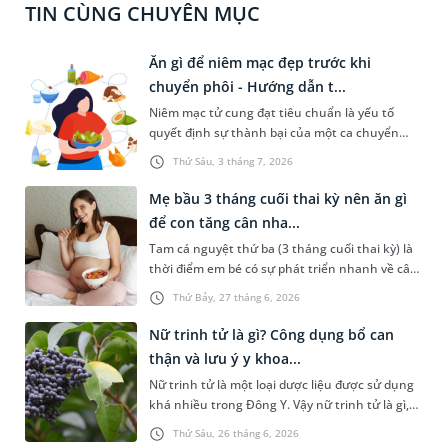
TIN CÙNG CHUYÊN MỤC
Ăn gì để niêm mạc đẹp trước khi
chuyển phôi - Hướng dẫn t...
Niêm mạc tử cung đạt tiêu chuẩn là yếu tố
quyết định sự thành bại của một ca chuyển
phôi IVF. Để đảm bảo điều này, chị em thường
Thứ Sáu, 3 tháng 7, 2026
thắc mắc rất nhiều vấn đề, bao gồm ăn gì để
niêm mạc đẹp trước khi chuyển phôi. Bài viết
Mẹ bầu 3 tháng cuối thai kỳ nên ăn gì
sau đây sẽ chia sẻ chi tiết hơn về chủ đề này để
để con tăng cân nha...
chị em tham khảo.
Tam cá nguyệt thứ ba (3 tháng cuối thai kỳ) là
thời điểm em bé có sự phát triển nhanh về cân
nặng, đồng thời hoàn thiện các cơ quan nội
Thứ Bảy, 27 tháng 6, 2026
tạng quan trọng như não bộ, hệ hô hấp và hệ
xương khớp. Nhiều mẹ bầu khi đi siêu âm ở
Nữ trinh tử là gì? Công dụng bổ can
những tuần cuối cảm thấy vô cùng lo lắng khi
thận và lưu ý y khoa...
bác sĩ thông báo chỉ số cân nặng của con nhẹ
Nữ trinh tử là một loại dược liệu được sử dụng
hơn so với tiêu chuẩn tuần tuổi. Vậy 3 tháng
khá nhiều trong Đông Y. Vậy nữ trinh tử là gì,
cuối thai kỳ nên ăn gì để con tăng cân nhanh
đặc tính sinh học và công dụng như thế nào?
và khỏe mạnh?
Thứ Sáu, 26 tháng 6, 2026
Những kiến thức này sẽ được chia sẻ trong bài