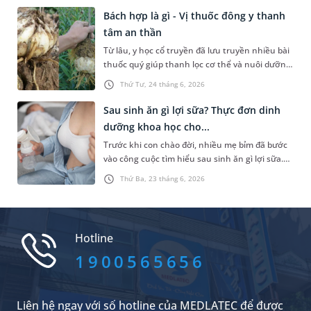
viết sau đây.
Bách hợp là gì - Vị thuốc đông y thanh
tâm an thần
Từ lâu, y học cổ truyền đã lưu truyền nhiều bài
thuốc quý giúp thanh lọc cơ thể và nuôi dưỡng
tinh thần. Trong số, bách hợp được biết đến là
Thứ Tư, 24 tháng 6, 2026
một vị thuốc có khả năng thanh tâm, an thần
và nhuận phế ưu việt. Vậy bách hợp là gì và loại
Sau sinh ăn gì lợi sữa? Thực đơn dinh
thảo dược này sở hữu những giá trị sức khỏe
dưỡng khoa học cho...
đặc biệt nào và cần lưu ý gì khi sử dụng?
Trước khi con chào đời, nhiều mẹ bỉm đã bước
vào công cuộc tìm hiểu sau sinh ăn gì lợi sữa.
Việc thiết lập một chế độ ăn uống khoa học,
Thứ Ba, 23 tháng 6, 2026
dựa trên các căn cứ y học hiện đại chính là chìa
khóa vàng giúp kích thích tuyến sữa hoạt động
tối đa, mang lại nguồn dinh dưỡng dồi dào cho
sự phát triển của trẻ sơ sinh và giúp cơ thể mẹ
Hotline
thêm khỏe mạnh.
1900565656
Liên hệ ngay với số hotline của MEDLATEC để được