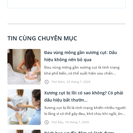
TIN CÙNG CHUYÊN MỤC
Đau vùng mông gần xương cụt: Dấu
hiệu không nên bỏ qua
Đau vùng mông gần xương cụt là tình trạng
khá phổ biến, có thể xuất hiện sau chấn
thương, ngồi lâu hoặc liên quan đến các bệnh
Thứ Năm, 23 tháng 7, 2026
lý cơ xương khớp và thần kinh. Cơn đau không
chỉ gây khó chịu khi vận động khi ngồi hoặc
Xương cụt bị lồi có sao không? Có phải
đứng lên mà còn ảnh hưởng đáng kể đến sinh
dấu hiệu bất thườn...
hoạt hàng ngày. Việc xác định đúng nguyên
Xương cụt bị lồi là tình trạng khiến nhiều người
nhân đóng vai trò quan trọng trong quá trình
lo lắng vì có thể gây đau, khó chịu khi ngồi, ảnh
điều trị, giúp kiểm soát triệu chứng và ngăn
hưởng đến sinh hoạt hàng ngày. Trên thực tế,
ngừa các biến chứng không mong muốn.
Thứ Bảy, 18 tháng 7, 2026
sự thay đổi hình thái này có thể xuất phát từ
đặc điểm giải phẫu tự nhiên, chấn thương hoặc