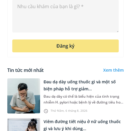
Đăng ký
Tin tức mới nhất
Xem thêm
Đau dạ dày uống thuốc gì và một số
biện pháp hỗ trợ giảm...
Đau dạ dày có thể là biểu hiện của tình trạng
nhiễm H. pylori hoặc bệnh lý về đường tiêu hoá
khác. Dựa theo nguyên nhân cụ thể, bác sĩ sẽ
Thứ Năm, 6 tháng 8, 2026
cân nhắc chỉ định p...
Viêm đường tiết niệu ở nữ uống thuốc
gì và lưu ý khi dùng...