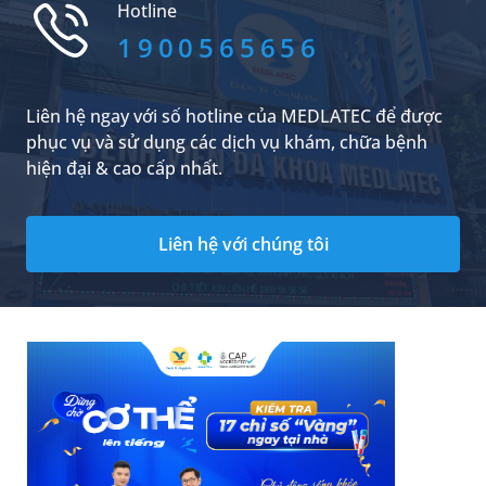
Hotline
đoán và điều trị đúng thời điểm, tình trạng rách
đứt gân chi dưới có thể gây hạn chế vận động,
1900565656
teo cơ và ảnh hưởng lâu dài đến khả năng đi lại
của người bệnh.
Liên hệ ngay với số hotline của MEDLATEC để được
phục vụ và sử dụng các dịch vụ khám, chữa bệnh
hiện đại & cao cấp nhất.
Liên hệ với chúng tôi