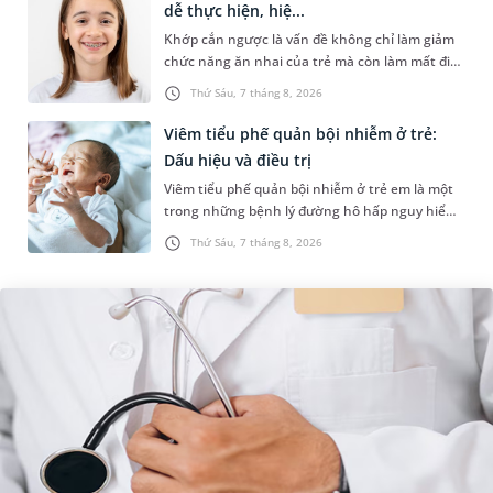
dễ thực hiện, hiệ...
Khớp cắn ngược là vấn đề không chỉ làm giảm
chức năng ăn nhai của trẻ mà còn làm mất đi
sự cân đối của khuôn mặt. Do đó, cần khắc
Thứ Sáu, 7 tháng 8, 2026
phục sớm tình trạng này để...
Viêm tiểu phế quản bội nhiễm ở trẻ:
Dấu hiệu và điều trị
Viêm tiểu phế quản bội nhiễm ở trẻ em là một
trong những bệnh lý đường hô hấp nguy hiểm,
thường bùng phát vào thời điểm giao mùa. Khi
Thứ Sáu, 7 tháng 8, 2026
những tổn thương ban đầ...