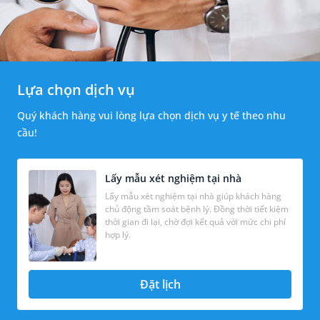
Lựa chọn dịch vụ
Quý khách hàng vui lòng lựa chọn dịch vụ y tế theo nhu
cầu!
Lấy mẫu xét nghiệm tại nhà
Lấy mẫu xét nghiệm tại nhà giúp khách hàng
chủ động tầm soát bệnh lý. Đồng thời tiết kiệm
thời gian đi lại, chờ đợi kết quả với mức chi phí
hợp lý.
Đặt lịch