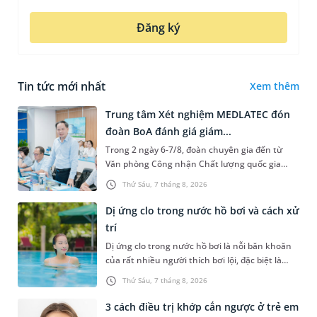
Đăng ký
Tin tức mới nhất
Xem thêm
Trung tâm Xét nghiệm MEDLATEC đón
đoàn BoA đánh giá giám...
Trong 2 ngày 6-7/8, đoàn chuyên gia đến từ
Văn phòng Công nhận Chất lượng quốc gia
(BoA) đã ghi nhận và đánh giá cao nỗ lực duy trì
Thứ Sáu, 7 tháng 8, 2026
hệ thống quản lý chất lượ...
Dị ứng clo trong nước hồ bơi và cách xử
trí
Dị ứng clo trong nước hồ bơi là nỗi băn khoăn
của rất nhiều người thích bơi lội, đặc biệt là
những trường hợp thường xuyên bơi ở những
Thứ Sáu, 7 tháng 8, 2026
hồ bơi nhân tạo. Bài v...
3 cách điều trị khớp cắn ngược ở trẻ em