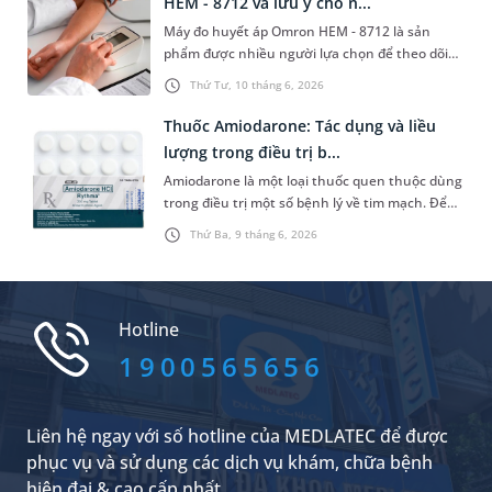
HEM - 8712 và lưu ý cho n...
Máy đo huyết áp Omron HEM - 8712 là sản
phẩm được nhiều người lựa chọn để theo dõi
huyết áp bởi nhiều tính năng thuận lợi. Bài viết
Thứ Tư, 10 tháng 6, 2026
sau đây sẽ hướng dẫn bạn dùng máy đúng
cách để có được kết quả chỉ số huyết áp chính
Thuốc Amiodarone: Tác dụng và liều
xác.
lượng trong điều trị b...
Amiodarone là một loại thuốc quen thuộc dùng
trong điều trị một số bệnh lý về tim mạch. Để
nắm rõ hơn về tác dụng, chỉ định và liều lượng
Thứ Ba, 9 tháng 6, 2026
khi sử dụng loại thuốc này, bạn đọc có thể
tham khảo bài chia sẻ kiến thức y khoa dưới
đây của MEDLATEC.
Hotline
1900565656
Liên hệ ngay với số hotline của MEDLATEC để được
phục vụ và sử dụng các dịch vụ khám, chữa bệnh
hiện đại & cao cấp nhất.