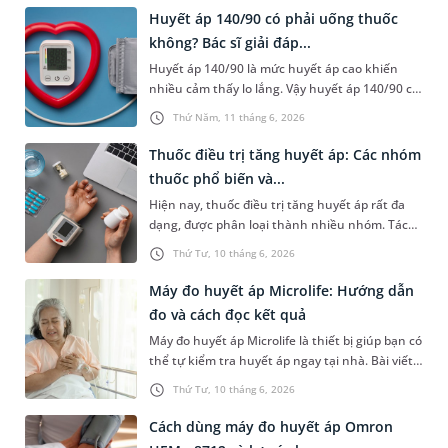
Huyết áp 140/90 có phải uống thuốc
không? Bác sĩ giải đáp...
Huyết áp 140/90 là mức huyết áp cao khiến
nhiều cảm thấy lo lắng. Vậy huyết áp 140/90 có
phải uống thuốc không, mức huyết áp này có
Thứ Năm, 11 tháng 6, 2026
nguy hiểm không và phải xử trí như thế nào?
Nội dung bài viết sau sẽ cung cấp những thông
Thuốc điều trị tăng huyết áp: Các nhóm
tin liên quan để người đọc hiểu rõ ý nghĩa của
thuốc phổ biến và...
chỉ số này và biết cần làm gì để bảo vệ tốt cho
Hiện nay, thuốc điều trị tăng huyết áp rất đa
sức khỏe.
dạng, được phân loại thành nhiều nhóm. Tác
dụng chính của những loại thuốc này là giúp
Thứ Tư, 10 tháng 6, 2026
hạ huyết áp, phòng ngừa các biến chứng nguy
hiểm như đột quỵ, nhồi máu cơ tim, suy tim,
Máy đo huyết áp Microlife: Hướng dẫn
suy thận.
đo và cách đọc kết quả
Máy đo huyết áp Microlife là thiết bị giúp bạn có
thể tự kiểm tra huyết áp ngay tại nhà. Bài viết
dưới đây là hướng dẫn sử dụng loại máy này và
Thứ Tư, 10 tháng 6, 2026
cách đọc kết quả chỉ số huyết áp để hiểu rõ về
tình trạng sức khỏe của mình và xử trí kịp thời
Cách dùng máy đo huyết áp Omron
nếu có bất thường.