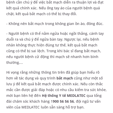
bệnh cần chú ý để việc bắt mạch diễn ra thuận lợi và đạt
kết quả chính xác. Nếu ống tay áo của người bệnh quá
chật, kết quả bắt mạch có thể bị thay đổi.
- Không nên bắt mạch trong không gian ồn ào, đông đúc.
- Người bệnh có thể nằm ngửa hoặc ngồi thẳng, cánh tay
duỗi ra và chú ý để ngửa bàn tay. Ngược lại, nếu bệnh
nhân không thực hiện đúng tư thế, kết quả bắt mạch
cũng có thể bị sai lệch. Trong khi bác sĩ đang bắt mạch,
nếu người bệnh cử động thì mạch sẽ nhanh hơn bình
thường,...
Hi vọng rằng những thông tin trên đã giúp bạn hiểu rõ
hơn về tác dụng và quy trình
bắt mạch
cũng như một số
lưu ý để kết quả bắt mạch được chính xác. Nếu còn thắc
mắc cần được giải đáp hoặc có nhu cầu kiểm tra sức khỏe,
mời bạn liên hệ đến
Hệ thống Y tế MEDLATEC
qua tổng
đài chăm sóc khách hàng 1
900 56 56 56
, đội ngũ tư vấn
viên của MEDLATEC luôn sẵn sàng hỗ trợ bạn.