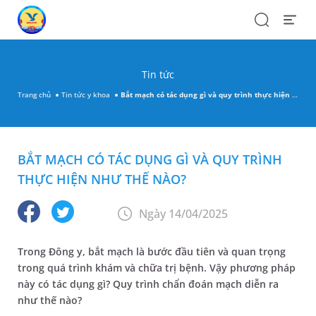
Search
Open
Menu
Tin tức
Trang chủ
Tin tức y khoa
Bắt mạch có tác dụng gì và quy trình thực hiện như thế nào?
BẮT MẠCH CÓ TÁC DỤNG GÌ VÀ QUY TRÌNH
THỰC HIỆN NHƯ THẾ NÀO?
Ngày 14/04/2025
Trong Đông y, bắt mạch là bước đầu tiên và quan trọng
trong quá trình khám và chữa trị bệnh. Vậy phương pháp
này có tác dụng gì? Quy trình chẩn đoán mạch diễn ra
như thế nào?