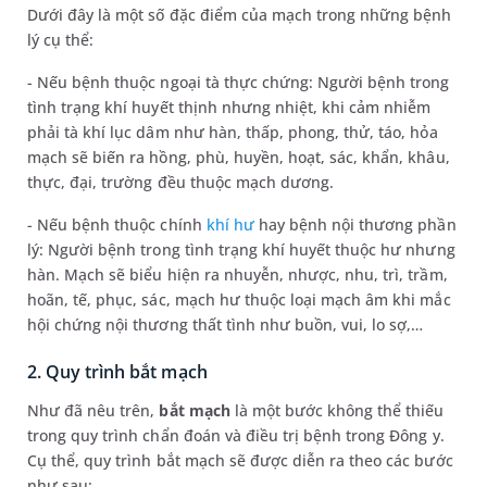
Dưới đây là một số đặc điểm của mạch trong những bệnh
lý cụ thể:
- Nếu bệnh thuộc ngoại tà thực chứng: Người bệnh trong
tình trạng khí huyết thịnh nhưng nhiệt, khi cảm nhiễm
phải tà khí lục dâm như hàn, thấp, phong, thử, táo, hỏa
mạch sẽ biến ra hồng, phù, huyền, hoạt, sác, khẩn, khâu,
thực, đại, trường đều thuộc mạch dương.
- Nếu bệnh thuộc chính
khí hư
hay bệnh nội thương phần
lý: Người bệnh trong tình trạng khí huyết thuộc hư nhưng
hàn. Mạch sẽ biểu hiện ra nhuyễn, nhược, nhu, trì, trầm,
hoãn, tế, phục, sác, mạch hư thuộc loại mạch âm khi mắc
hội chứng nội thương thất tình như buồn, vui, lo sợ,…
2. Quy trình bắt mạch
Như đã nêu trên,
bắt mạch
là một bước không thể thiếu
trong quy trình chẩn đoán và điều trị bệnh trong Đông y.
Cụ thể, quy trình bắt mạch sẽ được diễn ra theo các bước
như sau: