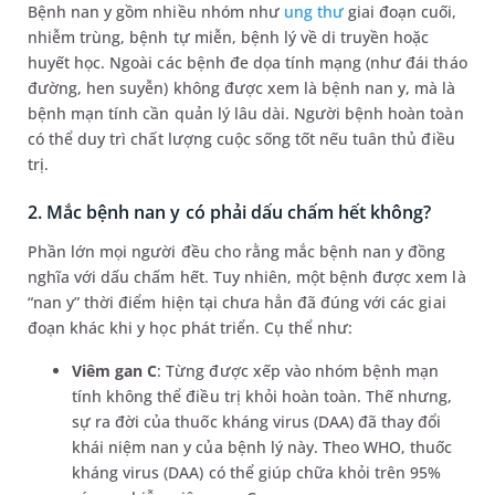
Bệnh nan y gồm nhiều nhóm như
ung thư
giai đoạn cuối,
nhiễm trùng, bệnh tự miễn, bệnh lý về di truyền hoặc
huyết học. Ngoài các bệnh đe dọa tính mạng (như đái tháo
đường, hen suyễn) không được xem là bệnh nan y, mà là
bệnh mạn tính cần quản lý lâu dài. Người bệnh hoàn toàn
có thể duy trì chất lượng cuộc sống tốt nếu tuân thủ điều
trị.
2. Mắc bệnh nan y có phải dấu chấm hết không?
Phần lớn mọi người đều cho rằng mắc bệnh nan y đồng
nghĩa với dấu chấm hết. Tuy nhiên, một bệnh được xem là
“nan y” thời điểm hiện tại chưa hẳn đã đúng với các giai
đoạn khác khi y học phát triển. Cụ thể như:
Viêm gan C
: Từng được xếp vào nhóm bệnh mạn
tính không thể điều trị khỏi hoàn toàn. Thế nhưng,
sự ra đời của thuốc kháng virus (DAA) đã thay đổi
khái niệm nan y của bệnh lý này. Theo WHO, thuốc
kháng virus (DAA) có thể giúp chữa khỏi trên 95%