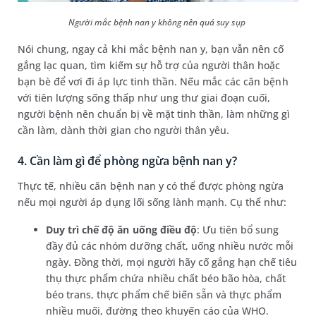
Người mắc bệnh nan y không nên quá suy sụp
Nói chung, ngay cả khi mắc bệnh nan y, bạn vẫn nên cố
gắng lạc quan, tìm kiếm sự hỗ trợ của người thân hoặc
bạn bè để vơi đi áp lực tinh thần. Nếu mắc các căn bệnh
với tiên lượng sống thấp như ung thư giai đoạn cuối,
người bệnh nên chuẩn bị về mặt tinh thần, làm những gì
cần làm, dành thời gian cho người thân yêu.
4. Cần làm gì để phòng ngừa bệnh nan y?
Thực tế, nhiều căn bệnh nan y có thể được phòng ngừa
nếu mọi người áp dụng lối sống lành mạnh. Cụ thể như:
Duy trì chế độ ăn uống điều độ
: Ưu tiên bổ sung
đầy đủ các nhóm dưỡng chất, uống nhiều nước mỗi
ngày. Đồng thời, mọi người hãy cố gắng hạn chế tiêu
thụ thực phẩm chứa nhiều chất béo bão hòa, chất
béo trans, thực phẩm chế biến sẵn và thực phẩm
nhiều muối, đường theo khuyến cáo của WHO.