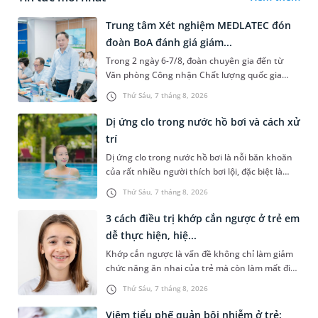
Trung tâm Xét nghiệm MEDLATEC đón
đoàn BoA đánh giá giám...
Trong 2 ngày 6-7/8, đoàn chuyên gia đến từ
Văn phòng Công nhận Chất lượng quốc gia
(BoA) đã ghi nhận và đánh giá cao nỗ lực duy trì
Thứ Sáu, 7 tháng 8, 2026
hệ thống quản lý chất lượ...
Dị ứng clo trong nước hồ bơi và cách xử
trí
Dị ứng clo trong nước hồ bơi là nỗi băn khoăn
của rất nhiều người thích bơi lội, đặc biệt là
những trường hợp thường xuyên bơi ở những
Thứ Sáu, 7 tháng 8, 2026
hồ bơi nhân tạo. Bài v...
3 cách điều trị khớp cắn ngược ở trẻ em
dễ thực hiện, hiệ...
Khớp cắn ngược là vấn đề không chỉ làm giảm
chức năng ăn nhai của trẻ mà còn làm mất đi
sự cân đối của khuôn mặt. Do đó, cần khắc
Thứ Sáu, 7 tháng 8, 2026
phục sớm tình trạng này để...
Viêm tiểu phế quản bội nhiễm ở trẻ: