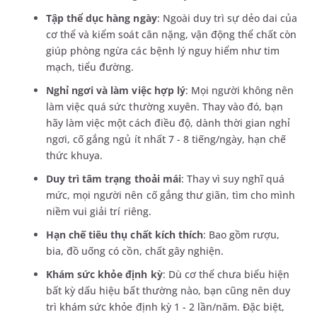
Tập thể dục hàng ngày
: Ngoài duy trì sự dẻo dai của
cơ thể và kiểm soát cân nặng, vận động thể chất còn
giúp phòng ngừa các bệnh lý nguy hiểm như tim
mạch, tiểu đường.
Nghỉ ngơi và làm việc hợp lý
: Mọi người không nên
làm việc quá sức thường xuyên. Thay vào đó, bạn
hãy làm việc một cách điều độ, dành thời gian nghỉ
ngơi, cố gắng ngủ ít nhất 7 - 8 tiếng/ngày, hạn chế
thức khuya.
Duy trì tâm trạng thoải mái
: Thay vì suy nghĩ quá
mức, mọi người nên cố gắng thư giãn, tìm cho mình
niềm vui giải trí riêng.
Hạn chế tiêu thụ chất kích thích
: Bao gồm rượu,
bia, đồ uống có cồn, chất gây nghiện.
Khám sức khỏe định kỳ
: Dù cơ thể chưa biểu hiện
bất kỳ dấu hiệu bất thường nào, bạn cũng nên duy
trì khám sức khỏe định kỳ 1 - 2 lần/năm. Đặc biệt,