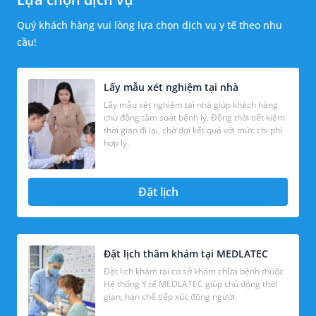
Quý khách hàng vui lòng lựa chọn dịch vụ y tế theo nhu
cầu!
Lấy mẫu xét nghiệm tại nhà
Lấy mẫu xét nghiệm tại nhà giúp khách hàng
chủ động tầm soát bệnh lý. Đồng thời tiết kiệm
thời gian đi lại, chờ đợi kết quả với mức chi phí
hợp lý.
Đặt lịch
Đặt lịch thăm khám tại MEDLATEC
Đặt lịch khám tại cơ sở khám chữa bệnh thuộc
Hệ thống Y tế MEDLATEC giúp chủ động thời
gian, hạn chế tiếp xúc đông người.