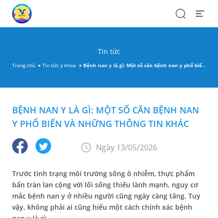
Search
Open
Menu
Tin tức
Trang chủ
Tin tức y khoa
Bệnh nan y là gì: Một số căn bệnh nan y phổ biến và những thông tin khác
BỆNH NAN Y LÀ GÌ: MỘT SỐ CĂN BỆNH NAN
Y PHỔ BIẾN VÀ NHỮNG THÔNG TIN KHÁC
Ngày 13/05/2026
Trước tình trạng môi trường sống ô nhiễm, thực phẩm
bẩn tràn lan cộng với lối sống thiếu lành mạnh, nguy cơ
mắc bệnh nan y ở nhiều người cũng ngày càng tăng. Tuy
vậy, không phải ai cũng hiểu một cách chính xác bệnh