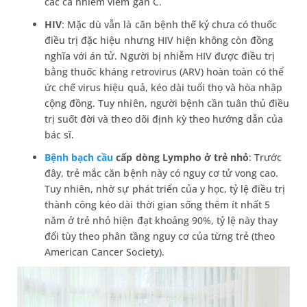
các ca nhiễm viêm gan C.
HIV
: Mặc dù vẫn là căn bệnh thế kỷ chưa có thuốc
điều trị đặc hiệu nhưng HIV hiện không còn đồng
nghĩa với án tử. Người bị nhiễm HIV được điều trị
bằng thuốc kháng retrovirus (ARV) hoàn toàn có thể
ức chế virus hiệu quả, kéo dài tuổi thọ và hòa nhập
cộng đồng. Tuy nhiên, người bệnh cần tuân thủ điều
trị suốt đời và theo dõi định kỳ theo hướng dẫn của
bác sĩ.
Bệnh bạch cầu
cấp dòng Lympho ở trẻ nhỏ
: Trước
đây, trẻ mắc căn bệnh này có nguy cơ tử vong cao.
Tuy nhiên, nhờ sự phát triển của y học, tỷ lệ điều trị
thành công kéo dài thời gian sống thêm ít nhất 5
năm ở trẻ nhỏ hiện đạt khoảng 90%, tỷ lệ này thay
đổi tùy theo phân tầng nguy cơ của từng trẻ (theo
American Cancer Society).