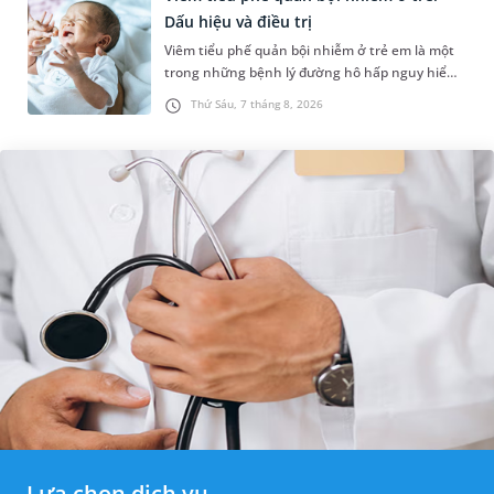
Dấu hiệu và điều trị
Viêm tiểu phế quản bội nhiễm ở trẻ em là một
trong những bệnh lý đường hô hấp nguy hiểm,
thường bùng phát vào thời điểm giao mùa. Khi
Thứ Sáu, 7 tháng 8, 2026
những tổn thương ban đầ...
Lựa chọn dịch vụ