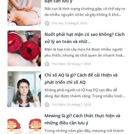
bạn cần lưu ý
Nấc cụt là tình trạng thường gặp, có thể xảy ra
do nhiều nguyên nhân và gây không ít khó
chịu. Bấm huyệt chữa nấc cụt là một trong
Thứ Hai, 3 tháng 8, 2026
những phương pháp được nhiều người tìm
hiểu để hỗ trợ tình trạng này. Mời bạn cùng
Nuốt phải hạt mận có sao không? Cách
tìm hiểu sâu hơn về phương pháp chữa nấc cụt
xử lý an toàn và nhữ...
này trong bài viết dưới đây.
Mận là loại trái cây mùa hè được nhiều người
yêu thích, nhưng do thói quen ăn nhanh hoặc
sơ suất, không ít người đã vô tình nuốt phải
Thứ Năm, 30 tháng 7, 2026
hạt mận. Cấu tạo hạt mận thường cứng, có hai
đầu nhọn nên khi đi vào đường tiêu hóa rất dễ
Chỉ số AQ là gì? Cách để cải thiện và
gây ra tâm lý hoang mang, lo lắng cho người
phát triển chỉ số AQ
gặp phải. Bài viết dưới đây sẽ giải đáp chi tiết
Không phải người có IQ hay EQ cao đều dễ
giúp bạn thắc mắc nuốt phải hạt mận có sao
dàng đạt được thành công. Trong nhiều trường
không dưới góc nhìn y khoa và hướng dẫn cách
hợp, khả năng đứng vững trước áp lực, thích
xử trí an toàn, kịp thời nhất.
Thứ Năm, 23 tháng 7, 2026
nghi với nghịch cảnh và không bỏ cuộc mới là
yếu tố tạo nên sự khác biệt. Đây cũng chính là
Mewing là gì? Cách thức thực hiện và
điều được phản ánh qua chỉ số AQ. Vậy chỉ số
những điều cần lưu ý
AQ là gì, được xác định ra sao và làm thế nào để
Trong những năm gần đây, mewing trở thành
cải thiện chỉ số này? Hãy cùng tìm hiểu trong