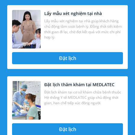
Lấy mẫu xét nghiệm tại nhà
Lấy mẫu xét nghiệm tại nhà giúp khách hàng
chủ động tầm soát bệnh lý. Đồng thời tiết kiệm
thời gian đi lại, chờ đợi kết quả với mức chi phí
hợp lý.
Đặt lịch
Đặt lịch thăm khám tại MEDLATEC
Đặt lịch khám tại cơ sở khám chữa bệnh thuộc
Hệ thống Y tế MEDLATEC giúp chủ động thời
gian, hạn chế tiếp xúc đông người.
Đặt lịch