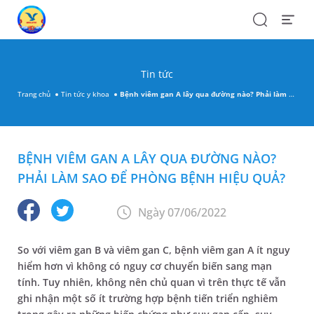
Search
Open
Menu
Tin tức
Trang chủ
Tin tức y khoa
Bệnh viêm gan A lây qua đường nào? Phải làm sao để phòng bệnh hiệu quả?
BỆNH VIÊM GAN A LÂY QUA ĐƯỜNG NÀO?
PHẢI LÀM SAO ĐỂ PHÒNG BỆNH HIỆU QUẢ?
Ngày 07/06/2022
So với viêm gan B và viêm gan C, bệnh viêm gan A ít nguy
hiểm hơn vì không có nguy cơ chuyển biến sang mạn
tính. Tuy nhiên, không nên chủ quan vì trên thực tế vẫn
ghi nhận một số ít trường hợp bệnh tiến triển nghiêm