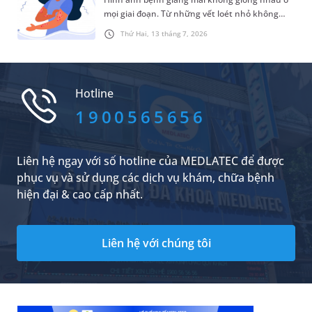
nguy cơ lây nhiễm cho người khác.
mọi giai đoạn. Từ những vết loét nhỏ không
đau ban đầu đến các tổn thương lan tỏa trên
Thứ Hai, 13 tháng 7, 2026
da và niêm mạc, mỗi giai đoạn của bệnh đều có
những biểu hiện đặc trưng riêng.
Hotline
1900565656
Liên hệ ngay với số hotline của MEDLATEC để được
phục vụ và sử dụng các dịch vụ khám, chữa bệnh
hiện đại & cao cấp nhất.
Liên hệ với chúng tôi