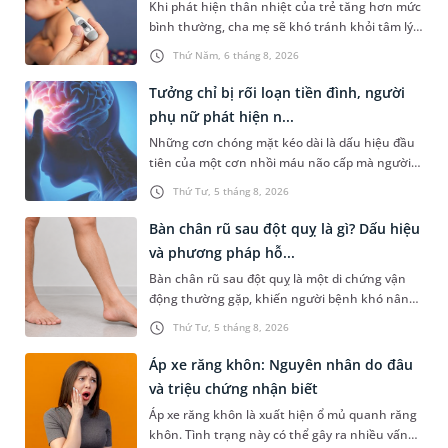
Khi phát hiện thân nhiệt của trẻ tăng hơn mức
bình thường, cha mẹ sẽ khó tránh khỏi tâm lý
lo lắng. Tuy nhiên, không phải ai cũng biết đo
Thứ Năm, 6 tháng 8, 2026
nhiệt độ ở nách bao...
Tưởng chỉ bị rối loạn tiền đình, người
phụ nữ phát hiện n...
Những cơn chóng mặt kéo dài là dấu hiệu đầu
tiên của một cơn nhồi máu não cấp mà người
bệnh không hề hay biết. Tại BVĐK MEDLATEC,
Thứ Tư, 5 tháng 8, 2026
chiến lược chẩn đoán chính...
Bàn chân rũ sau đột quỵ là gì? Dấu hiệu
và phương pháp hỗ...
Bàn chân rũ sau đột quỵ là một di chứng vận
động thường gặp, khiến người bệnh khó nâng
bàn chân khi đi lại, làm tăng nguy cơ vấp ngã và
Thứ Tư, 5 tháng 8, 2026
ảnh hưởng đến khả năn...
Áp xe răng khôn: Nguyên nhân do đâu
và triệu chứng nhận biết
Áp xe răng khôn là xuất hiện ổ mủ quanh răng
khôn. Tình trạng này có thể gây ra nhiều vấn