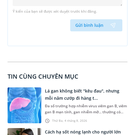
Ý kiến của bạn sẽ được xét duyệt trước khi đăng.
Gửi bình luận
TIN CÙNG CHUYÊN MỤC
Lá gan không biết "kêu đau", nhưng
mỗi năm cướp đi hàng t...
Đa số trường hợp nhiễm virus viêm gan B, viêm
gan B mạn tính, gan nhiễm mỡ... thường có
dấu hiệu mờ nhạt, hoặc không có dấu hiệu.
Thứ Ba, 4 tháng 8, 2026
Đây có thể là con đường dẫn đến xơ gan, ung
thư gan nếu không được phát hiện và điều trị
Cách hạ sốt nóng lạnh cho người lớn