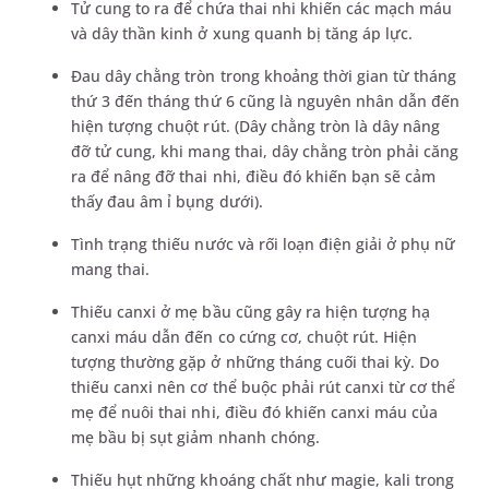
Tử cung to ra để chứa thai nhi khiến các mạch máu
và dây thần kinh ở xung quanh bị tăng áp lực.
Đau dây chằng tròn trong khoảng thời gian từ tháng
thứ 3 đến tháng thứ 6 cũng là nguyên nhân dẫn đến
hiện tượng chuột rút. (Dây chằng tròn là dây nâng
đỡ tử cung, khi mang thai, dây chằng tròn phải căng
ra để nâng đỡ thai nhi, điều đó khiến bạn sẽ cảm
thấy đau âm ỉ bụng dưới).
Tình trạng thiếu nước và rối loạn điện giải ở phụ nữ
mang thai.
Thiếu canxi ở mẹ bầu cũng gây ra hiện tượng hạ
canxi máu dẫn đến co cứng cơ, chuột rút. Hiện
tượng thường gặp ở những tháng cuối thai kỳ. Do
thiếu canxi nên cơ thể buộc phải rút canxi từ cơ thể
mẹ để nuôi thai nhi, điều đó khiến canxi máu của
mẹ bầu bị sụt giảm nhanh chóng.
Thiếu hụt những khoáng chất như magie, kali trong