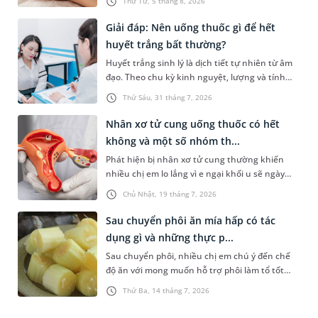
Thứ Tư, 5 tháng 8, 2026
không đều. Vậy phương pháp này có mang lại
hiệu quả như mong đợi không, thực hiện ra
Giải đáp: Nên uống thuốc gì để hết
sao và cần lưu ý những gì để đảm bảo an toàn?
huyết trắng bất thường?
Huyết trắng sinh lý là dịch tiết tự nhiên từ âm
đạo. Theo chu kỳ kinh nguyệt, lượng và tính
chất của dạng dịch tiết âm đạo này có thể thay
Thứ Sáu, 31 tháng 7, 2026
đổi. Khi mắc bệnh phụ khoa, âm đạo có thể tiết
nhiều huyết trắng bất thường kèm theo các
Nhân xơ tử cung uống thuốc có hết
triệu chứng khó chịu. Tình trạng này có thể
không và một số nhóm th...
được kiểm soát bằng một số loại thuốc. Vậy,
Phát hiện bị nhân xơ tử cung thường khiến
uống thuốc gì để hết huyết trắng và có phải cứ
nhiều chị em lo lắng vì e ngại khối u sẽ ngày
ra huyết trắng thì sẽ uống thuốc hay không?
càng phát triển hoặc phải can thiệp phẫu
Chủ Nhật, 19 tháng 7, 2026
thuật. Tuy nhiên, không phải trường hợp nào
cũng cần phẫu thuật ngay. Vậy nhân xơ tử
Sau chuyển phôi ăn mía hấp có tác
cung uống thuốc có hết không? Thuốc có thể
dụng gì và những thực p...
làm khối u biến mất hay chỉ giúp kiểm soát
Sau chuyển phôi, nhiều chị em chú ý đến chế
triệu chứng? Bài viết dưới đây sẽ giúp bạn hiểu
độ ăn với mong muốn hỗ trợ phôi làm tổ tốt
rõ vai trò của điều trị nội khoa, những trường
hơn. Trong đó, “mía hấp” được truyền tai nhau
hợp có thể dùng thuốc và khi nào cần cân nhắc
Thứ Ba, 14 tháng 7, 2026
như một món giúp tăng tỷ lệ đậu thai. Vậy sau
các phương pháp điều trị khác.
chuyển phôi ăn mía hấp có tác dụng gì? Câu trả