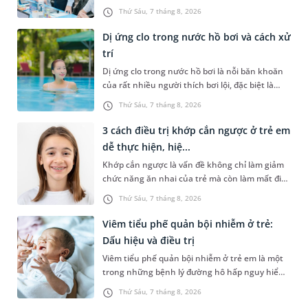
(BoA) đã ghi nhận và đánh giá cao nỗ lực duy trì
Thứ Sáu, 7 tháng 8, 2026
hệ thống quản lý chất lượ...
Dị ứng clo trong nước hồ bơi và cách xử
trí
Dị ứng clo trong nước hồ bơi là nỗi băn khoăn
của rất nhiều người thích bơi lội, đặc biệt là
những trường hợp thường xuyên bơi ở những
Thứ Sáu, 7 tháng 8, 2026
hồ bơi nhân tạo. Bài v...
3 cách điều trị khớp cắn ngược ở trẻ em
dễ thực hiện, hiệ...
Khớp cắn ngược là vấn đề không chỉ làm giảm
chức năng ăn nhai của trẻ mà còn làm mất đi
sự cân đối của khuôn mặt. Do đó, cần khắc
Thứ Sáu, 7 tháng 8, 2026
phục sớm tình trạng này để...
Viêm tiểu phế quản bội nhiễm ở trẻ:
Dấu hiệu và điều trị
Viêm tiểu phế quản bội nhiễm ở trẻ em là một
trong những bệnh lý đường hô hấp nguy hiểm,
thường bùng phát vào thời điểm giao mùa. Khi
Thứ Sáu, 7 tháng 8, 2026
những tổn thương ban đầ...