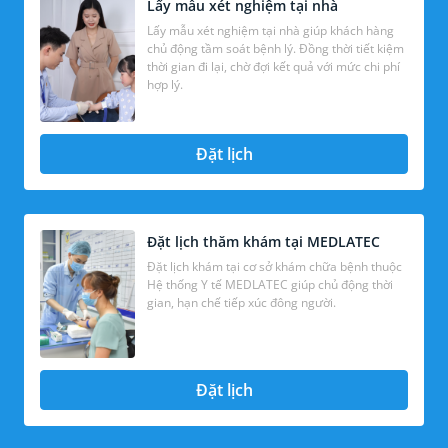
Lấy mẫu xét nghiệm tại nhà
Lấy mẫu xét nghiệm tại nhà giúp khách hàng
chủ động tầm soát bệnh lý. Đồng thời tiết kiệm
thời gian đi lại, chờ đợi kết quả với mức chi phí
hợp lý.
Đặt lịch
Đặt lịch thăm khám tại MEDLATEC
Đặt lịch khám tại cơ sở khám chữa bệnh thuộc
Hệ thống Y tế MEDLATEC giúp chủ động thời
gian, hạn chế tiếp xúc đông người.
Đặt lịch