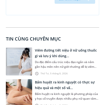
TIN CÙNG CHUYÊN MỤC
Viêm đường tiết niệu ở nữ uống thuốc
gì và lưu ý khi dùng...
Do đặc điểm cấu trúc niệu đạo ngắn và nằm
gần hậu môn nên nữ giới thường dễ bị viêm
đường tiết niệu hơn nam giới. Tùy theo nguyên
Thứ Tư, 5 tháng 8, 2026
nhân, mức độ nhiễm trùng và tình trạng sức
khỏe của người bệnh, bác sĩ sẽ chỉ định các loại
Bấm huyệt ra kinh nguyệt có thực sự
thuốc phù hợp để kiểm soát bệnh hiệu quả.
hiệu quả và một số vấ...
Vậy viêm đường tiết niệu ở nữ uống thuốc gì và
Bấm huyệt ra kinh nguyệt là phương pháp của
cần lưu ý những gì trong quá trình điều trị? Hãy
y học cổ truyền được nhiều phụ nữ quan tâm
cùng tìm hiểu trong bài viết dưới đây.
khi gặp tình trạng chậm kinh hoặc kinh nguyệt