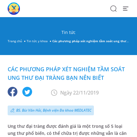
Search
Open
Menu
Tin tức
Trang chủ
Tin tức y khoa
Các phương pháp xét nghiệm tầm soát ung thư đại tràng bạn nên biết
CÁC PHƯƠNG PHÁP XÉT NGHIỆM TẦM SOÁT
UNG THƯ ĐẠI TRÀNG BẠN NÊN BIẾT
Ngày 22/11/2019
BS. Bùi Văn Hải, Bệnh viện Đa khoa MEDLATEC
Ung thư đại tràng được đánh giá là một trong số 5 loại
ung thư phổ biến, có thể chữa trị được những vẫn là căn