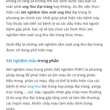
không rõ ràng và không thể xác định được liệu bạn có
mắc phải
ung thư đại tràng
hay không. Do đó, việc thực
hiện các
xét nghiệm tầm soát ung thư
đại tràng là
phương án chính xác nhất giúp phát hiện căn bệnh này.
Tùy thuộc vào tiền sử bệnh lý và các dấu hiệu mà người
bệnh gặp phải, bác sỹ sẽ lựa chọn các hình thức xét
nghiệm tầm soát ung thư đại tràng khác nhau.
Dưới đây là những xét nghiệm tầm soát ung thư đại tràng
được sử dụng phổ hiện nay:
Xét nghiệm máu
trong phân
Xét nghiệm máu trong phân (Xét nghiệm FOBT) là phương
pháp dùng để phát hiện và tìm máu ẩn có trong phân.
Nếu trong phân có máu, đây có thể là biểu hiện của các
bệnh lý như
ung thư
đại tràng hay polyp đại tràng, polyp
trực tràng,... Lúc này, nguyên nhân gây chảy máu thường
là do ung thư đại tràng gây tăng sinh và làm tổn thương
các mạch máu, khiến chảy máu làm máu dính trong
phân.