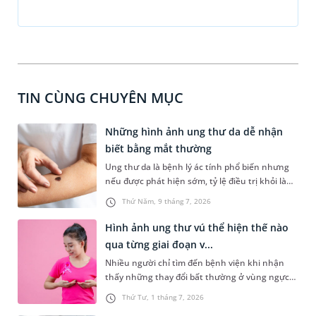
TIN CÙNG CHUYÊN MỤC
Những hình ảnh ung thư da dễ nhận
biết bằng mắt thường
Ung thư da là bệnh lý ác tính phổ biến nhưng
nếu được phát hiện sớm, tỷ lệ điều trị khỏi là
rất cao. Tuy nhiên, ở giai đoạn đầu, các tổn
Thứ Năm, 9 tháng 7, 2026
thương trên da rất dễ bị nhầm lẫn với nốt ruồi
hoặc vết loét lành tính thông thường. Việc chủ
Hình ảnh ung thư vú thể hiện thế nào
động nhận biết các hình ảnh ung thư da đặc
qua từng giai đoạn v...
trưng là rất quan trọng để người bệnh đi thăm
Nhiều người chỉ tìm đến bệnh viện khi nhận
khám kịp thời.
thấy những thay đổi bất thường ở vùng ngực
mà không biết bệnh hoàn toàn có thể phát
Thứ Tư, 1 tháng 7, 2026
hiện sớm nếu chú ý quan sát. Việc tìm hiểu