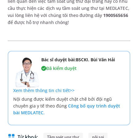
liên quan đến việc tầm soát ung thư đại tràng hay có nhu
cầu thực hiện các dịch vụ tầm soát ung thư tại MEDLATEC,
vui lòng liên hệ với chúng tôi theo đường dây
1900565656
để được hỗ trợ nhanh chóng!
Bác sĩ duyệt bài:BSCKI. Bùi Văn Hải
Đã kiểm duyệt
Xem thêm thông tin chi tiết>>
Nội dung được kiểm duyệt chặt chẽ bởi đội ngũ
chuyên gia y tế theo đúng
Công bố quy trình duyệt
bài MEDLATEC.
Từ khoá:
Tầm soát ung thư
nội soi