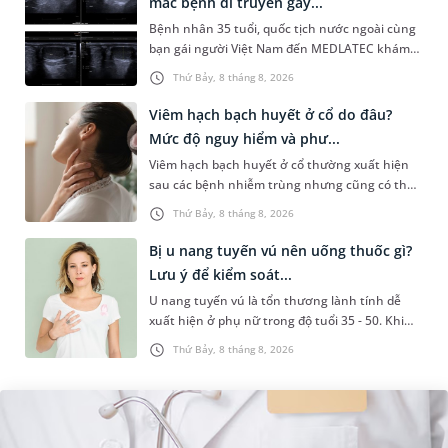
mắc bệnh di truyền gây...
Bệnh nhân 35 tuổi, quốc tịch nước ngoài cùng
bạn gái người Việt Nam đến MEDLATEC khám
sức khỏe tiền hôn nhân. Qua thăm khám và
Thứ Bảy, 8 tháng 8, 2026
làm các xét nghiệm chuyên sâu,...
Viêm hạch bạch huyết ở cổ do đâu?
Mức độ nguy hiểm và phư...
Viêm hạch bạch huyết ở cổ thường xuất hiện
sau các bệnh nhiễm trùng nhưng cũng có thể
liên quan đến lao hạch hoặc ung thư. Để tìm
Thứ Bảy, 8 tháng 8, 2026
hiểu nguyên nhân gây viêm,...
Bị u nang tuyến vú nên uống thuốc gì?
Lưu ý để kiểm soát...
U nang tuyến vú là tổn thương lành tính dễ
xuất hiện ở phụ nữ trong độ tuổi 35 - 50. Khi
được chẩn đoán mắc bệnh, nhiều người
Thứ Bảy, 8 tháng 8, 2026
thường băn khoăn u nang tuyến v...