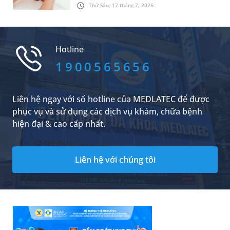
căng thẳng hiệu quả. Do đó, rất nhiều người đã
Thứ Sáu, 17 tháng 7, 2026
lựa chọn phương pháp chăm sóc sức khỏe tự
nhiên này. Trong đó, những vấn đề được nhiều
người quan tâm là có nên bấm huyệt thường
xuyên không và tần suất bấm huyệt như thế
Hotline
nào là hợp lý. Dưới đây là câu trả lời cụ thể.
1900565656
Liên hệ ngay với số hotline của MEDLATEC để được
phục vụ và sử dụng các dịch vụ khám, chữa bệnh
hiện đại & cao cấp nhất.
Liên hệ với chúng tôi