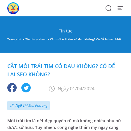
Search
Open
Menu
Tin tức
Trang chủ
Tin tức y khoa
Cắt môi trái tim có đau không? Có để lại sẹo không?
CẮT MÔI TRÁI TIM CÓ ĐAU KHÔNG? CÓ ĐỂ
LẠI SẸO KHÔNG?
Ngày 01/04/2024
Ngô Thị Mai Phương
Môi trái tim là nét đẹp quyến rũ mà không nhiều phụ nữ
được sở hữu. Tuy nhiên, công nghệ thẩm mỹ ngày càng