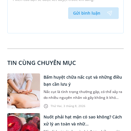
Gửi bình luận
TIN CÙNG CHUYÊN MỤC
Bấm huyệt chữa nấc cụt và những điều
bạn cần lưu ý
Nấc cụt là tình trạng thường gặp, có thể xảy ra
do nhiều nguyên nhân và gây không ít khó
chịu. Bấm huyệt chữa nấc cụt là một trong
Thứ Hai, 3 tháng 8, 2026
những phương pháp được nhiều người tìm
hiểu để hỗ trợ tình trạng này. Mời bạn cùng
Nuốt phải hạt mận có sao không? Cách
tìm hiểu sâu hơn về phương pháp chữa nấc cụt
xử lý an toàn và nhữ...
này trong bài viết dưới đây.