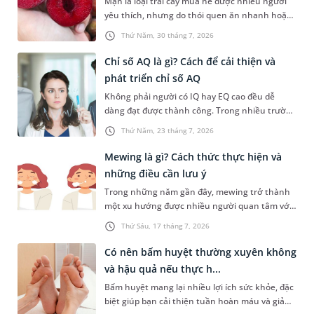
Mận là loại trái cây mùa hè được nhiều người
yêu thích, nhưng do thói quen ăn nhanh hoặc
sơ suất, không ít người đã vô tình nuốt phải
Thứ Năm, 30 tháng 7, 2026
hạt mận. Cấu tạo hạt mận thường cứng, có hai
đầu nhọn nên khi đi vào đường tiêu hóa rất dễ
Chỉ số AQ là gì? Cách để cải thiện và
gây ra tâm lý hoang mang, lo lắng cho người
phát triển chỉ số AQ
gặp phải. Bài viết dưới đây sẽ giải đáp chi tiết
Không phải người có IQ hay EQ cao đều dễ
giúp bạn thắc mắc nuốt phải hạt mận có sao
dàng đạt được thành công. Trong nhiều trường
không dưới góc nhìn y khoa và hướng dẫn cách
hợp, khả năng đứng vững trước áp lực, thích
xử trí an toàn, kịp thời nhất.
Thứ Năm, 23 tháng 7, 2026
nghi với nghịch cảnh và không bỏ cuộc mới là
yếu tố tạo nên sự khác biệt. Đây cũng chính là
Mewing là gì? Cách thức thực hiện và
điều được phản ánh qua chỉ số AQ. Vậy chỉ số
những điều cần lưu ý
AQ là gì, được xác định ra sao và làm thế nào để
Trong những năm gần đây, mewing trở thành
cải thiện chỉ số này? Hãy cùng tìm hiểu trong
một xu hướng được nhiều người quan tâm với
bài viết dưới đây.
mục tiêu cải thiện đường nét khuôn mặt mà
Thứ Sáu, 17 tháng 7, 2026
không cần phẫu thuật. Vậy mewing là gì, hiệu
quả thực tế ra sao và cần lưu ý những gì để hạn
Có nên bấm huyệt thường xuyên không
chế nguy cơ ảnh hưởng đến sức khỏe răng
và hậu quả nếu thực h...
hàm mặt?
Bấm huyệt mang lại nhiều lợi ích sức khỏe, đặc
biệt giúp bạn cải thiện tuần hoàn máu và giảm