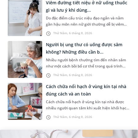
Viêm đường tiết niệu ở nữ uống thuốc
gì và lưu ý khi dùng...
Do đặc điểm cấu trúc niệu đạo ngắn và nằm
gần hậu môn nên nữ giới thường dễ bị viêm
đường tiết niệu hơn nam giới. Tùy theo nguyên
Thứ Năm, 6 tháng 8, 2026
nhân, mức độ nhiễm trùng và...
Người bị ung thư có uống được sâm
không? Những điều cần b...
Nhiều người bệnh thường tìm đến nhân sâm
như một cách bồi bổ cơ thể trong quá trình
điều trị ung thư. Tuy nhiên, câu hỏi người bị
Thứ Năm, 6 tháng 8, 2026
ung thư có uống được sâm kh...
Cách chữa nổi hạch ở vùng kín tại nhà
đúng cách và an toàn
Cách chữa nổi hạch ở vùng kín tại nhà được
nhiều người quan tâm khi xuất hiện khối hạch
nhỏ ở vùng bẹn hoặc cơ quan sinh dục. Nếu
Thứ Năm, 6 tháng 8, 2026
hạch mới xuất hiện, kích th...