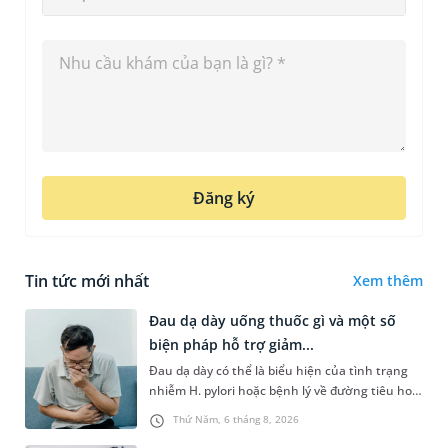
Đăng ký
Tin tức mới nhất
Xem thêm
Đau dạ dày uống thuốc gì và một số
biện pháp hỗ trợ giảm...
Đau dạ dày có thể là biểu hiện của tình trạng
nhiễm H. pylori hoặc bệnh lý về đường tiêu hoá
khác. Dựa theo nguyên nhân cụ thể, bác sĩ sẽ
Thứ Năm, 6 tháng 8, 2026
cân nhắc chỉ định p...