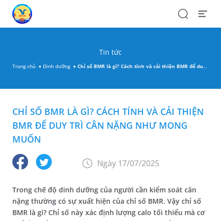
Search
Open
Menu
Tin tức
Trang chủ
Dinh dưỡng
Chỉ số BMR là gì? Cách tính và cải thiện BMR để duy trì cân nặng như mong muốn
CHỈ SỐ BMR LÀ GÌ? CÁCH TÍNH VÀ CẢI THIỆN
BMR ĐỂ DUY TRÌ CÂN NẶNG NHƯ MONG
MUỐN
Ngày 17/07/2025
Trong chế độ dinh dưỡng của người cần kiểm soát cân
nặng thường có sự xuất hiện của chỉ số BMR. Vậy chỉ số
BMR là gì? Chỉ số này xác định lượng calo tối thiểu mà cơ