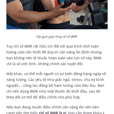
Tập gym giúp tăng chỉ số BMR
Tuy chỉ số BMR rất hữu ích đối với quá trình tính toán
lượng calo cần thiết để duy trì cân nặng ổn định nhưng
bạn không nên lệ thuộc hoàn toàn vào con số này. BMR
chỉ là số ước tính, không chính xác tuyệt đối.
Mặt khác, cơ thể mỗi người có sự biến động hàng ngày về
năng lượng. Các yếu tố như giấc ngủ, stress, chu kỳ kinh
nguyệt,... cũng tác động tới hàm lượng calo tiêu thụ. Bạn
chỉ nên dùng BMR như một thước đo khởi đầu, sau đó
theo dõi cơ thể để điều chỉnh cho phù hợp.
Nếu bạn đang muốn điều chỉnh cân nặng thì nên bên
cạnh việc tìm hiểu
chỉ số BMR là gì
, bạn cần tham khảo ý