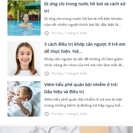
Dị ứng clo trong nước hồ bơi và cách xử
trí
Dị ứng clo trong nước hồ bơi là nỗi băn khoăn
của rất nhiều người thích bơi lội, đặc biệt là
những trường hợp thường xuyên bơi ở những
Thứ Sáu, 7 tháng 8, 2026
hồ bơi nhân tạo. Bài v...
3 cách điều trị khớp cắn ngược ở trẻ em
dễ thực hiện, hiệ...
Khớp cắn ngược là vấn đề không chỉ làm giảm
chức năng ăn nhai của trẻ mà còn làm mất đi
sự cân đối của khuôn mặt. Do đó, cần khắc
Thứ Sáu, 7 tháng 8, 2026
phục sớm tình trạng này để...
Viêm tiểu phế quản bội nhiễm ở trẻ:
Dấu hiệu và điều trị
Viêm tiểu phế quản bội nhiễm ở trẻ em là một
trong những bệnh lý đường hô hấp nguy hiểm,
thường bùng phát vào thời điểm giao mùa. Khi
Thứ Sáu, 7 tháng 8, 2026
những tổn thương ban đầ...