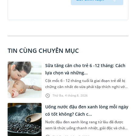
TIN CÙNG CHUYÊN MỤC
Sữa tăng cân cho trẻ 6 -12 tháng: Cách
lựa chọn và những...
Cột mốc 6 - 12 tháng tuổi là giai đoạn trẻ dễ bị
chững cân nhất do vừa phải tập thích nghi với
chế độ ăn dặm, vừa dễ gặp các vấn đề rối loạn
Thứ Ba, 4 tháng 8, 2026
tiêu hóa. Lựa chọn đúng dòng sữa tăng cân cho
trẻ 6 - 12 tháng phù hợp với thể trạng sẽ giúp
Uống nước đậu đen xanh lòng mỗi ngày
con tối ưu hấp thu, nhanh chóng bắt kịp đà
có tốt không? Cách c...
tăng trưởng chuẩn. Bài viết sau đây sẽ hướng
Nước đậu đen xanh lòng rang từ lâu đã được
dẫn ba mẹ lựa chọn sữa phù hợp cho con và
xem là thức uống thanh nhiệt, giải độc và chăm
một số lưu ý không nên bỏ qua.
sóc sắc đẹp hiệu quả trong những ngày hè oi