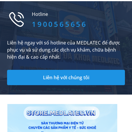
chất này có thể khiến xương suy yếu, đồng thời
làm gia tăng nguy cơ mắc các bệnh lý về tim
Hotline
mạch. Việc thấu hiểu vitamin k2 có trong thực
phẩm nào sẽ giúp bạn chủ động xây dựng một
1900565656
thực đơn dinh dưỡng khoa học, bảo vệ toàn
diện hệ xương khớp và sức khỏe tim mạch cho
cả gia đình.
Liên hệ ngay với số hotline của MEDLATEC để được
phục vụ và sử dụng các dịch vụ khám, chữa bệnh
hiện đại & cao cấp nhất.
Liên hệ với chúng tôi