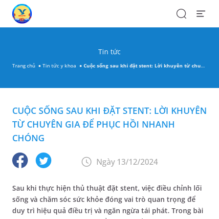
Search
Open
Menu
Tin tức
Trang chủ
Tin tức y khoa
Cuộc sống sau khi đặt stent: Lời khuyên từ chuyên gia để phục hồi nhanh chóng
CUỘC SỐNG SAU KHI ĐẶT STENT: LỜI KHUYÊN
TỪ CHUYÊN GIA ĐỂ PHỤC HỒI NHANH
CHÓNG
Ngày 13/12/2024
Sau khi thực hiện thủ thuật đặt stent, việc điều chỉnh lối
sống và chăm sóc sức khỏe đóng vai trò quan trọng để
duy trì hiệu quả điều trị và ngăn ngừa tái phát. Trong bài