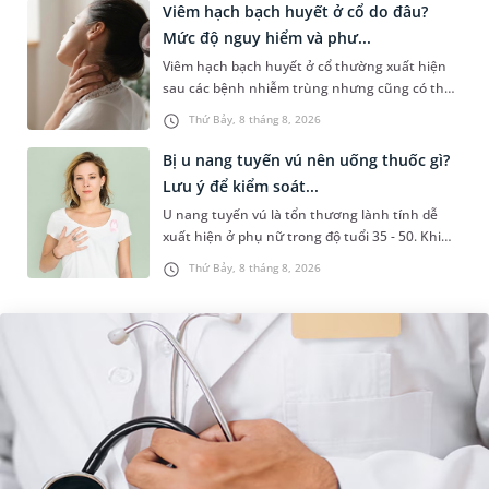
Viêm hạch bạch huyết ở cổ do đâu?
Mức độ nguy hiểm và phư...
Viêm hạch bạch huyết ở cổ thường xuất hiện
sau các bệnh nhiễm trùng nhưng cũng có thể
liên quan đến lao hạch hoặc ung thư. Để tìm
Thứ Bảy, 8 tháng 8, 2026
hiểu nguyên nhân gây viêm,...
Bị u nang tuyến vú nên uống thuốc gì?
Lưu ý để kiểm soát...
U nang tuyến vú là tổn thương lành tính dễ
xuất hiện ở phụ nữ trong độ tuổi 35 - 50. Khi
được chẩn đoán mắc bệnh, nhiều người
Thứ Bảy, 8 tháng 8, 2026
thường băn khoăn u nang tuyến v...