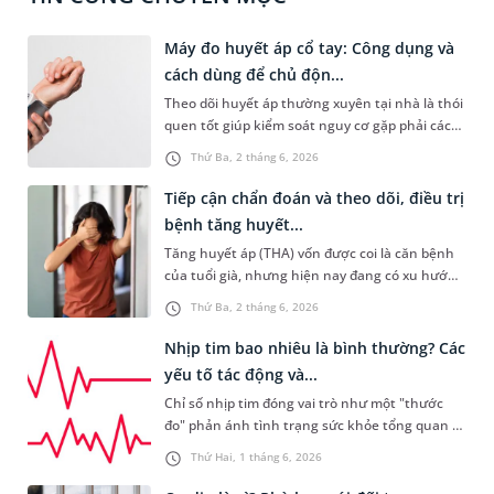
Máy đo huyết áp cổ tay: Công dụng và
cách dùng để chủ độn...
Theo dõi huyết áp thường xuyên tại nhà là thói
quen tốt giúp kiểm soát nguy cơ gặp phải các
vấn đề về tim mạch. Máy đo huyết áp cổ tay là
Thứ Ba, 2 tháng 6, 2026
thiết bị nhỏ gọn, tiện lợi, được nhiều gia đình
lựa chọn cho quá trình này. Để hiểu thêm về
Tiếp cận chẩn đoán và theo dõi, điều trị
công dụng, biết cách đo huyết áp cho kết quả
bệnh tăng huyết...
đáng tin cậy, bạn có thể tham khảo nội dung
Tăng huyết áp (THA) vốn được coi là căn bệnh
chia sẻ dưới đây.
của tuổi già, nhưng hiện nay đang có xu hướng
trẻ hóa mạnh mẽ và trở thành mối đe dọa lớn
Thứ Ba, 2 tháng 6, 2026
cho lực lượng lao động chính của xã hội. Nhằm
cập nhật những kiến thức y khoa mới nhất
Nhịp tim bao nhiêu là bình thường? Các
trong nhận diện, kiểm soát và điều trị căn bệnh
yếu tố tác động và...
này ở đối tượng trẻ tuổi, Hệ thống Y tế
Chỉ số nhịp tim đóng vai trò như một "thước
MEDLATEC tổ chức chương trình Hội thảo trực
đo" phản ánh tình trạng sức khỏe tổng quan và
tuyến số đặc biệt với chủ đề: “Tiếp cận chẩn
hiệu suất hoạt động của hệ tim mạch. Mặc dù
đoán và theo dõi điều trị bệnh tăng huyết áp ở
Thứ Hai, 1 tháng 6, 2026
là khái niệm quen thuộc, không phải ai cũng
người trẻ tuổi”, diễn ra ngày 29/5 vừa qua.
nắm vững không phải ai cũng biết nhịp tim bao