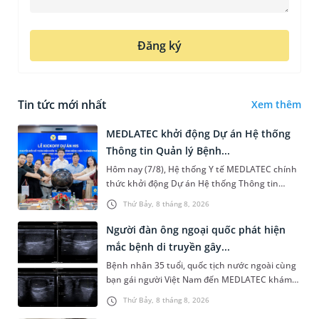
Đăng ký
Tin tức mới nhất
Xem thêm
MEDLATEC khởi động Dự án Hệ thống
Thông tin Quản lý Bệnh...
Hôm nay (7/8), Hệ thống Y tế MEDLATEC chính
thức khởi động Dự án Hệ thống Thông tin
Quản lý Bệnh viện (HIS - Hospital Information
Thứ Bảy, 8 tháng 8, 2026
System) giai đoạn mới. Dự á...
Người đàn ông ngoại quốc phát hiện
mắc bệnh di truyền gây...
Bệnh nhân 35 tuổi, quốc tịch nước ngoài cùng
bạn gái người Việt Nam đến MEDLATEC khám
sức khỏe tiền hôn nhân. Qua thăm khám và
Thứ Bảy, 8 tháng 8, 2026
làm các xét nghiệm chuyên sâu,...