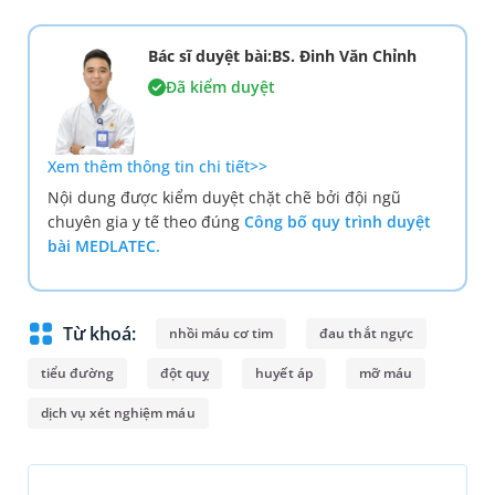
Bác sĩ duyệt bài:BS. Đinh Văn Chỉnh
Đã kiểm duyệt
Xem thêm thông tin chi tiết>>
Nội dung được kiểm duyệt chặt chẽ bởi đội ngũ
chuyên gia y tế theo đúng
Công bố quy trình duyệt
bài MEDLATEC.
Từ khoá:
nhồi máu cơ tim
đau thắt ngực
tiểu đường
đột quỵ
huyết áp
mỡ máu
dịch vụ xét nghiệm máu