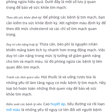
phòng ngừa hiệu quả. Dưới đây là một số lưu ý quan
trọng để bảo vệ sức khỏe tim mạch:
: Để phòng các bệnh lý tim mạch, bạn
Theo dõi sức khỏe định kỳ
cần kiểm tra sức khỏe định kỳ. Xét nghiệm máu định kỳ để
theo dõi mức cholesterol và các chỉ số tim mạch quan
trọng.
Thừa cân, béo phì là nguyên nhân
Duy trì cân nặng hợp lý:
khiến mảng bám tích tụ nhanh hơn trong động mạch. Việc
duy trì cân nặng trong mức lý tưởng sẽ giảm gánh nặng
cho tim và mạch máu, từ đó phòng ngừa các bệnh lý liên
quan đến tim mạch.
Hút thuốc lá và uống rượu bia là
Tránh các thói quen xấu:
những yếu tố làm tăng nguy cơ mắc bệnh lý tim mạch. Hãy
loại bỏ hoàn toàn những thói quen này để bảo vệ sức
khỏe tim mạch.
Cao
huyết áp
, tiểu đường và rối loạn
Kiểm soát các bệnh lý nền:
mỡ máu
là những yếu tố nguy cơ lớn đối với người bệnh