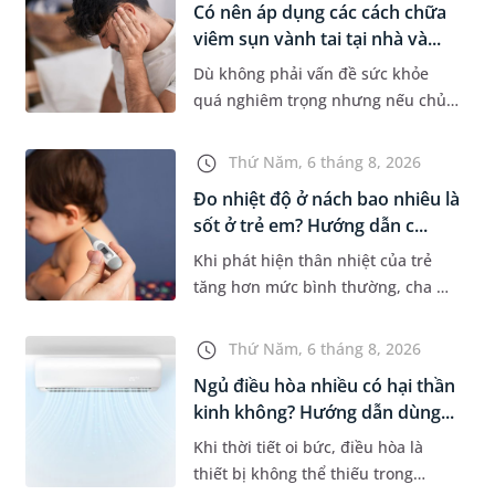
Có nên áp dụng các cách chữa
viêm sụn vành tai tại nhà và...
Dù không phải vấn đề sức khỏe
quá nghiêm trọng nhưng nếu chủ
quan không điều trị sớm, người
bệnh có thể phải đối mặt với một
Thứ Năm, 6 tháng 8, 2026
số biến chứng. Nếu chưa xuất hiệ...
Đo nhiệt độ ở nách bao nhiêu là
sốt ở trẻ em? Hướng dẫn c...
Khi phát hiện thân nhiệt của trẻ
tăng hơn mức bình thường, cha mẹ
sẽ khó tránh khỏi tâm lý lo lắng.
Tuy nhiên, không phải ai cũng biết
Thứ Năm, 6 tháng 8, 2026
đo nhiệt độ ở nách bao...
Ngủ điều hòa nhiều có hại thần
kinh không? Hướng dẫn dùng...
Khi thời tiết oi bức, điều hòa là
thiết bị không thể thiếu trong