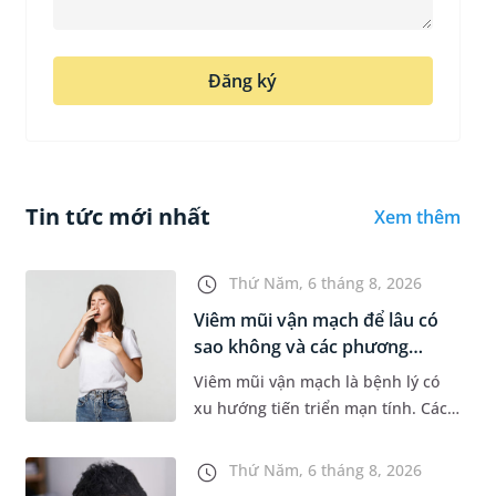
Đăng ký
Tin tức mới nhất
Xem thêm
Thứ Năm, 6 tháng 8, 2026
Viêm mũi vận mạch để lâu có
sao không và các phương
pháp...
Viêm mũi vận mạch là bệnh lý có
xu hướng tiến triển mạn tính. Các
triệu chứng như nghẹt mũi, chảy
nước mũi thường xuyên khiến
Thứ Năm, 6 tháng 8, 2026
người bệnh khó chịu. Tuy nhiên,...