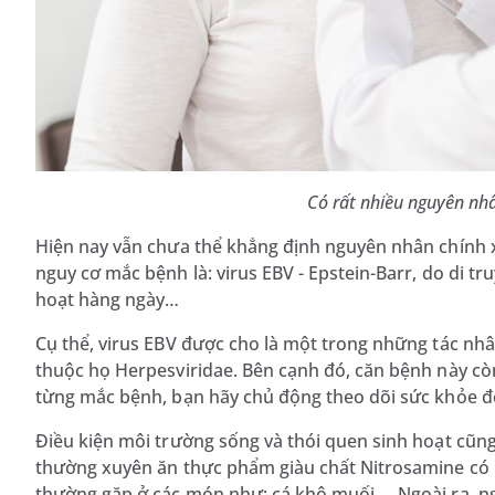
Có rất nhiều nguyên nh
Hiện nay vẫn chưa thể khẳng định nguyên nhân chính x
nguy cơ mắc bệnh là: virus EBV - Epstein-Barr, do di t
hoạt hàng ngày…
Cụ thể, virus EBV được cho là một trong những tác nh
thuộc họ Herpesviridae. Bên cạnh đó, căn bệnh này còn
từng mắc bệnh, bạn hãy chủ động theo dõi sức khỏe đ
Điều kiện môi trường sống và thói quen sinh hoạt cũng
thường xuyên ăn thực phẩm giàu chất Nitrosamine có n
thường gặp ở các món như: cá khô muối,… Ngoài ra, n