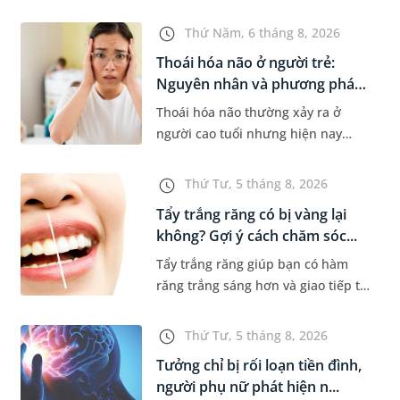
nhiều gia đình. Tuy nhiên, nhiều
người lo ngại rằng việc ngủ trong
Thứ Năm, 6 tháng 8, 2026
phòng điều hòa mỗi đêm có...
Thoái hóa não ở người trẻ:
Nguyên nhân và phương pháp
điề...
Thoái hóa não thường xảy ra ở
người cao tuổi nhưng hiện nay
đang có xu hướng trẻ hóa. Các yếu
tố như căng thẳng kéo dài, lối sống
Thứ Tư, 5 tháng 8, 2026
thiếu lành mạnh, bệnh lý th...
Tẩy trắng răng có bị vàng lại
không? Gợi ý cách chăm sóc...
Tẩy trắng răng giúp bạn có hàm
răng trắng sáng hơn và giao tiếp tự
tin hơn. Tuy nhiên, nhiều người lại
băn khoăn về tình trạng răng bị
Thứ Tư, 5 tháng 8, 2026
vàng ố, xỉn màu sau kh...
Tưởng chỉ bị rối loạn tiền đình,
người phụ nữ phát hiện n...