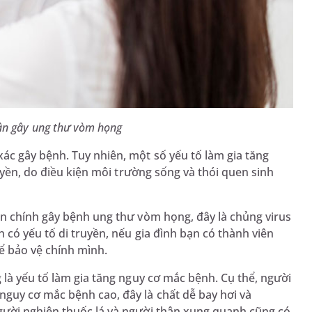
ân gây ung thư vòm họng
ác gây bệnh. Tuy nhiên, một số yếu tố làm gia tăng
ruyền, do điều kiện môi trường sống và thói quen sinh
ân chính gây bệnh ung thư vòm họng, đây là chủng virus
 có yếu tố di truyền, nếu gia đình bạn có thành viên
ể bảo vệ chính mình.
 là yếu tố làm gia tăng nguy cơ mắc bệnh. Cụ thể, người
guy cơ mắc bệnh cao, đây là chất dễ bay hơi và
gười nghiện thuốc lá và người thân xung quanh cũng có