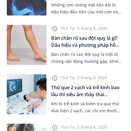
Những cơn chóng mặt kéo dài là
dấu hiệu đầu tiên của một cơn nhồi
máu não cấp mà người bệnh không
hề hay biết. Tại BVĐK MEDLATEC,
Thứ Tư, 5 tháng 8, 2026
chiến lược chẩn đoán chính...
Bàn chân rũ sau đột quỵ là gì?
Dấu hiệu và phương pháp hỗ...
Bàn chân rũ sau đột quỵ là một di
chứng vận động thường gặp, khiến
người bệnh khó nâng bàn chân khi
đi lại, làm tăng nguy cơ vấp ngã và
Thứ Tư, 5 tháng 8, 2026
ảnh hưởng đến khả năn...
Thử que 2 vạch và trễ kinh bao
lâu thì siêu âm thấy thai...
Khi bị trễ kinh và kiểm tra que thử
thai hiện 2 vạch, các chị em thường
bồn chồn và muốn đi siêu âm ngay
để được nhìn thấy thai nhi. Nhưng
Thứ Tư, 5 tháng 8, 2026