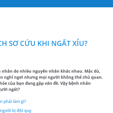
H SƠ CỨU KHI NGẤT XỈU?
h nhân do nhiều nguyên nhân khác nhau. Mặc dù,
hân nghỉ ngơi nhưng mọi người không thể chủ quan.
 khỏe của bạn đang gặp vấn đề. Vậy bệnh nhân
gười ngất?
n phải làm gì?
 người bị đột quỵ