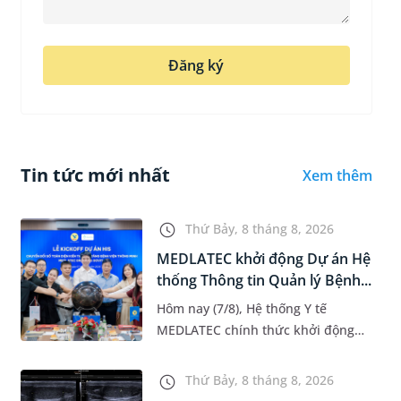
Đăng ký
Tin tức mới nhất
Xem thêm
Thứ Bảy, 8 tháng 8, 2026
MEDLATEC khởi động Dự án Hệ
thống Thông tin Quản lý Bệnh...
Hôm nay (7/8), Hệ thống Y tế
MEDLATEC chính thức khởi động
Dự án Hệ thống Thông tin Quản lý
Bệnh viện (HIS - Hospital
Thứ Bảy, 8 tháng 8, 2026
Information System) giai đoạn mới.