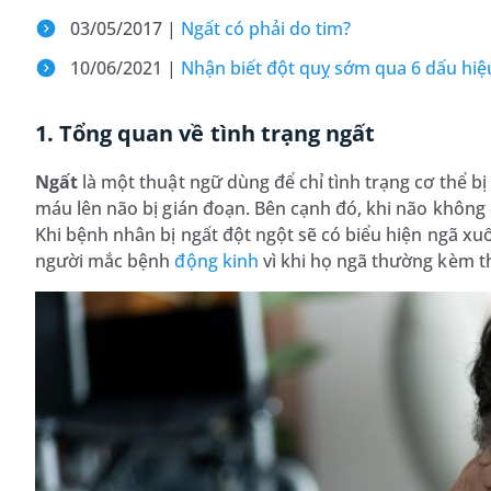
03/05/2017 |
Ngất có phải do tim?
10/06/2021 |
Nhận biết đột quỵ sớm qua 6 dấu hiệ
1. Tổng quan về tình trạng ngất
Ngất
là một thuật ngữ dùng để chỉ tình trạng cơ thể b
máu lên não bị gián đoạn. Bên cạnh đó, khi não không
Khi bệnh nhân bị ngất đột ngột sẽ có biểu hiện ngã x
người mắc bệnh
động kinh
vì khi họ ngã thường kèm th