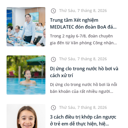
độ tuổi 35 - 50. Khi được chẩn đoán
mắc bệnh, nhiều người thường
Thứ Sáu, 7 tháng 8, 2026
băn khoăn u nang tuyến v...
Trung tâm Xét nghiệm
MEDLATEC đón đoàn BoA đánh
giá giám...
Trong 2 ngày 6-7/8, đoàn chuyên
gia đến từ Văn phòng Công nhận
Chất lượng quốc gia (BoA) đã ghi
nhận và đánh giá cao nỗ lực duy trì
Thứ Sáu, 7 tháng 8, 2026
hệ thống quản lý chất lượ...
Dị ứng clo trong nước hồ bơi và
cách xử trí
Dị ứng clo trong nước hồ bơi là nỗi
băn khoăn của rất nhiều người
thích bơi lội, đặc biệt là những
trường hợp thường xuyên bơi ở
Thứ Sáu, 7 tháng 8, 2026
những hồ bơi nhân tạo. Bài v...
3 cách điều trị khớp cắn ngược
ở trẻ em dễ thực hiện, hiệ...