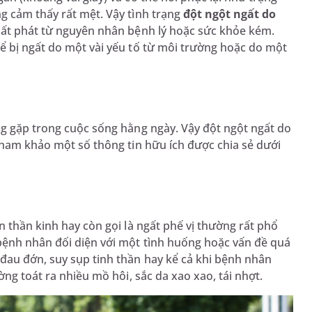
g cảm thấy rất mệt. Vậy tình trạng
đột ngột ngất do
xuất phát từ nguyên nhân bệnh lý hoặc sức khỏe kém.
ể bị ngất do một vài yếu tố từ môi trường hoặc do một
ng gặp trong cuộc sống hằng ngày. Vậy đột ngột ngất do
 tham khảo một số thông tin hữu ích được chia sẻ dưới
n thần kinh hay còn gọi là ngất phế vị thường rất phổ
 bệnh nhân đối diện với một tình huống hoặc vấn đề quá
đau đớn, suy sụp tinh thần hay kể cả khi bệnh nhân
ờng toát ra nhiều mồ hôi, sắc da xao xao, tái nhợt.