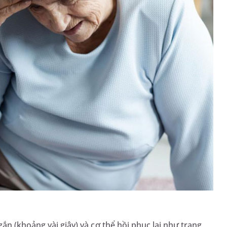
ắn (khoảng vài giây) và cơ thể hồi phục lại như trạng