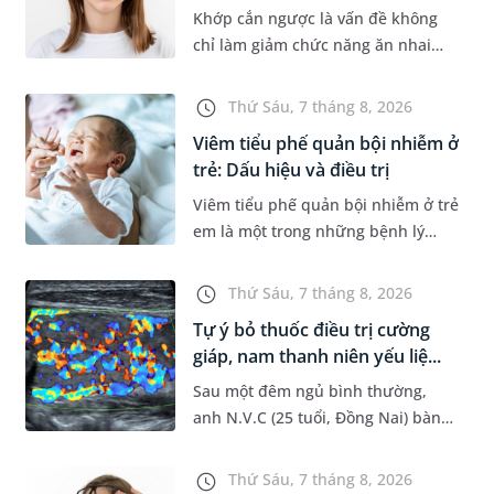
Khớp cắn ngược là vấn đề không
chỉ làm giảm chức năng ăn nhai
của trẻ mà còn làm mất đi sự cân
đối của khuôn mặt. Do đó, cần khắc
Thứ Sáu, 7 tháng 8, 2026
phục sớm tình trạng này để...
Viêm tiểu phế quản bội nhiễm ở
trẻ: Dấu hiệu và điều trị
Viêm tiểu phế quản bội nhiễm ở trẻ
em là một trong những bệnh lý
đường hô hấp nguy hiểm, thường
bùng phát vào thời điểm giao mùa.
Thứ Sáu, 7 tháng 8, 2026
Khi những tổn thương ban đầ...
Tự ý bỏ thuốc điều trị cường
giáp, nam thanh niên yếu liệ...
Sau một đêm ngủ bình thường,
anh N.V.C (25 tuổi, Đồng Nai) bàng
hoàng phát hiện yếu liệt 2 chân,
không thể vận động đi lại được. Kết
Thứ Sáu, 7 tháng 8, 2026