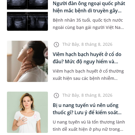
Người đàn ông ngoại quốc phát
Dự á...
hiện mắc bệnh di truyền gây...
Bệnh nhân 35 tuổi, quốc tịch nước
ngoài cùng bạn gái người Việt Nam
đến MEDLATEC khám sức khỏe tiền
hôn nhân. Qua thăm khám và làm
Thứ Bảy, 8 tháng 8, 2026
các xét nghiệm chuyên sâu,...
Viêm hạch bạch huyết ở cổ do
đâu? Mức độ nguy hiểm và
phư...
Viêm hạch bạch huyết ở cổ thường
xuất hiện sau các bệnh nhiễm
trùng nhưng cũng có thể liên quan
đến lao hạch hoặc ung thư. Để tìm
Thứ Bảy, 8 tháng 8, 2026
hiểu nguyên nhân gây viêm,...
Bị u nang tuyến vú nên uống
thuốc gì? Lưu ý để kiểm soát...
U nang tuyến vú là tổn thương lành
tính dễ xuất hiện ở phụ nữ trong