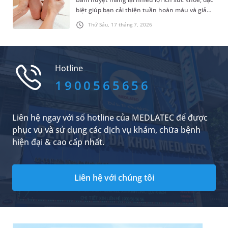
biệt giúp bạn cải thiện tuần hoàn máu và giảm
căng thẳng hiệu quả. Do đó, rất nhiều người đã
Thứ Sáu, 17 tháng 7, 2026
lựa chọn phương pháp chăm sóc sức khỏe tự
nhiên này. Trong đó, những vấn đề được nhiều
người quan tâm là có nên bấm huyệt thường
xuyên không và tần suất bấm huyệt như thế
Hotline
nào là hợp lý. Dưới đây là câu trả lời cụ thể.
1900565656
Liên hệ ngay với số hotline của MEDLATEC để được
phục vụ và sử dụng các dịch vụ khám, chữa bệnh
hiện đại & cao cấp nhất.
Liên hệ với chúng tôi