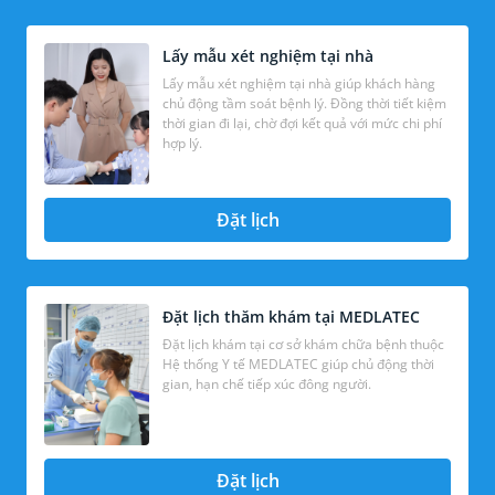
Lấy mẫu xét nghiệm tại nhà
Lấy mẫu xét nghiệm tại nhà giúp khách hàng
chủ động tầm soát bệnh lý. Đồng thời tiết kiệm
thời gian đi lại, chờ đợi kết quả với mức chi phí
hợp lý.
Đặt lịch
Đặt lịch thăm khám tại MEDLATEC
Đặt lịch khám tại cơ sở khám chữa bệnh thuộc
Hệ thống Y tế MEDLATEC giúp chủ động thời
gian, hạn chế tiếp xúc đông người.
Đặt lịch