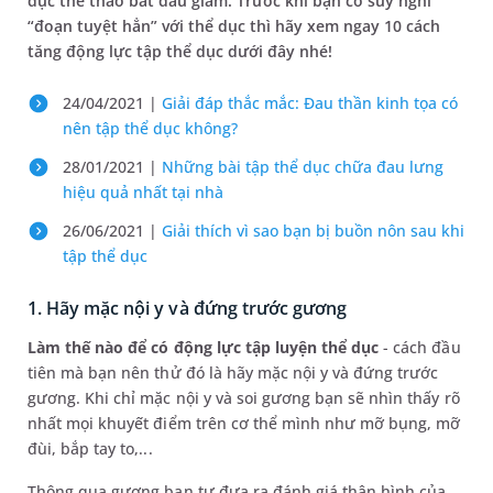
dục thể thao bắt đầu giảm. Trước khi bạn có suy nghĩ
“đoạn tuyệt hẳn” với thể dục thì hãy xem ngay 10 cách
tăng động lực tập thể dục dưới đây nhé!
24/04/2021 |
Giải đáp thắc mắc: Đau thần kinh tọa có
nên tập thể dục không?
28/01/2021 |
Những bài tập thể dục chữa đau lưng
hiệu quả nhất tại nhà
26/06/2021 |
Giải thích vì sao bạn bị buồn nôn sau khi
tập thể dục
1. Hãy mặc nội y và đứng trước gương
Làm thế nào để có động lực tập luyện thể dục
- cách đầu
tiên mà bạn nên thử đó là hãy mặc nội y và đứng trước
gương. Khi chỉ mặc nội y và soi gương bạn sẽ nhìn thấy rõ
nhất mọi khuyết điểm trên cơ thể mình như mỡ bụng, mỡ
đùi, bắp tay to,...
Thông qua gương bạn tự đưa ra đánh giá thân hình của