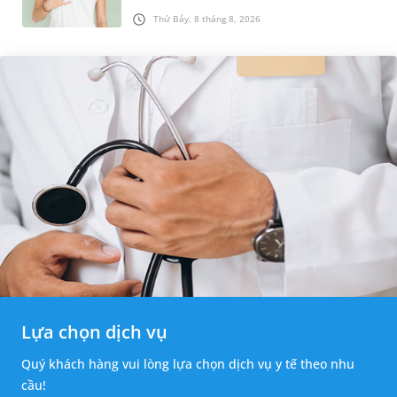
được chẩn đoán mắc bệnh, nhiều người
Thứ Bảy, 8 tháng 8, 2026
thường băn khoăn u nang tuyến v...
Lựa chọn dịch vụ
Quý khách hàng vui lòng lựa chọn dịch vụ y tế theo nhu
cầu!