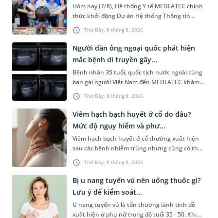
Hôm nay (7/8), Hệ thống Y tế MEDLATEC chính
thức khởi động Dự án Hệ thống Thông tin
Quản lý Bệnh viện (HIS - Hospital Information
Thứ Bảy, 8 tháng 8, 2026
System) giai đoạn mới. Dự á...
Người đàn ông ngoại quốc phát hiện
mắc bệnh di truyền gây...
Bệnh nhân 35 tuổi, quốc tịch nước ngoài cùng
bạn gái người Việt Nam đến MEDLATEC khám
sức khỏe tiền hôn nhân. Qua thăm khám và
Thứ Bảy, 8 tháng 8, 2026
làm các xét nghiệm chuyên sâu,...
Viêm hạch bạch huyết ở cổ do đâu?
Mức độ nguy hiểm và phư...
Viêm hạch bạch huyết ở cổ thường xuất hiện
sau các bệnh nhiễm trùng nhưng cũng có thể
liên quan đến lao hạch hoặc ung thư. Để tìm
Thứ Bảy, 8 tháng 8, 2026
hiểu nguyên nhân gây viêm,...
Bị u nang tuyến vú nên uống thuốc gì?
Lưu ý để kiểm soát...
U nang tuyến vú là tổn thương lành tính dễ
xuất hiện ở phụ nữ trong độ tuổi 35 - 50. Khi