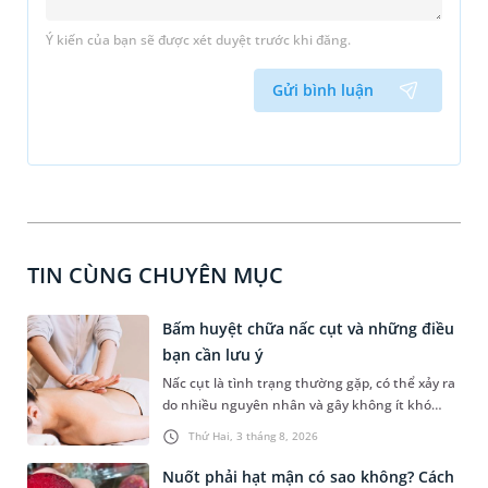
Ý kiến của bạn sẽ được xét duyệt trước khi đăng.
Gửi bình luận
TIN CÙNG CHUYÊN MỤC
Bấm huyệt chữa nấc cụt và những điều
bạn cần lưu ý
Nấc cụt là tình trạng thường gặp, có thể xảy ra
do nhiều nguyên nhân và gây không ít khó
chịu. Bấm huyệt chữa nấc cụt là một trong
Thứ Hai, 3 tháng 8, 2026
những phương pháp được nhiều người tìm
hiểu để hỗ trợ tình trạng này. Mời bạn cùng
Nuốt phải hạt mận có sao không? Cách