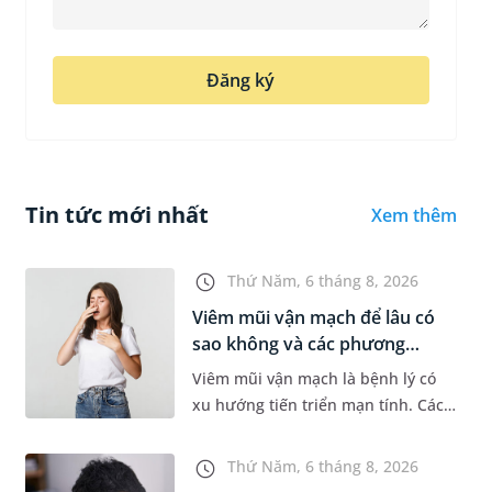
Đăng ký
Tin tức mới nhất
Xem thêm
Thứ Năm, 6 tháng 8, 2026
Viêm mũi vận mạch để lâu có
sao không và các phương
pháp...
Viêm mũi vận mạch là bệnh lý có
xu hướng tiến triển mạn tính. Các
triệu chứng như nghẹt mũi, chảy
nước mũi thường xuyên khiến
Thứ Năm, 6 tháng 8, 2026
người bệnh khó chịu. Tuy nhiên,...