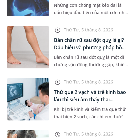
Những cơn chóng mặt kéo dài là
dấu hiệu đầu tiên của một cơn nhồi
máu não cấp mà người bệnh không
hề hay biết. Tại BVĐK MEDLATEC,
Thứ Tư, 5 tháng 8, 2026
chiến lược chẩn đoán chính...
Bàn chân rũ sau đột quỵ là gì?
Dấu hiệu và phương pháp hỗ...
Bàn chân rũ sau đột quỵ là một di
chứng vận động thường gặp, khiến
người bệnh khó nâng bàn chân khi
đi lại, làm tăng nguy cơ vấp ngã và
Thứ Tư, 5 tháng 8, 2026
ảnh hưởng đến khả năn...
Thử que 2 vạch và trễ kinh bao
lâu thì siêu âm thấy thai...
Khi bị trễ kinh và kiểm tra que thử
thai hiện 2 vạch, các chị em thường
bồn chồn và muốn đi siêu âm ngay
để được nhìn thấy thai nhi. Nhưng
Thứ Tư, 5 tháng 8, 2026