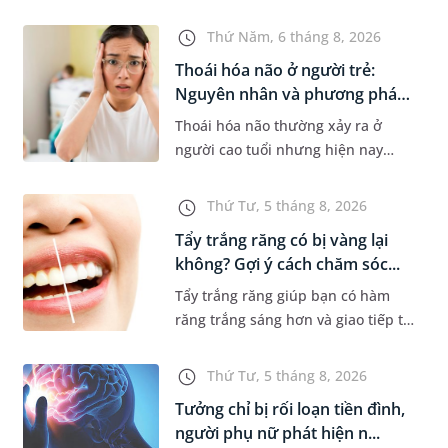
nhiều gia đình. Tuy nhiên, nhiều
người lo ngại rằng việc ngủ trong
Thứ Năm, 6 tháng 8, 2026
phòng điều hòa mỗi đêm có...
Thoái hóa não ở người trẻ:
Nguyên nhân và phương pháp
điề...
Thoái hóa não thường xảy ra ở
người cao tuổi nhưng hiện nay
đang có xu hướng trẻ hóa. Các yếu
tố như căng thẳng kéo dài, lối sống
Thứ Tư, 5 tháng 8, 2026
thiếu lành mạnh, bệnh lý th...
Tẩy trắng răng có bị vàng lại
không? Gợi ý cách chăm sóc...
Tẩy trắng răng giúp bạn có hàm
răng trắng sáng hơn và giao tiếp tự
tin hơn. Tuy nhiên, nhiều người lại
băn khoăn về tình trạng răng bị
Thứ Tư, 5 tháng 8, 2026
vàng ố, xỉn màu sau kh...
Tưởng chỉ bị rối loạn tiền đình,
người phụ nữ phát hiện n...