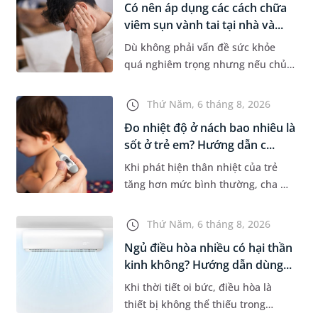
Có nên áp dụng các cách chữa
viêm sụn vành tai tại nhà và...
Dù không phải vấn đề sức khỏe
quá nghiêm trọng nhưng nếu chủ
quan không điều trị sớm, người
bệnh có thể phải đối mặt với một
Thứ Năm, 6 tháng 8, 2026
số biến chứng. Nếu chưa xuất hiệ...
Đo nhiệt độ ở nách bao nhiêu là
sốt ở trẻ em? Hướng dẫn c...
Khi phát hiện thân nhiệt của trẻ
tăng hơn mức bình thường, cha mẹ
sẽ khó tránh khỏi tâm lý lo lắng.
Tuy nhiên, không phải ai cũng biết
Thứ Năm, 6 tháng 8, 2026
đo nhiệt độ ở nách bao...
Ngủ điều hòa nhiều có hại thần
kinh không? Hướng dẫn dùng...
Khi thời tiết oi bức, điều hòa là
thiết bị không thể thiếu trong