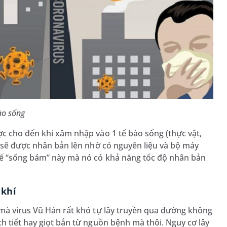
ào sống
ợc cho đến khi xâm nhập vào 1 tế bào sống (thực vật,
ó sẽ được nhân bản lên nhờ có nguyên liệu và bộ máy
hế “sống bám” này mà nó có khả năng tốc độ nhân bản
 khí
 mà virus Vũ Hán rất khó tự lây truyền qua đường không
h tiết hay giọt bắn từ nguồn bệnh mà thôi. Nguy cơ lây