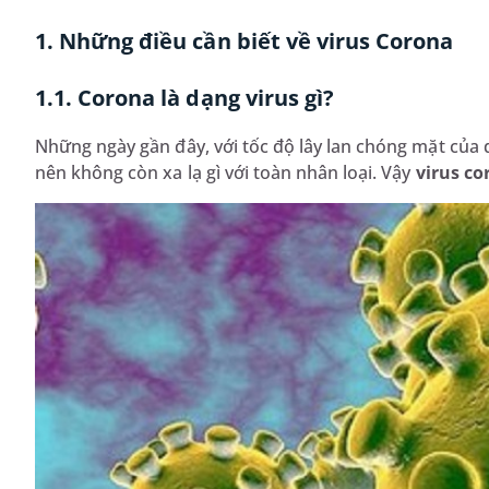
1. Những điều cần biết về virus Corona
1.1. Corona là dạng virus gì?
Những ngày gần đây, với tốc độ lây lan chóng mặt của 
nên không còn xa lạ gì với toàn nhân loại. Vậy
virus c