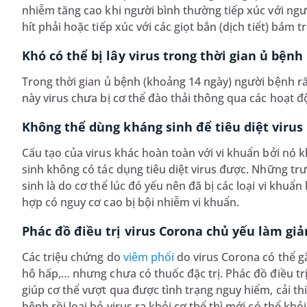
nhiễm tăng cao khi người bình thường tiếp xúc với ngư
hít phải hoặc tiếp xúc với các giọt bắn (dịch tiết) bám t
Khó có thể bị lây virus trong thời gian ủ bệnh
Trong thời gian ủ bệnh (khoảng 14 ngày) người bệnh rấ
này virus chưa bị cơ thể đào thải thông qua các hoạt đ
Không thể dùng kháng sinh để tiêu diệt virus
Cấu tạo của virus khác hoàn toàn với vi khuẩn bởi nó
sinh không có tác dụng tiêu diệt virus được. Những tr
sinh là do cơ thể lúc đó yếu nên đã bị các loại vi khu
hợp có nguy cơ cao bị bội nhiễm vi khuẩn.
Phác đồ điều trị virus Corona chủ yếu làm gi
Các triệu chứng do
viêm phổi
do virus Corona có thể gâ
hô hấp,… nhưng chưa có thuốc đặc trị. Phác đồ điều tr
giúp cơ thể vượt qua được tình trạng nguy hiểm, cải th
bệnh rồi loại bỏ virus ra khỏi cơ thể thì mới có thể kh