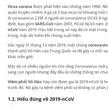
Virus corona
được phát hiện vào những năm 1960. Nhữn
quản truyền nhiễm ở gà và 2 loại virus từ khoang mũi
là coronavirus 229E ở người và coronavirus OC43 ở ngư
định, bao gồm
SARS-CoV
năm 2003, HCoV NL63 năm 2
nCoV
năm 2019. Hầu hết trong số này đã có mặt tron
trọng, mặc dù hiếm khi chúng xuất hiện.
Vào ngày 31 tháng 12 năm 2019, một chủng
coronavi
thành phố Vũ Hán của Trung Quốc và đã gây ra một vụ d
khác trên giới.
Mặc dù có nhiều nguồn tin cho rằng Coronavirus mới phá
sang con người nhưng đây đều là những thông tin chư
Viêm phổi Vũ Hán
hay còn được gọi là 2019-nCoV là ho
trước đó. Nó gây ra bệnh viêm phổi và không có phản ứ
1.2. Hiểu đúng về 2019-nCoV