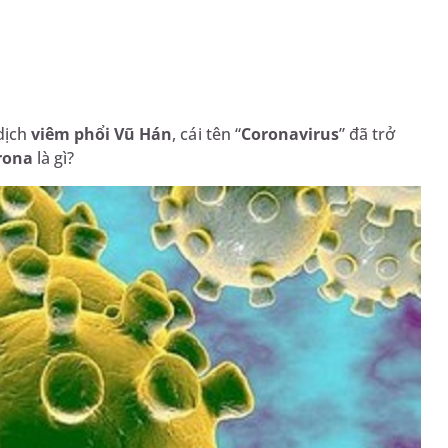
dịch
viêm phổi Vũ Hán
, cái tên “
Coronavirus
” đã trở
orona
là gì?