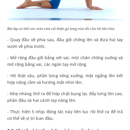
Bài tập tư thế con mèo vừa cải thiện gù lưng vừa tốt cho hệ tiêu hóa
- Quay đầu về phía sau, đầu gối chống lên và đưa hai tay
vươn về phía trước.
- Mở rộng đầu gối bằng với vai, mũi chân chống xuống và
mở rộng bằng vai, các ngón tay mở rộng.
- Hít thật sâu, phần lưng võng xuống, mặt ngẩng lên kết
hợp nâng cằm và hướng mắt nhìn lên.
- Nhẹ nhàng thở ra để hóp chặt bụng lại, đẩy lưng lên cao,
phần đầu và hai cánh tay nâng lên.
- Thực hiện 5 nhịp động tác này liên tục rồi thở ra để trả
cơ thể về vị trí ban đầu.