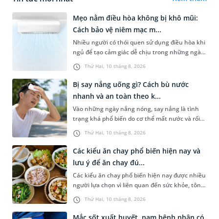
Mẹo nằm điều hòa không bị khô mũi:
Cách bảo vệ niêm mạc m...
Nhiều người có thói quen sử dụng điều hòa khi
ngủ để tạo cảm giác dễ chịu trong những ngày
nóng bức. Tuy nhiên, không ít trường hợp lại
Thứ Hai, 10 tháng 8, 2026
gặp tình trạng khô mũ...
Bị say nắng uống gì? Cách bù nước
nhanh và an toàn theo k...
Vào những ngày nắng nóng, say nắng là tình
trạng khá phổ biến do cơ thể mất nước và rối
loạn điều hòa thân nhiệt, thường gặp ở người
Thứ Hai, 10 tháng 8, 2026
hoạt động ngoài trời. Nh...
Các kiểu ăn chay phổ biến hiện nay và
lưu ý để ăn chay đú...
Các kiểu ăn chay phổ biến hiện nay được nhiều
người lựa chọn vì liên quan đến sức khỏe, tôn
giáo hoặc lối sống lành mạnh. Tuy nhiên,
Thứ Hai, 10 tháng 8, 2026
không phải ai cũng hiểu...
Mắc sốt xuất huyết, nam bệnh nhân có