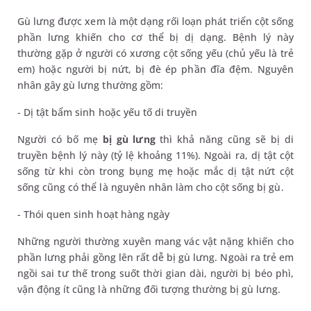
Gù lưng được xem là một dạng rối loạn phát triển cột sống
phần lưng khiến cho cơ thể bị dị dạng. Bệnh lý này
thường gặp ở người có xương cột sống yếu (chủ yếu là trẻ
em) hoặc người bị nứt, bị đè ép phần đĩa đệm. Nguyên
nhân gây gù lưng thường gồm:
- Dị tật bẩm sinh hoặc yếu tố di truyền
Người có bố mẹ
bị gù lưng
thì khả năng cũng sẽ bị di
truyền bệnh lý này (tỷ lệ khoảng 11%). Ngoài ra, dị tật cột
sống từ khi còn trong bụng mẹ hoặc mắc dị tật nứt cột
sống cũng có thể là nguyên nhân làm cho cột sống bị gù.
- Thói quen sinh hoạt hàng ngày
Những người thường xuyên mang vác vật nặng khiến cho
phần lưng phải gồng lên rất dễ bị gù lưng. Ngoài ra trẻ em
ngồi sai tư thế trong suốt thời gian dài, người bị béo phì,
vận động ít cũng là những đối tượng thường bị gù lưng.