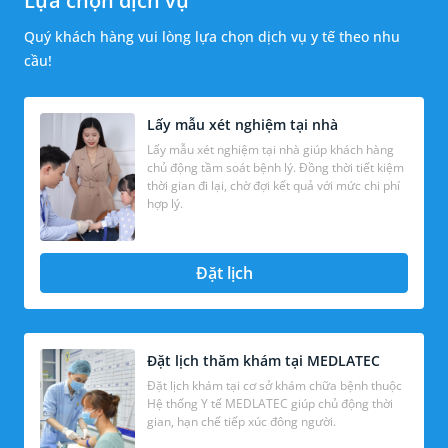
Lựa chọn dịch vụ
Quý khách hàng vui lòng lựa chọn dịch vụ y tế theo nhu
cầu!
Lấy mẫu xét nghiệm tại nhà
Lấy mẫu xét nghiệm tại nhà giúp khách hàng
chủ động tầm soát bệnh lý. Đồng thời tiết kiệm
thời gian đi lại, chờ đợi kết quả với mức chi phí
hợp lý.
Đặt lịch
Đặt lịch thăm khám tại MEDLATEC
Đặt lịch khám tại cơ sở khám chữa bệnh thuộc
Hệ thống Y tế MEDLATEC giúp chủ động thời
gian, hạn chế tiếp xúc đông người.