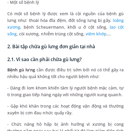
- Một số bệnh lý
Có một số bệnh lý được xem là cội nguồn của bệnh gù
lưng như: thoái hóa đĩa đệm, đốt sống lưng bị gãy,
loãng
xương
, bệnh Scheuermann, khối u ở cột sống,
lao cột
sống
, còi xương, nhiễm trùng cột sống,
viêm khớp
,...
2. Bài tập chữa gù lưng đơn giản tại nhà
2.1. Vì sao cần phải chữa gù lưng?
Bệnh gù lưng
cần được điều trị sớm bởi nó có thể gây ra
nhiều hậu quả không tốt cho người bệnh như:
- Dáng đi lom khom khiến tâm lý người bệnh mặc cảm, tự
ti trong giao tiếp hàng ngày với những người xung quanh.
- Gặp khó khăn trong các hoạt động vận động và thường
xuyên bị cơn đau nhức quấy rầy.
- Chức năng hô hấp bị ảnh hưởng vì xương bị cong
thường nằm ngay sau hai lá phổi từ đó làm giảm diện tích