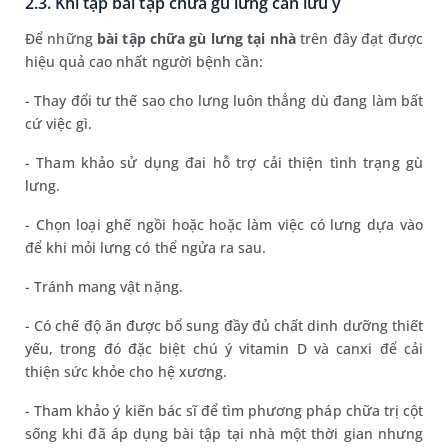
2.3. Khi tập bài tập chữa gù lưng cần lưu ý
Để những
bài tập chữa gù lưng tại nhà
trên đây đạt được
hiệu quả cao nhất người bệnh cần:
- Thay đổi tư thế sao cho lưng luôn thẳng dù đang làm bất
cứ việc gì.
- Tham khảo sử dụng đai hỗ trợ cải thiện tình trạng gù
lưng.
- Chọn loại ghế ngồi hoặc hoặc làm việc có lưng dựa vào
để khi mỏi lưng có thể ngửa ra sau.
- Tránh mang vật nặng.
- Có chế độ ăn được bổ sung đầy đủ chất dinh dưỡng thiết
yếu, trong đó đặc biệt chú ý vitamin D và canxi để cải
thiện sức khỏe cho hệ xương.
- Tham khảo ý kiến bác sĩ để tìm phương pháp chữa trị cột
sống khi đã áp dụng bài tập tại nhà một thời gian nhưng