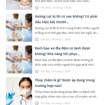
khá phổ biến, có thể xuất hiện sau chấn
thương, ngồi lâu hoặc liên quan đến các bệnh
Thứ Năm, 23 tháng 7, 2026
lý cơ xương khớp và thần kinh. Cơn đau không
chỉ gây khó chịu khi vận động khi ngồi hoặc
Xương cụt bị lồi có sao không? Có phải
đứng lên mà còn ảnh hưởng đáng kể đến sinh
dấu hiệu bất thườn...
hoạt hàng ngày. Việc xác định đúng nguyên
Xương cụt bị lồi là tình trạng khiến nhiều người
nhân đóng vai trò quan trọng trong quá trình
lo lắng vì có thể gây đau, khó chịu khi ngồi, ảnh
điều trị, giúp kiểm soát triệu chứng và ngăn
hưởng đến sinh hoạt hàng ngày. Trên thực tế,
ngừa các biến chứng không mong muốn.
Thứ Bảy, 18 tháng 7, 2026
sự thay đổi hình thái này có thể xuất phát từ
đặc điểm giải phẫu tự nhiên, chấn thương hoặc
Rách bao xơ đĩa đệm có lành được
một số bệnh lý liên quan đến cột sống và mô
không? Khả năng hồi phục...
mềm vùng cùng cụt. Vậy xương cụt bị lồi có sao
Rách bao xơ đĩa đệm có lành được không là
không và khi nào cần đi khám? Bài viết dưới đây
thắc mắc của nhiều người khi gặp phải tình
sẽ giúp bạn hiểu rõ hơn về tình trạng này.
trạng đau lưng kéo dài hoặc được chẩn đoán có
Thứ Bảy, 18 tháng 7, 2026
tổn thương đĩa đệm. Câu trả lời phụ thuộc vào
nhiều yếu tố như vị trí tổn thương, mức độ
Thủy châm là gì? Được áp dụng trong
rách của bao xơ và cách điều trị. Việc phát hiện
trường hợp nào?
sớm, điều trị đúng cách và xây dựng chế độ
Thủy châm là phương pháp điều trị bệnh kết
sinh hoạt phù hợp có thể giúp giảm triệu
hợp giữa châm cứu của y học cổ truyền và tiêm
chứng, cải thiện chức năng cột sống và hạn
thuốc của y học hiện đại để tăng hiệu quả chữa
chế nguy cơ biến chứng.
Thứ Bảy, 18 tháng 7, 2026