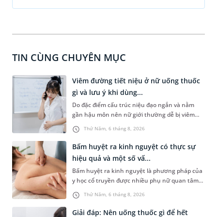
TIN CÙNG CHUYÊN MỤC
Viêm đường tiết niệu ở nữ uống thuốc
gì và lưu ý khi dùng...
Do đặc điểm cấu trúc niệu đạo ngắn và nằm
gần hậu môn nên nữ giới thường dễ bị viêm
đường tiết niệu hơn nam giới. Tùy theo nguyên
Thứ Năm, 6 tháng 8, 2026
nhân, mức độ nhiễm trùng và tình trạng sức
khỏe của người bệnh, bác sĩ sẽ chỉ định các loại
Bấm huyệt ra kinh nguyệt có thực sự
thuốc phù hợp để kiểm soát bệnh hiệu quả.
hiệu quả và một số vấ...
Vậy viêm đường tiết niệu ở nữ uống thuốc gì và
Bấm huyệt ra kinh nguyệt là phương pháp của
cần lưu ý những gì trong quá trình điều trị? Hãy
y học cổ truyền được nhiều phụ nữ quan tâm
cùng tìm hiểu trong bài viết dưới đây.
khi gặp tình trạng chậm kinh hoặc kinh nguyệt
Thứ Năm, 6 tháng 8, 2026
không đều. Vậy phương pháp này có mang lại
hiệu quả như mong đợi không, thực hiện ra
Giải đáp: Nên uống thuốc gì để hết