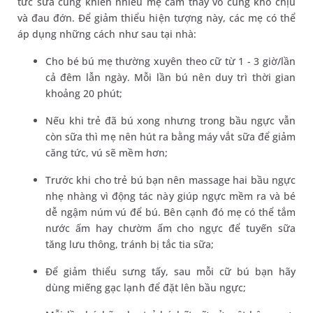
tức sữa cũng khiến nhiều mẹ cảm thấy vô cùng khó chịu
và đau đớn. Để giảm thiểu hiện tượng này, các mẹ có thể
áp dụng những cách như sau tại nhà:
Cho bé bú mẹ thường xuyên theo cữ từ 1 - 3 giờ/lần
cả đêm lẫn ngày. Mỗi lần bú nên duy trì thời gian
khoảng 20 phút;
Nếu khi trẻ đã bú xong nhưng trong bầu ngực vẫn
còn sữa thì mẹ nên hút ra bằng máy vắt sữa để giảm
căng tức, vú sẽ mềm hơn;
Trước khi cho trẻ bú bạn nên massage hai bầu ngực
nhẹ nhàng vì động tác này giúp ngực mềm ra và bé
dễ ngậm núm vú để bú. Bên cạnh đó mẹ có thể tắm
nước ấm hay chườm ấm cho ngực để tuyến sữa
tăng lưu thông, tránh bị tắc tia sữa;
Để giảm thiểu sưng tấy, sau mỗi cữ bú bạn hãy
dùng miếng gạc lạnh để đặt lên bầu ngực;