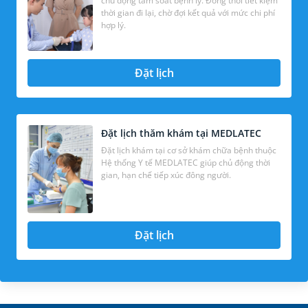
chủ động tầm soát bệnh lý. Đồng thời tiết kiệm
thời gian đi lại, chờ đợi kết quả với mức chi phí
hợp lý.
Đặt lịch
Đặt lịch thăm khám tại MEDLATEC
Đặt lịch khám tại cơ sở khám chữa bệnh thuộc
Hệ thống Y tế MEDLATEC giúp chủ động thời
gian, hạn chế tiếp xúc đông người.
Đặt lịch