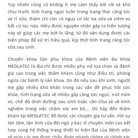
Tuy nhiên cũng có không ít mẹ cảm thấy bối rối và khó
chịu trước tình trạng ngực luôn trong trạng thái căng tức
và rỉ sữa, thậm chí còn có nguy cơ tắc tia sữa và viêm vú
bất cứ lúc nào. Hiểu được nguyên nhân gây ra hiện tượng
này sẽ giúp các mẹ bớt lo lắng, từ đó vận dụng được các
biện pháp để xử trí hiệu quả, kịp thời tình trạng căng tức
sữa sau sinh.
Chuyên khoa Sản phụ khoa của Bệnh viện Đa khoa
MEDLATEC là địa chỉ được nhiều phụ nữ lựa chọn và đánh
giá cao trong việc thăm khám cũng như điều trị, phòng
ngừa các bệnh lý sản khoa. Do đó nếu sau khi sinh, người
mẹ gặp nhiều khó khăn trong các vấn đề phục hồi sức
khỏe, tình trạng sữa về nhiều gây căng tức ngực, nứt núm
vú, chế độ dinh dưỡng sau sinh hoặc cần chia sẻ về kinh
nghiệm trong việc chăm sóc em bé,... thì hãy đến thăm
khám tại MEDLATEC để được các chuyên gia tư vấn. Với sự
tận tâm, tận tình của đội ngũ y bác sĩ chuyên môn cao kết
hợp cùng hệ thống trang thiết bị hiện đại của Bệnh viện
sẽ giúp các mẹ được chẩn đoán nhanh chóng và chính xác