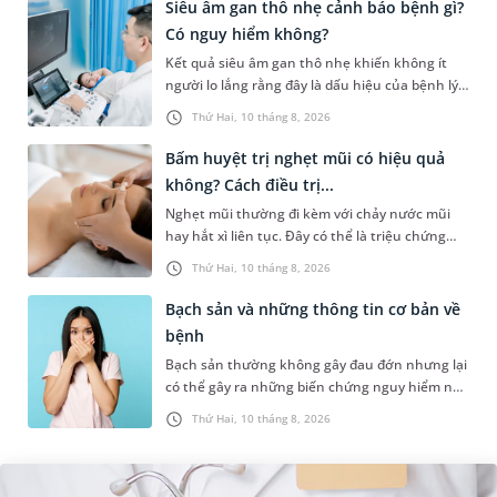
Siêu âm gan thô nhẹ cảnh báo bệnh gì?
Có nguy hiểm không?
Kết quả siêu âm gan thô nhẹ khiến không ít
người lo lắng rằng đây là dấu hiệu của bệnh lý
nguy hiểm hay chỉ là thay đổi tạm thời của gan
Thứ Hai, 10 tháng 8, 2026
và có thể hồi phục....
Bấm huyệt trị nghẹt mũi có hiệu quả
không? Cách điều trị...
Nghẹt mũi thường đi kèm với chảy nước mũi
hay hắt xì liên tục. Đây có thể là triệu chứng
của một số bệnh lý như cảm cúm, viêm mũi
Thứ Hai, 10 tháng 8, 2026
xoang,... Khi bị nghẹt mũi,...
Bạch sản và những thông tin cơ bản về
bệnh
Bạch sản thường không gây đau đớn nhưng lại
có thể gây ra những biến chứng nguy hiểm nếu
không được phát hiện và điều trị sớm. Những
Thứ Hai, 10 tháng 8, 2026
thông tin dưới đây sẽ gi...