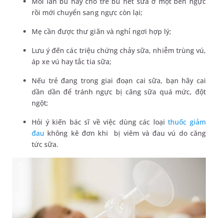
Mỗi lần bú hãy cho trẻ bú hết sữa ở một bên ngực
rồi mới chuyển sang ngực còn lại;
Mẹ cần được thư giãn và nghỉ ngơi hợp lý;
Lưu ý đến các triệu chứng chảy sữa, nhiễm trùng vú,
áp xe vú hay tắc tia sữa;
Nếu trẻ đang trong giai đoạn cai sữa, bạn hãy cai
dần dần để tránh ngực bị căng sữa quá mức, đột
ngột;
Hỏi ý kiến bác sĩ về việc dùng các loại
thuốc giảm
đau
không kê đơn khi bị viêm và đau vú do căng
tức sữa.