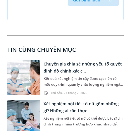
TIN CÙNG CHUYÊN MỤC
Chuyên gia chia sẻ những yếu tố quyết
định độ chính xác c...
Kết quả xét nghiệm tin cậy được tạo nên từ
một quy trình quản lý chất lượng nghiêm ngặt,
xuyên suốt từ trước, trong và sau xét nghiệm.
Thứ Sáu, 24 tháng 7, 2026
Theo PGS.TS Nguyễn Thái Sơn - Giám đốc Hệ
thống Xét nghiệm MEDLATEC, chỉ khi mỗi công
Xét nghiệm nội tiết tố nữ gồm những
đoạn đều được thực hiện đúng quy trình và
gì? Những ai cần thực...
kiểm soát chặt chẽ, kết quả xét nghiệm mới
Xét nghiệm nội tiết tố nữ có thể được bác sĩ chỉ
thực sự có giá trị trong phát hiện bệnh, hỗ trợ
định trong nhiều trường hợp khác nhau để
chẩn đoán và theo dõi hiệu quả điều trị.
đánh giá về tình trạng sức khỏe của chị em, đặc