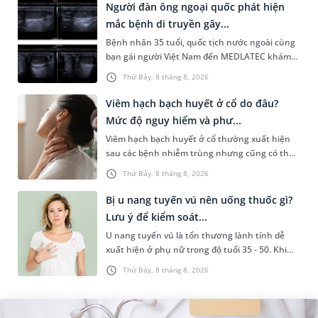
Người đàn ông ngoại quốc phát hiện
mắc bệnh di truyền gây...
Bệnh nhân 35 tuổi, quốc tịch nước ngoài cùng
bạn gái người Việt Nam đến MEDLATEC khám
sức khỏe tiền hôn nhân. Qua thăm khám và
Thứ Bảy, 8 tháng 8, 2026
làm các xét nghiệm chuyên sâu,...
Viêm hạch bạch huyết ở cổ do đâu?
Mức độ nguy hiểm và phư...
Viêm hạch bạch huyết ở cổ thường xuất hiện
sau các bệnh nhiễm trùng nhưng cũng có thể
liên quan đến lao hạch hoặc ung thư. Để tìm
Thứ Bảy, 8 tháng 8, 2026
hiểu nguyên nhân gây viêm,...
Bị u nang tuyến vú nên uống thuốc gì?
Lưu ý để kiểm soát...
U nang tuyến vú là tổn thương lành tính dễ
xuất hiện ở phụ nữ trong độ tuổi 35 - 50. Khi
được chẩn đoán mắc bệnh, nhiều người
Thứ Bảy, 8 tháng 8, 2026
thường băn khoăn u nang tuyến v...