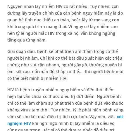
Nguyên nhân lây nhiễm HIV có rất nhiều. Tuy nhiên, con
đường lây truyền chính của căn bệnh nguy hiểm này là do
quan hệ tình dục thiếu an toàn, hoặc lây từ mẹ sang con
khi trong quá trình mang thai. Vì nguy cơ lây nhiễm cao
nên tỷ lệ người mắc HIV trong xã hội vẫn không ngừng
tăng qua từng năm.
Giai đoạn đầu, bệnh sẽ phát triển âm thầm trong cơ thể
người bị nhiễm. Chỉ khi cơ thể bắt đầu xuất hiện các triệu
chứng như sụt cân nhanh, người gầy gò, thường xuyên bị
ốm, sốt cao, nổi mẩn đỏ khắp cơ thể,... thì người bệnh mới
có thể biết mình bị nhiễm HIV.
HIV là bệnh truyền nhiễm nguy hiểm và đến thời điểm
hiện tại vẫn chưa có thuốc điều trị dứt điểm. Người bệnh
chỉ có thể làm chậm sự phát triển của bệnh dựa vào thuốc
kháng virus tạm thời. Tuy nhiên, tỷ lệ phát hiện bệnh càng
sớm sẽ cho kết quả điều trị tích cực hơn. Vậy nên, việc
xét
nghiệm HIV
khi nghi ngờ mình bị lây nhiễm là điều vô
cùng quan trọng. Bác sĩ có thể đưa ra phác đồ điều trị