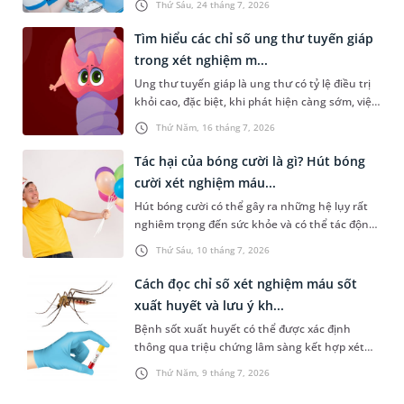
Thứ Sáu, 24 tháng 7, 2026
biệt là sức khỏe sinh sản. Vậy loại xét nghiệm
này bao gồm những gì? Những ai cần xét
Tìm hiểu các chỉ số ung thư tuyến giáp
nghiệm?
trong xét nghiệm m...
Ung thư tuyến giáp là ung thư có tỷ lệ điều trị
khỏi cao, đặc biệt, khi phát hiện càng sớm, việc
chữa trị sẽ càng hiệu quả. Do đó, việc tầm soát
Thứ Năm, 16 tháng 7, 2026
định kỳ hoặc ngay khi có biểu hiện bất thường
là rất cần thiết. Vậy những chỉ số ung thư
Tác hại của bóng cười là gì? Hút bóng
tuyến giáp trong xét nghiệm máu nào cần được
cười xét nghiệm máu...
quan tâm và người bệnh cần lưu ý điều gì?
Hút bóng cười có thể gây ra những hệ lụy rất
nghiêm trọng đến sức khỏe và có thể tác động
tiêu cực đến đời sống xã hội. Trong đó, một vấn
Thứ Sáu, 10 tháng 7, 2026
đề được nhiều người quan tâm là “hút bóng
cười xét nghiệm máu có ra không”. Dưới đây là
Cách đọc chỉ số xét nghiệm máu sốt
thông tin chi tiết giúp bạn trả lời câu hỏi này.
xuất huyết và lưu ý kh...
Bệnh sốt xuất huyết có thể được xác định
thông qua triệu chứng lâm sàng kết hợp xét
nghiệm máu. Nhưng nắm được cách đọc chỉ số
Thứ Năm, 9 tháng 7, 2026
xét nghiệm máu sốt xuất huyết không hề đơn
giản. Bài viết sau đây sẽ chia sẻ cụ thể hơn về