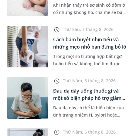
Khi nhận thấy trẻ sơ sinh có đờm ở
cổ nhưng không ho, cha mẹ sẽ băn
khoăn liệu con có đang mắc bệnh
đường hô hấp hay không. Những
Thứ Sáu, 7 tháng 8, 2026
chia sẻ dưới đây sẽ giúp ch...
Cách bấm huyệt nhịn tiểu và
những mẹo nhỏ bạn đừng bỏ lỡ
Trong một số trường hợp bất ngờ
buồn tiểu và không thể tìm được
nhà vệ sinh, nhiều người đã áp
dụng phương pháp bấm huyệt
Thứ Năm, 6 tháng 8, 2026
nhịn tiểu. Vậy cách bấm huyệt
Đau dạ dày uống thuốc gì và
nhịn...
một số biện pháp hỗ trợ giảm...
Đau dạ dày có thể là biểu hiện của
tình trạng nhiễm H. pylori hoặc
bệnh lý về đường tiêu hoá khác.
Dựa theo nguyên nhân cụ thể, bác
Thứ Năm, 6 tháng 8, 2026