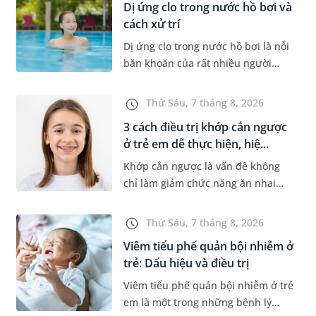
Dị ứng clo trong nước hồ bơi và
cách xử trí
Dị ứng clo trong nước hồ bơi là nỗi
băn khoăn của rất nhiều người
thích bơi lội, đặc biệt là những
trường hợp thường xuyên bơi ở
Thứ Sáu, 7 tháng 8, 2026
những hồ bơi nhân tạo. Bài v...
3 cách điều trị khớp cắn ngược
ở trẻ em dễ thực hiện, hiệ...
Khớp cắn ngược là vấn đề không
chỉ làm giảm chức năng ăn nhai
của trẻ mà còn làm mất đi sự cân
đối của khuôn mặt. Do đó, cần khắc
Thứ Sáu, 7 tháng 8, 2026
phục sớm tình trạng này để...
Viêm tiểu phế quản bội nhiễm ở
trẻ: Dấu hiệu và điều trị
Viêm tiểu phế quản bội nhiễm ở trẻ
em là một trong những bệnh lý