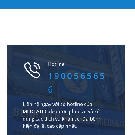
Hotline
190056565
6
Liên hệ ngay với số hotline của
MEDLATEC để được phục vụ và sử
dụng các dịch vụ khám, chữa bệnh
hiện đại & cao cấp nhất.