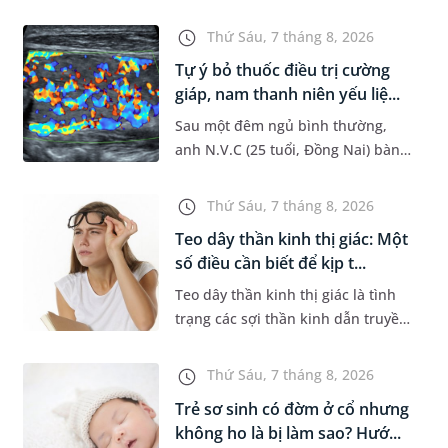
đường hô hấp nguy hiểm, thường
bùng phát vào thời điểm giao mùa.
Thứ Sáu, 7 tháng 8, 2026
Khi những tổn thương ban đầ...
Tự ý bỏ thuốc điều trị cường
giáp, nam thanh niên yếu liệ...
Sau một đêm ngủ bình thường,
anh N.V.C (25 tuổi, Đồng Nai) bàng
hoàng phát hiện yếu liệt 2 chân,
không thể vận động đi lại được. Kết
Thứ Sáu, 7 tháng 8, 2026
quả thăm khám tại Phòng...
Teo dây thần kinh thị giác: Một
số điều cần biết để kịp t...
Teo dây thần kinh thị giác là tình
trạng các sợi thần kinh dẫn truyền
tín hiệu từ mắt lên não bị tổn
thương và dần mất đi chức năng
Thứ Sáu, 7 tháng 8, 2026
hoạt động. Nếu điều trị m...
Trẻ sơ sinh có đờm ở cổ nhưng
không ho là bị làm sao? Hướ...