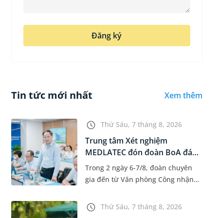
Đăng ký
Tin tức mới nhất
Xem thêm
Thứ Sáu, 7 tháng 8, 2026
Trung tâm Xét nghiệm
MEDLATEC đón đoàn BoA đánh
giá giám...
Trong 2 ngày 6-7/8, đoàn chuyên
gia đến từ Văn phòng Công nhận
Chất lượng quốc gia (BoA) đã ghi
nhận và đánh giá cao nỗ lực duy trì
Thứ Sáu, 7 tháng 8, 2026
hệ thống quản lý chất lượ...