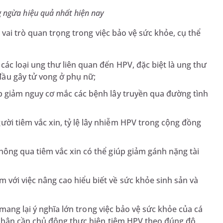
 ngừa hiệu quả nhất hiện nay
vai trò quan trọng trong việc bảo vệ sức khỏe, cụ thể
các loại ung thư liên quan đến HPV, đặc biệt là ung thư
ầu gây tử vong ở phụ nữ;
úp giảm nguy cơ mắc các bệnh lây truyền qua đường tình
ời tiêm vắc xin, tỷ lệ lây nhiễm HPV trong cộng đồng
thông qua tiêm vắc xin có thể giúp giảm gánh nặng tài
 với việc nâng cao hiểu biết về sức khỏe sinh sản và
mang lại ý nghĩa lớn trong việc bảo vệ sức khỏe của cá
nhân cần chủ động thực hiện tiêm HPV theo đúng độ