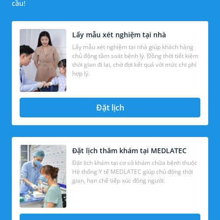
cầu!
Lấy mẫu xét nghiệm tại nhà
Lấy mẫu xét nghiệm tại nhà giúp khách hàng
chủ động tầm soát bệnh lý. Đồng thời tiết kiệm
thời gian đi lại, chờ đợi kết quả với mức chi phí
hợp lý.
Đặt lịch
Đặt lịch thăm khám tại MEDLATEC
Đặt lịch khám tại cơ sở khám chữa bệnh thuộc
Hệ thống Y tế MEDLATEC giúp chủ động thời
gian, hạn chế tiếp xúc đông người.