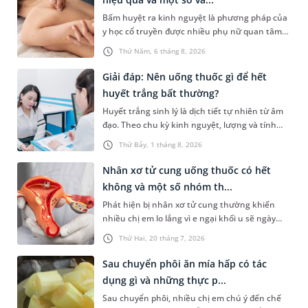
Vậy viêm đường tiết niệu ở nữ uống thuốc gì và
Bấm huyệt ra kinh nguyệt là phương pháp của
cần lưu ý những gì trong quá trình điều trị? Hãy
y học cổ truyền được nhiều phụ nữ quan tâm
cùng tìm hiểu trong bài viết dưới đây.
khi gặp tình trạng chậm kinh hoặc kinh nguyệt
Thứ Năm, 6 tháng 8, 2026
không đều. Vậy phương pháp này có mang lại
hiệu quả như mong đợi không, thực hiện ra
Giải đáp: Nên uống thuốc gì để hết
sao và cần lưu ý những gì để đảm bảo an toàn?
huyết trắng bất thường?
Huyết trắng sinh lý là dịch tiết tự nhiên từ âm
đạo. Theo chu kỳ kinh nguyệt, lượng và tính
chất của dạng dịch tiết âm đạo này có thể thay
Thứ Bảy, 1 tháng 8, 2026
đổi. Khi mắc bệnh phụ khoa, âm đạo có thể tiết
nhiều huyết trắng bất thường kèm theo các
Nhân xơ tử cung uống thuốc có hết
triệu chứng khó chịu. Tình trạng này có thể
không và một số nhóm th...
được kiểm soát bằng một số loại thuốc. Vậy,
Phát hiện bị nhân xơ tử cung thường khiến
uống thuốc gì để hết huyết trắng và có phải cứ
nhiều chị em lo lắng vì e ngại khối u sẽ ngày
ra huyết trắng thì sẽ uống thuốc hay không?
càng phát triển hoặc phải can thiệp phẫu
Thứ Hai, 20 tháng 7, 2026
thuật. Tuy nhiên, không phải trường hợp nào
cũng cần phẫu thuật ngay. Vậy nhân xơ tử
Sau chuyển phôi ăn mía hấp có tác
cung uống thuốc có hết không? Thuốc có thể
dụng gì và những thực p...
làm khối u biến mất hay chỉ giúp kiểm soát
Sau chuyển phôi, nhiều chị em chú ý đến chế
triệu chứng? Bài viết dưới đây sẽ giúp bạn hiểu