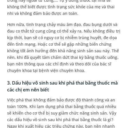
trong hay ngoài tử cung,... Tự ý dùng thuốc tại nhà sẽ
không thể biết được tình trạng sức khỏe của mẹ và thai
nhi và không đảm bảo được an toàn.
Hơn nữa, tình trạng chảy máu âm đạo, đau bụng dưới và
đau co thắt tử cung cũng có thể xảy ra. Nếu không điều trị
kịp thời, bạn sẽ có nguy cơ bị nhiễm trùng huyết, đe dọa
đến tính mạng. Hoặc cơ thể sẽ gặp những biến chứng
không tốt ảnh hưởng đến khả năng sinh sản sau này. Thế
nên, khi đã quyết tâm chấm dứt thai kỳ bằng thuốc uống,
bạn nên thông qua các chỉ định và theo dõi của bác sĩ
chuyên khoa tại bệnh viện chuyên khoa.
3. Dấu hiệu vô sinh sau khi phá thai bằng thuốc mà
các chị em nên biết
Việc phá thai không đảm bảo được độ thành công và an
toàn 100%. Khi lạm dụng phá thai bằng thuốc quá nhiều
sẽ khiến cho cơ thể bị suy giảm chức năng sinh sản. Vậy
các dấu hiệu vô sinh sau khi phá thai bằng thuốc là gì?
Ngay khi xuất hiệu các triệu chứng này, bạn nên nhanh