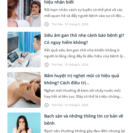
hiệu nhận biết
Rối loạn nhân cách tự luyến có thể phá vỡ các
mối quan hệ và đẩy người bệnh vào sự cô độc.
Vậy tự luyến là gì, dấu hiệu nhận biết, nguyên
Thứ Hai, 10 tháng 8, 2026
nhân và điều trị tì...
Siêu âm gan thô nhẹ cảnh báo bệnh gì?
Có nguy hiểm không?
Kết quả siêu âm gan thô nhẹ khiến không ít
người lo lắng rằng đây là dấu hiệu của bệnh lý
nguy hiểm hay chỉ là thay đổi tạm thời của gan
Thứ Hai, 10 tháng 8, 2026
và có thể hồi phục....
Bấm huyệt trị nghẹt mũi có hiệu quả
không? Cách điều trị...
Nghẹt mũi thường đi kèm với chảy nước mũi
hay hắt xì liên tục. Đây có thể là triệu chứng
của một số bệnh lý như cảm cúm, viêm mũi
Thứ Hai, 10 tháng 8, 2026
xoang,... Khi bị nghẹt mũi,...
Bạch sản và những thông tin cơ bản về
bệnh
Bạch sản thường không gây đau đớn nhưng lại