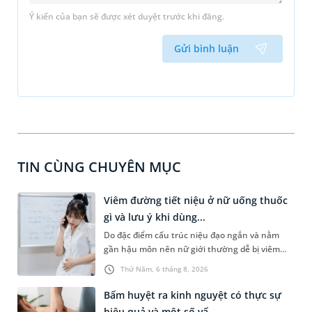
Ý kiến của bạn sẽ được xét duyệt trước khi đăng.
Gửi bình luận
TIN CÙNG CHUYÊN MỤC
Viêm đường tiết niệu ở nữ uống thuốc
gì và lưu ý khi dùng...
Do đặc điểm cấu trúc niệu đạo ngắn và nằm
gần hậu môn nên nữ giới thường dễ bị viêm
đường tiết niệu hơn nam giới. Tùy theo nguyên
Thứ Năm, 6 tháng 8, 2026
nhân, mức độ nhiễm trùng và tình trạng sức
khỏe của người bệnh, bác sĩ sẽ chỉ định các loại
Bấm huyệt ra kinh nguyệt có thực sự
thuốc phù hợp để kiểm soát bệnh hiệu quả.
hiệu quả và một số vấ...