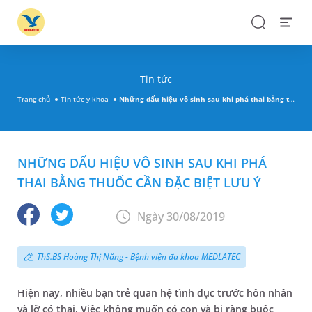
Search
Open
Menu
Tin tức
Trang chủ
Tin tức y khoa
Những dấu hiệu vô sinh sau khi phá thai bằng thuốc cần đặc biệt lưu ý
NHỮNG DẤU HIỆU VÔ SINH SAU KHI PHÁ
THAI BẰNG THUỐC CẦN ĐẶC BIỆT LƯU Ý
Ngày 30/08/2019
ThS.BS Hoàng Thị Năng - Bệnh viện đa khoa MEDLATEC
Hiện nay, nhiều bạn trẻ quan hệ tình dục trước hôn nhân
và lỡ có thai. Việc không muốn có con và bị ràng buộc