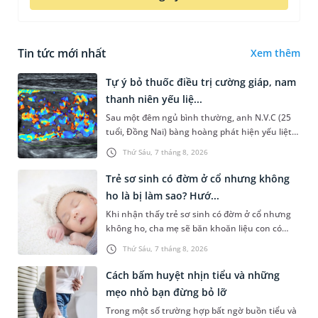
Tin tức mới nhất
Xem thêm
Tự ý bỏ thuốc điều trị cường giáp, nam
thanh niên yếu liệ...
Sau một đêm ngủ bình thường, anh N.V.C (25
tuổi, Đồng Nai) bàng hoàng phát hiện yếu liệt 2
chân, không thể vận động đi lại được. Kết quả
Thứ Sáu, 7 tháng 8, 2026
thăm khám tại Phòng...
Trẻ sơ sinh có đờm ở cổ nhưng không
ho là bị làm sao? Hướ...
Khi nhận thấy trẻ sơ sinh có đờm ở cổ nhưng
không ho, cha mẹ sẽ băn khoăn liệu con có
đang mắc bệnh đường hô hấp hay không.
Thứ Sáu, 7 tháng 8, 2026
Những chia sẻ dưới đây sẽ giúp ch...
Cách bấm huyệt nhịn tiểu và những
mẹo nhỏ bạn đừng bỏ lỡ
Trong một số trường hợp bất ngờ buồn tiểu và