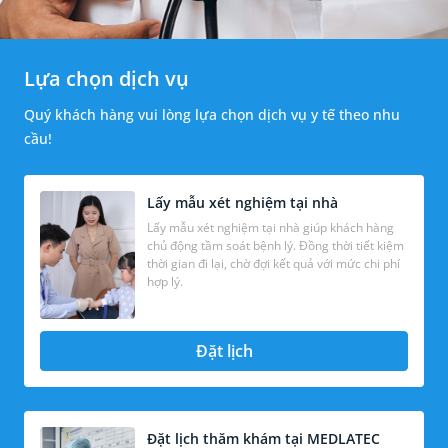
Lựa chọn dịch vụ
Quý khách hàng vui lòng lựa chọn dịch vụ y tế theo nhu
cầu!
Lấy mẫu xét nghiệm tại nhà
Lấy mẫu xét nghiệm tại nhà giúp khách hàng
chủ động tầm soát bệnh lý. Đồng thời tiết kiệm
thời gian đi lại, chờ đợi kết quả với mức chi phí
hợp lý.
Đặt lịch
Đặt lịch thăm khám tại MEDLATEC