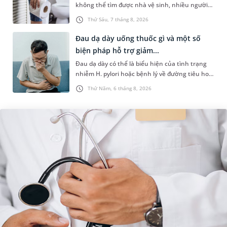
không thể tìm được nhà vệ sinh, nhiều người
đã áp dụng phương pháp bấm huyệt nhịn tiểu.
Thứ Sáu, 7 tháng 8, 2026
Vậy cách bấm huyệt nhịn...
Đau dạ dày uống thuốc gì và một số
biện pháp hỗ trợ giảm...
Đau dạ dày có thể là biểu hiện của tình trạng
nhiễm H. pylori hoặc bệnh lý về đường tiêu hoá
khác. Dựa theo nguyên nhân cụ thể, bác sĩ sẽ
Thứ Năm, 6 tháng 8, 2026
cân nhắc chỉ định p...