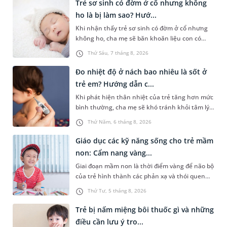
Trẻ sơ sinh có đờm ở cổ nhưng không
ho là bị làm sao? Hướ...
Khi nhận thấy trẻ sơ sinh có đờm ở cổ nhưng
không ho, cha mẹ sẽ băn khoăn liệu con có
đang mắc bệnh đường hô hấp hay không.
Thứ Sáu, 7 tháng 8, 2026
Những chia sẻ dưới đây sẽ giúp cha mẹ hiểu
thêm về nguyên nhân gây nên tình trạng này
Đo nhiệt độ ở nách bao nhiêu là sốt ở
và cách xử trí an toàn để giúp bé dễ chịu, tránh
trẻ em? Hướng dẫn c...
gặp phải vấn đề nguy hại cho sức khỏe.
Khi phát hiện thân nhiệt của trẻ tăng hơn mức
bình thường, cha mẹ sẽ khó tránh khỏi tâm lý
lo lắng. Tuy nhiên, không phải ai cũng biết đo
Thứ Năm, 6 tháng 8, 2026
nhiệt độ ở nách bao nhiêu là sốt ở trẻ em và
cách chăm sóc trẻ sốt sao cho an toàn. Những
Giáo dục các kỹ năng sống cho trẻ mầm
chia sẻ dưới đây sẽ cùng cha mẹ tìm hiểu vấn
non: Cẩm nang vàng...
đề này để giúp bé nhanh hồi phục và phòng
Giai đoạn mầm non là thời điểm vàng để não bộ
ngừa nguy cơ xảy ra biến chứng.
của trẻ hình thành các phản xạ và thói quen
hành vi nền tảng. Việc trang bị sớm các kỹ
Thứ Tư, 5 tháng 8, 2026
năng sống cho trẻ mầm non không chỉ giúp
con vững vàng tự lập từ nhỏ mà còn là chiếc
Trẻ bị nấm miệng bôi thuốc gì và những
khiên bảo vệ con an toàn khi bắt đầu bước ra
điều cần lưu ý tro...
khám phá thế giới xung quanh.