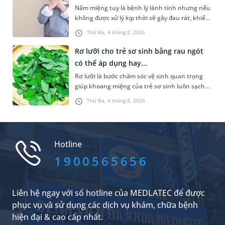
Nấm miệng tuy là bệnh lý lành tính nhưng nếu
không được xử lý kịp thời sẽ gây đau rát, khiến
trẻ quấy khóc và bỏ ăn, bỏ bú. Để giúp con
Thứ Ba, 4 tháng 8, 2026
nhanh chóng khỏi bệnh và ăn ngoan trở lại,
việc hiểu rõ trẻ bị nấm miệng bôi thuốc gì an
Rơ lưỡi cho trẻ sơ sinh bằng rau ngót
toàn, hiệu quả cũng như một số thông tin liên
có thể áp dụng hay...
quan là điều cần thiết để cha mẹ có thể chủ
Rơ lưỡi là bước chăm sóc vệ sinh quan trọng
động hơn trong việc chăm sóc cũng như phòng
giúp khoang miệng của trẻ sơ sinh luôn sạch
ngừa bệnh tái phát.
sẽ, hạn chế cặn sữa tích tụ và giảm nguy cơ
Thứ Ba, 4 tháng 8, 2026
nấm miệng. Để thực hiện điều này, không ít
cha mẹ tìm đến cách rơ lưỡi cho trẻ sơ sinh
bằng rau ngót. Vậy đây có phải là phương pháp
nên áp dụng không? Bài viết sau sẽ giúp cha
Hotline
mẹ có thêm thông tin để chủ động chăm sóc
khoang miệng cho trẻ đúng cách.
1900565656
Liên hệ ngay với số hotline của MEDLATEC để được
phục vụ và sử dụng các dịch vụ khám, chữa bệnh
hiện đại & cao cấp nhất.