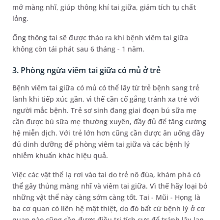
mở màng nhĩ, giúp thông khí tai giữa, giảm tích tụ chất
lỏng.
Ống thông tai sẽ được tháo ra khi bệnh viêm tai giữa
không còn tái phát sau 6 tháng - 1 năm.
3. Phòng ngừa viêm tai giữa có mủ ở trẻ
Bệnh viêm tai giữa có mủ có thể lây từ trẻ bệnh sang trẻ
lành khi tiếp xúc gần, vì thế cần cố gắng tránh xa trẻ với
người mắc bệnh. Trẻ sơ sinh đang giai đoạn bú sữa mẹ
cần được bú sữa mẹ thường xuyên, đầy đủ để tăng cường
hệ miễn dịch. Với trẻ lớn hơn cũng cần được ăn uống đầy
đủ dinh dưỡng để phòng viêm tai giữa và các bệnh lý
nhiễm khuẩn khác hiệu quả.
Việc các vật thể lạ rơi vào tai do trẻ nô đùa, khám phá có
thể gây thủng màng nhĩ và viêm tai giữa. Vì thế hãy loại bỏ
những vật thể này càng sớm càng tốt. Tai - Mũi - Họng là
ba cơ quan có liên hệ mật thiệt, do đó bất cứ bệnh lý ở cơ
quan nào cũng cần được điều trị tích cực để tránh lây lan.