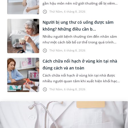
gần hậu môn nên nữ giới thường dễ bị viêm
đường tiết niệu hơn nam giới. Tùy theo nguyên
Thứ Năm, 6 tháng 8, 2026
nhân, mức độ nhiễm trùng và...
Người bị ung thư có uống được sâm
không? Những điều cần b...
Nhiều người bệnh thường tìm đến nhân sâm
như một cách bồi bổ cơ thể trong quá trình
điều trị ung thư. Tuy nhiên, câu hỏi người bị
Thứ Năm, 6 tháng 8, 2026
ung thư có uống được sâm kh...
Cách chữa nổi hạch ở vùng kín tại nhà
đúng cách và an toàn
Cách chữa nổi hạch ở vùng kín tại nhà được
nhiều người quan tâm khi xuất hiện khối hạch
nhỏ ở vùng bẹn hoặc cơ quan sinh dục. Nếu
Thứ Năm, 6 tháng 8, 2026
hạch mới xuất hiện, kích th...