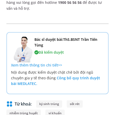
hàng vui lòng gọi đến hotline
1900 56 56 56
để được tư
vấn và hỗ trợ.
Bác sĩ duyệt bài:ThS.BSNT Trần Tiến
Tùng
Đã kiểm duyệt
Xem thêm thông tin chi tiết>>
Nội dung được kiểm duyệt chặt chẽ bởi đội ngũ
chuyên gia y tế theo đúng
Công bố quy trình duyệt
bài MEDLATEC.
Từ khoá:
ký sinh trùng
sốt rét
nhiễm trùng huyết
vi khuẩn