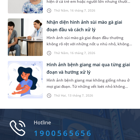
hiện ở cả trẻ em hoặc người lớn nhưng thường
gặp nhất là trẻ dưới 5 tuổi. Tình trạng này
Thứ Năm, 16 tháng 7, 2026
khiến nhiều người lo lắng không biết đó là
bệnh lý nào và có nguy hiểm hay không. Bài
Nhận diện hình ảnh sùi mào gà giai
viết sau đây sẽ chia sẻ thông tin chi tiết hơn về
đoạn đầu và cách xử lý
tình trạng này để bạn đọc tham khảo.
Hình ảnh sùi mào gà giai đoạn đầu thường
không rõ rệt với những nốt u nhú nhỏ, không
gây đau hay ngứa nên rất dễ bị người bệnh bỏ
Thứ Năm, 16 tháng 7, 2026
qua. Nhưng thực tế, việc nắm được các dấu
hiệu đặc trưng của bệnh ngay từ giai đoạn đầu
Hình ảnh bệnh giang mai qua từng giai
sẽ giúp người bệnh chủ động thăm khám, điều
đoạn và hướng xử lý
trị kịp thời để tránh biến chứng và hạn chế
Hình ảnh bệnh giang mai không giống nhau ở
nguy cơ lây nhiễm cho người khác.
mọi giai đoạn. Từ những vết loét nhỏ không
đau ban đầu đến các tổn thương lan tỏa trên
Thứ Hai, 13 tháng 7, 2026
da và niêm mạc, mỗi giai đoạn của bệnh đều có
những biểu hiện đặc trưng riêng.
Hotline
1900565656