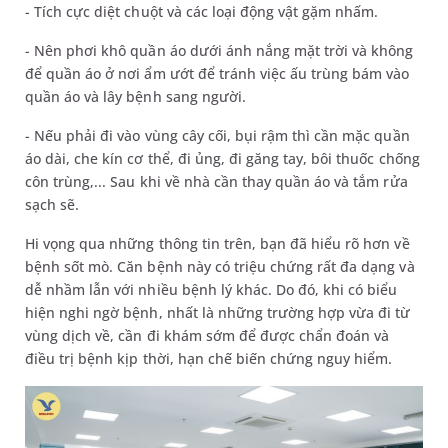
- Tích cực diệt chuột và các loại động vật gặm nhấm.
- Nên phơi khô quần áo dưới ánh nắng mặt trời và không
để quần áo ở nơi ẩm ướt để tránh việc ấu trùng bám vào
quần áo và lây bệnh sang người.
- Nếu phải đi vào vùng cây cối, bụi rậm thì cần mặc quần
áo dài, che kín cơ thể, đi ủng, đi găng tay, bôi thuốc chống
côn trùng,... Sau khi về nhà cần thay quần áo và tắm rửa
sạch sẽ.
Hi vọng qua những thông tin trên, bạn đã hiểu rõ hơn về
bệnh sốt mò. Căn bệnh này có triệu chứng rất đa dạng và
dễ nhầm lẫn với nhiều bệnh lý khác. Do đó, khi có biểu
hiện nghi ngờ bệnh, nhất là những trường hợp vừa đi từ
vùng dịch về, cần đi khám sớm để được chẩn đoán và
điều trị bệnh kịp thời, hạn chế biến chứng nguy hiểm.