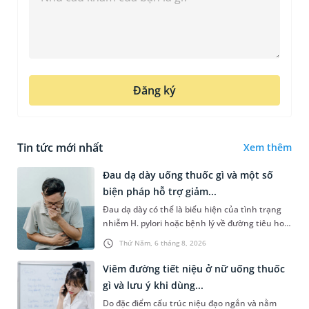
Đăng ký
Tin tức mới nhất
Xem thêm
Đau dạ dày uống thuốc gì và một số
biện pháp hỗ trợ giảm...
Đau dạ dày có thể là biểu hiện của tình trạng
nhiễm H. pylori hoặc bệnh lý về đường tiêu hoá
khác. Dựa theo nguyên nhân cụ thể, bác sĩ sẽ
Thứ Năm, 6 tháng 8, 2026
cân nhắc chỉ định p...
Viêm đường tiết niệu ở nữ uống thuốc
gì và lưu ý khi dùng...
Do đặc điểm cấu trúc niệu đạo ngắn và nằm