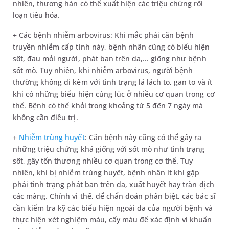
nhiên, thương hàn có thể xuất hiện các triệu chứng rối
loạn tiêu hóa.
+ Các bệnh nhiễm arbovirus: Khi mắc phải căn bệnh
truyền nhiễm cấp tính này, bệnh nhân cũng có biểu hiện
sốt, đau mỏi người, phát ban trên da,... giống như bệnh
sốt mò. Tuy nhiên, khi nhiễm arbovirus, người bệnh
thường không đi kèm với tình trạng lá lách to, gan to và ít
khi có những biểu hiện cùng lúc ở nhiều cơ quan trong cơ
thể. Bệnh có thể khỏi trong khoảng từ 5 đến 7 ngày mà
không cần điều trị.
+
Nhiễm trùng huyết
: Căn bệnh này cũng có thể gây ra
những triệu chứng khá giống với sốt mò như tình trạng
sốt, gây tổn thương nhiều cơ quan trong cơ thể. Tuy
nhiên, khi bị nhiễm trùng huyết, bệnh nhân ít khi gặp
phải tình trạng phát ban trên da, xuất huyết hay tràn dịch
các màng. Chính vì thế, để chẩn đoán phân biệt, các bác sĩ
cần kiểm tra kỹ các biểu hiện ngoài da của người bệnh và
thực hiện xét nghiệm máu, cấy máu để xác định vi khuẩn