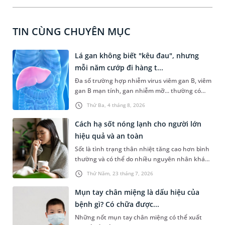
TIN CÙNG CHUYÊN MỤC
Lá gan không biết "kêu đau", nhưng
mỗi năm cướp đi hàng t...
Đa số trường hợp nhiễm virus viêm gan B, viêm
gan B mạn tính, gan nhiễm mỡ... thường có
dấu hiệu mờ nhạt, hoặc không có dấu hiệu.
Thứ Ba, 4 tháng 8, 2026
Đây có thể là con đường dẫn đến xơ gan, ung
thư gan nếu không được phát hiện và điều trị
Cách hạ sốt nóng lạnh cho người lớn
kịp thời. Hưởng ứng Ngày Viêm gan Thế giới
hiệu quả và an toàn
(28/7) với thông điệp "Bảo vệ lá gan khỏe
Sốt là tình trạng thân nhiệt tăng cao hơn bình
mạnh", Hệ thống Y tế MEDLATEC triển khai
thường và có thể do nhiều nguyên nhân khác
chương trình ưu đãi đặc biệt, diễn ra từ nay
nhau gây ra. Ở nhiều trường hợp người bị sốt
đến ngày 15/8/2026 tại hệ thống khám chữa
Thứ Năm, 23 tháng 7, 2026
có thể gặp phải những vấn đề nghiêm trọng
bệnh của MEDLATEC ở Hà Nội.
nếu không được chăm sóc và xử trí đúng cách.
Mụn tay chân miệng là dấu hiệu của
Dưới đây là những gợi ý về cách hạ sốt nóng
bệnh gì? Có chữa được...
lạnh cho người lớn an toàn và hiệu quả.
Những nốt mụn tay chân miệng có thể xuất