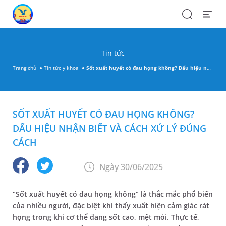
Search
Open
Menu
Tin tức
Trang chủ
Tin tức y khoa
Sốt xuất huyết có đau họng không? Dấu hiệu nhận biết và cách xử lý đúng cách
SỐT XUẤT HUYẾT CÓ ĐAU HỌNG KHÔNG?
DẤU HIỆU NHẬN BIẾT VÀ CÁCH XỬ LÝ ĐÚNG
CÁCH
Ngày 30/06/2025
“Sốt xuất huyết có đau họng không” là thắc mắc phổ biến
của nhiều người, đặc biệt khi thấy xuất hiện cảm giác rát
họng trong khi cơ thể đang sốt cao, mệt mỏi. Thực tế,