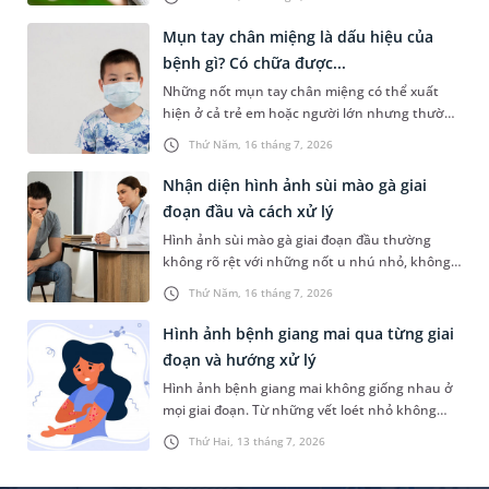
có thể gặp phải những vấn đề nghiêm trọng
bệnh của MEDLATEC ở Hà Nội.
nếu không được chăm sóc và xử trí đúng cách.
Mụn tay chân miệng là dấu hiệu của
Dưới đây là những gợi ý về cách hạ sốt nóng
bệnh gì? Có chữa được...
lạnh cho người lớn an toàn và hiệu quả.
Những nốt mụn tay chân miệng có thể xuất
hiện ở cả trẻ em hoặc người lớn nhưng thường
gặp nhất là trẻ dưới 5 tuổi. Tình trạng này
Thứ Năm, 16 tháng 7, 2026
khiến nhiều người lo lắng không biết đó là
bệnh lý nào và có nguy hiểm hay không. Bài
Nhận diện hình ảnh sùi mào gà giai
viết sau đây sẽ chia sẻ thông tin chi tiết hơn về
đoạn đầu và cách xử lý
tình trạng này để bạn đọc tham khảo.
Hình ảnh sùi mào gà giai đoạn đầu thường
không rõ rệt với những nốt u nhú nhỏ, không
gây đau hay ngứa nên rất dễ bị người bệnh bỏ
Thứ Năm, 16 tháng 7, 2026
qua. Nhưng thực tế, việc nắm được các dấu
hiệu đặc trưng của bệnh ngay từ giai đoạn đầu
Hình ảnh bệnh giang mai qua từng giai
sẽ giúp người bệnh chủ động thăm khám, điều
đoạn và hướng xử lý
trị kịp thời để tránh biến chứng và hạn chế
Hình ảnh bệnh giang mai không giống nhau ở
nguy cơ lây nhiễm cho người khác.
mọi giai đoạn. Từ những vết loét nhỏ không
đau ban đầu đến các tổn thương lan tỏa trên
Thứ Hai, 13 tháng 7, 2026
da và niêm mạc, mỗi giai đoạn của bệnh đều có
những biểu hiện đặc trưng riêng.