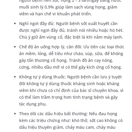
người bệnh nên súc họng 2 - 3 lần/ngày bằng nước
muối sinh lý 0,9% giúp làm sạch vùng họng, giảm
viêm và hạn chế vi khuẩn phát triển.
Nghỉ ngơi đầy đủ: Người bệnh sốt xuất huyết cần
được nghỉ ngơi đầy đủ, tránh nói nhiều hoặc hò hét.
Chú ý giữ ấm vùng cổ, đặc biệt là khi nằm máy lạnh.
Chế độ ăn uống hợp lý, cân đối: Ưu tiên các loại thức
ăn mềm, lỏng, dễ tiêu như cháo, súp, sữa, để không
gây tổn thương cổ họng. Tránh đồ ăn cay nóng,
cứng, nhiều dầu mỡ vì có thể gây kích ứng cổ họng.
Không tự ý dùng thuốc: Người bệnh cần lưu ý tuyệt
đối không tự ý dùng thuốc kháng sinh hoặc kháng
viêm khi chưa có chỉ định của bác sĩ chuyên khoa, vì
có thể làm trầm trọng hơn tình trạng bệnh và gây
tác dụng phụ.
Theo dõi các dấu hiệu bất thường: Nếu đau họng
kèm các triệu chứng như: khó thở, sốt cao không có
dấu hiệu thuyên giảm, chảy máu cam, chảy máu