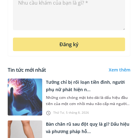
Đăng ký
Tin tức mới nhất
Xem thêm
Tưởng chỉ bị rối loạn tiền đình, người
phụ nữ phát hiện n...
Những cơn chóng mặt kéo dài là dấu hiệu đầu
tiên của một cơn nhồi máu não cấp mà người
bệnh không hề hay biết. Tại BVĐK MEDLATEC,
Thứ Tư, 5 tháng 8, 2026
chiến lược chẩn đoán chính...
Bàn chân rũ sau đột quỵ là gì? Dấu hiệu
và phương pháp hỗ...