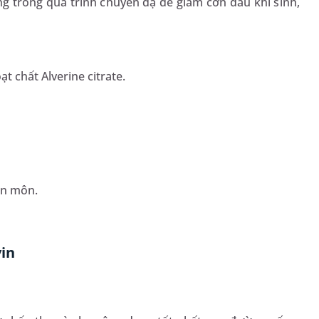
 trong quá trình chuyển dạ để giảm cơn đau khi sinh,
t chất Alverine citrate.
ên môn.
vin