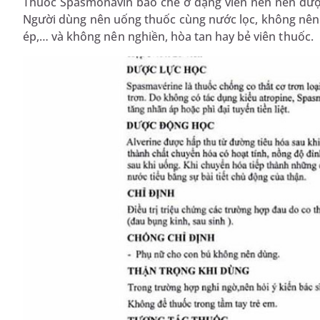
Thuốc Spasmonavin bào chế ở dạng viên nén nên đượ
Người dùng nên uống thuốc cùng nước lọc, không nên u
ép,… và không nên nghiền, hòa tan hay bẻ viên thuốc.