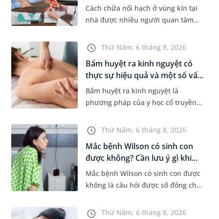
Cách chữa nổi hạch ở vùng kín tại
nhà được nhiều người quan tâm
khi xuất hiện khối hạch nhỏ ở vùng
bẹn hoặc cơ quan sinh dục. Nếu
Thứ Năm, 6 tháng 8, 2026
hạch mới xuất hiện, kích th...
Bấm huyệt ra kinh nguyệt có
thực sự hiệu quả và một số vấ...
Bấm huyệt ra kinh nguyệt là
phương pháp của y học cổ truyền
được nhiều phụ nữ quan tâm khi
gặp tình trạng chậm kinh hoặc kinh
Thứ Năm, 6 tháng 8, 2026
nguyệt không đều. Vậy phương
Mắc bệnh Wilson có sinh con
ph...
được không? Cần lưu ý gì khi...
Mắc bệnh Wilson có sinh con được
không là câu hỏi được số đông chị
em trong độ tuổi sinh sản quan
tâm. Trên thực tế, người mắc bệnh
Thứ Năm, 6 tháng 8, 2026