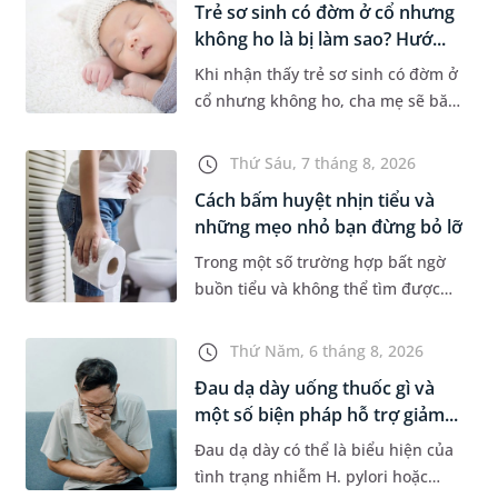
Trẻ sơ sinh có đờm ở cổ nhưng
không ho là bị làm sao? Hướ...
Khi nhận thấy trẻ sơ sinh có đờm ở
cổ nhưng không ho, cha mẹ sẽ băn
khoăn liệu con có đang mắc bệnh
đường hô hấp hay không. Những
Thứ Sáu, 7 tháng 8, 2026
chia sẻ dưới đây sẽ giúp ch...
Cách bấm huyệt nhịn tiểu và
những mẹo nhỏ bạn đừng bỏ lỡ
Trong một số trường hợp bất ngờ
buồn tiểu và không thể tìm được
nhà vệ sinh, nhiều người đã áp
dụng phương pháp bấm huyệt
Thứ Năm, 6 tháng 8, 2026
nhịn tiểu. Vậy cách bấm huyệt
Đau dạ dày uống thuốc gì và
nhịn...
một số biện pháp hỗ trợ giảm...
Đau dạ dày có thể là biểu hiện của
tình trạng nhiễm H. pylori hoặc