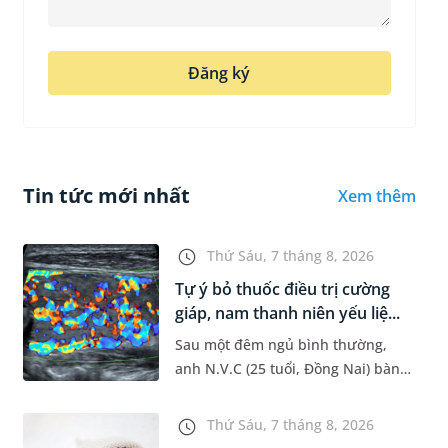
Đăng ký
Tin tức mới nhất
Xem thêm
Thứ Sáu, 7 tháng 8, 2026
Tự ý bỏ thuốc điều trị cường
giáp, nam thanh niên yếu liệ...
Sau một đêm ngủ bình thường,
anh N.V.C (25 tuổi, Đồng Nai) bàng
hoàng phát hiện yếu liệt 2 chân,
không thể vận động đi lại được. Kết
Thứ Sáu, 7 tháng 8, 2026
quả thăm khám tại Phòng...