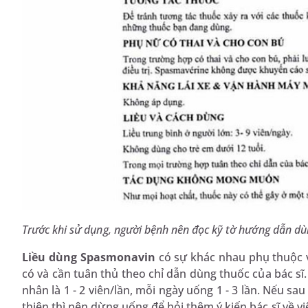
Trước khi sử dụng, người bệnh nên đọc kỹ tờ hướng dẫn d
Liều dùng Spasmonavin
có sự khác nhau phụ thuộc v
có và cần tuân thủ theo chỉ dẫn dùng thuốc của bác 
nhân là 1 - 2 viên/lần, mỗi ngày uống 1 - 3 lần. Nếu sa
thiện thì nên dừng uống để hỏi thêm ý kiến bác sĩ về vi