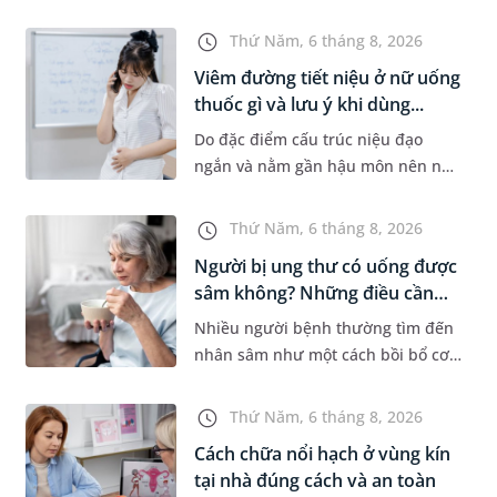
bệnh lý về đường tiêu hoá khác.
Dựa theo nguyên nhân cụ thể, bác
Thứ Năm, 6 tháng 8, 2026
sĩ sẽ cân nhắc chỉ định p...
Viêm đường tiết niệu ở nữ uống
thuốc gì và lưu ý khi dùng...
Do đặc điểm cấu trúc niệu đạo
ngắn và nằm gần hậu môn nên nữ
giới thường dễ bị viêm đường tiết
niệu hơn nam giới. Tùy theo
Thứ Năm, 6 tháng 8, 2026
nguyên nhân, mức độ nhiễm trùng
Người bị ung thư có uống được
và...
sâm không? Những điều cần
b...
Nhiều người bệnh thường tìm đến
nhân sâm như một cách bồi bổ cơ
thể trong quá trình điều trị ung
thư. Tuy nhiên, câu hỏi người bị
Thứ Năm, 6 tháng 8, 2026
ung thư có uống được sâm kh...
Cách chữa nổi hạch ở vùng kín
tại nhà đúng cách và an toàn