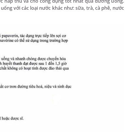
c hấp thu và cho công dụng tốt nhất qua đường uống.
ống với các loại nước khác như: sữa, trà, cà phê, nước