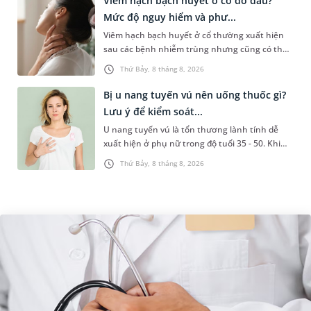
Viêm hạch bạch huyết ở cổ do đâu?
Mức độ nguy hiểm và phư...
Viêm hạch bạch huyết ở cổ thường xuất hiện
sau các bệnh nhiễm trùng nhưng cũng có thể
liên quan đến lao hạch hoặc ung thư. Để tìm
Thứ Bảy, 8 tháng 8, 2026
hiểu nguyên nhân gây viêm,...
Bị u nang tuyến vú nên uống thuốc gì?
Lưu ý để kiểm soát...
U nang tuyến vú là tổn thương lành tính dễ
xuất hiện ở phụ nữ trong độ tuổi 35 - 50. Khi
được chẩn đoán mắc bệnh, nhiều người
Thứ Bảy, 8 tháng 8, 2026
thường băn khoăn u nang tuyến v...