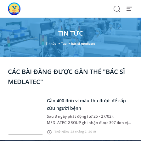
Search
Open
Menu
TIN TỨC
Tin tức
Tag
bác sĩ medlatec
CÁC BÀI ĐĂNG ĐƯỢC GẮN THẺ "BÁC SĨ
MEDLATEC"
Gần 400 đơn vị máu thu được để cấp
cứu người bệnh
Sau 3 ngày phát động (từ 25 - 27/02),
MEDLATEC GROUP ghi nhận được 397 đơn vị
máu. Toàn bộ các đơn vị máu này được Viện
Thứ Năm, 28 tháng 2, 2019
Huyết học và Truyền máu Trung ương thu gom