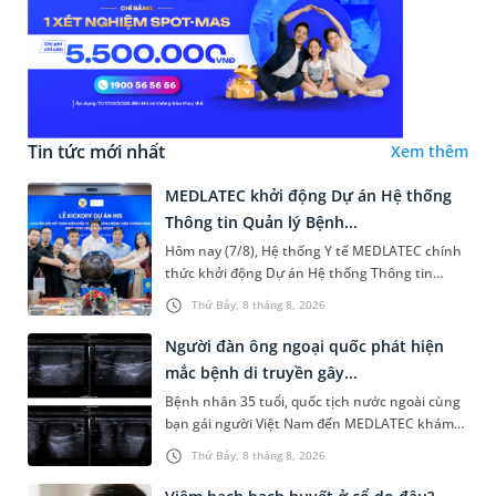
Tin tức mới nhất
Xem thêm
MEDLATEC khởi động Dự án Hệ thống
Thông tin Quản lý Bệnh...
Hôm nay (7/8), Hệ thống Y tế MEDLATEC chính
thức khởi động Dự án Hệ thống Thông tin
Quản lý Bệnh viện (HIS - Hospital Information
Thứ Bảy, 8 tháng 8, 2026
System) giai đoạn mới. Dự á...
Người đàn ông ngoại quốc phát hiện
mắc bệnh di truyền gây...
Bệnh nhân 35 tuổi, quốc tịch nước ngoài cùng
bạn gái người Việt Nam đến MEDLATEC khám
sức khỏe tiền hôn nhân. Qua thăm khám và
Thứ Bảy, 8 tháng 8, 2026
làm các xét nghiệm chuyên sâu,...