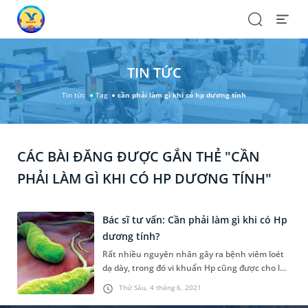
Search
Open
Menu
TIN TỨC
Tin tức
Tag
cần phải làm gì khi có hp dương tính
CÁC BÀI ĐĂNG ĐƯỢC GẮN THẺ "CẦN
PHẢI LÀM GÌ KHI CÓ HP DƯƠNG TÍNH"
Bác sĩ tư vấn: Cần phải làm gì khi có Hp
dương tính?
Rất nhiều nguyên nhân gây ra bệnh viêm loét
dạ dày, trong đó vi khuẩn Hp cũng được cho là
một nguyên nhân phổ biến. Rất nhiều người do
Thứ Sáu, 4 tháng 6, 2021
chưa hiểu biết rõ về khuẩn Hp nên thường rất