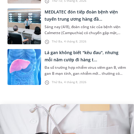
Thứ Tư, 5 tháng 8, 2026
ảnh hưởng đến khả năn...
MEDLATEC đón tiếp đoàn bệnh viện
tuyến trung ương hàng đầ...
Sáng nay (4/8), đoàn công tác của bệnh viện
Calmette (Campuchia) có chuyến gặp mặt,
tham quan và làm việc tại Hệ thống Y tế
Thứ Ba, 4 tháng 8, 2026
MEDLATEC. Chuyến thăm quan góp ph...
Lá gan không biết "kêu đau", nhưng
mỗi năm cướp đi hàng t...
Đa số trường hợp nhiễm virus viêm gan B, viêm
gan B mạn tính, gan nhiễm mỡ... thường có
dấu hiệu mờ nhạt, hoặc không có dấu hiệu.
Thứ Ba, 4 tháng 8, 2026
Đây có thể là con đường dẫn...