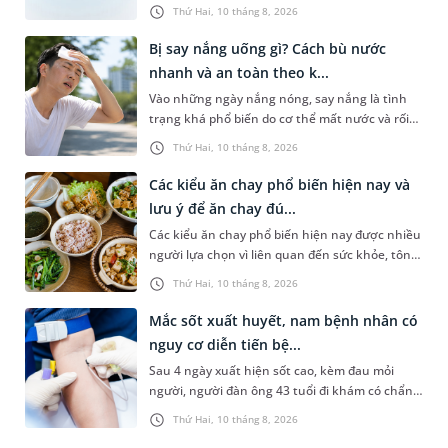
nóng bức. Tuy nhiên, không ít trường hợp lại
Thứ Hai, 10 tháng 8, 2026
gặp tình trạng khô mũ...
Bị say nắng uống gì? Cách bù nước
nhanh và an toàn theo k...
Vào những ngày nắng nóng, say nắng là tình
trạng khá phổ biến do cơ thể mất nước và rối
loạn điều hòa thân nhiệt, thường gặp ở người
Thứ Hai, 10 tháng 8, 2026
hoạt động ngoài trời. Nh...
Các kiểu ăn chay phổ biến hiện nay và
lưu ý để ăn chay đú...
Các kiểu ăn chay phổ biến hiện nay được nhiều
người lựa chọn vì liên quan đến sức khỏe, tôn
giáo hoặc lối sống lành mạnh. Tuy nhiên,
Thứ Hai, 10 tháng 8, 2026
không phải ai cũng hiểu...
Mắc sốt xuất huyết, nam bệnh nhân có
nguy cơ diễn tiến bệ...
Sau 4 ngày xuất hiện sốt cao, kèm đau mỏi
người, người đàn ông 43 tuổi đi khám có chẩn
đoán sốt xuất huyết Dengue và phải nhập viện
Thứ Hai, 10 tháng 8, 2026
điều trị ngay để tránh bi...