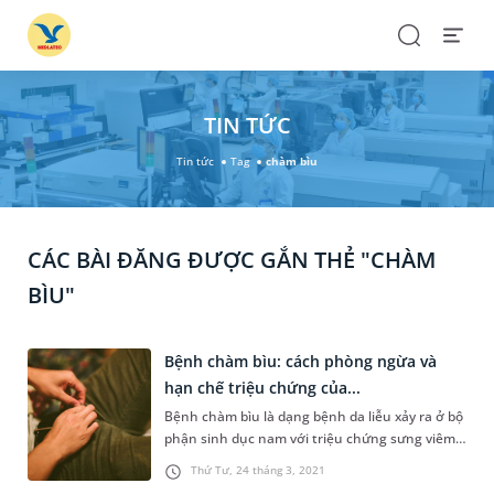
Search
Open
Menu
TIN TỨC
Tin tức
Tag
chàm bìu
CÁC BÀI ĐĂNG ĐƯỢC GẮN THẺ "CHÀM
BÌU"
Bệnh chàm bìu: cách phòng ngừa và
hạn chế triệu chứng của...
Bệnh chàm bìu là dạng bệnh da liễu xảy ra ở bộ
phận sinh dục nam với triệu chứng sưng viêm,
bỏng vảy, cảm giác ngứa ngáy, khó chịu điển
Thứ Tư, 24 tháng 3, 2021
hình. Điều này khiến nam giới mất tự tin trong