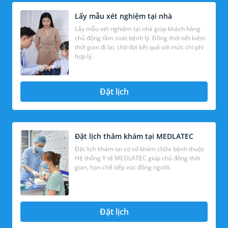
Lấy mẫu xét nghiệm tại nhà
Lấy mẫu xét nghiệm tại nhà giúp khách hàng
chủ động tầm soát bệnh lý. Đồng thời tiết kiệm
thời gian đi lại, chờ đợi kết quả với mức chi phí
hợp lý.
Đặt lịch
Đặt lịch thăm khám tại MEDLATEC
Đặt lịch khám tại cơ sở khám chữa bệnh thuộc
Hệ thống Y tế MEDLATEC giúp chủ động thời
gian, hạn chế tiếp xúc đông người.
Đặt lịch