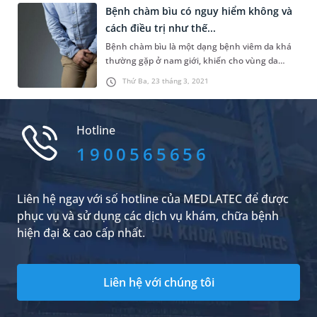
giao tiếp, sinh hoạt hàng ngày, đặc biệt đời
Bệnh chàm bìu có nguy hiểm không và
sống tình dục cũng bị ảnh hưởng do triệu
cách điều trị như thế...
chứng bệnh giống với các bện...
Bệnh chàm bìu là một dạng bệnh viêm da khá
thường gặp ở nam giới, khiến cho vùng da
nhạy cảm này trở nên đỏ, bong vảy, dày hơn, dễ
Thứ Ba, 23 tháng 3, 2021
bị kích ứng hơn. Triệu chứng bệnh chàm bìu có
thể được cải thiện khi điều trị nhưng dễ dàng
tái phát, khó điều trị dứt điểm. Vậy bệnh chàm
Hotline
bìu có nguy hiểm không? Nếu...
1900565656
Liên hệ ngay với số hotline của MEDLATEC để được
phục vụ và sử dụng các dịch vụ khám, chữa bệnh
hiện đại & cao cấp nhất.
Liên hệ với chúng tôi