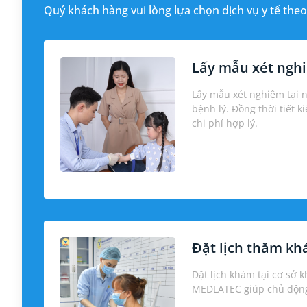
Quý khách hàng vui lòng lựa chọn dịch vụ y tế theo
Lấy mẫu xét nghi
Lấy mẫu xét nghiệm tại 
bệnh lý. Đồng thời tiết k
chi phí hợp lý.
Đặt lịch thăm k
Đặt lịch khám tại cơ sở 
MEDLATEC giúp chủ động 