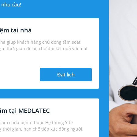
 nhu cầu!
ệm tại nhà
nhà giúp khách hàng chủ động tầm soát
iệm thời gian đi lại, chờ đợi kết quả với mức
Đặt lịch
hám tại MEDLATEC
khám chữa bệnh thuộc Hệ thống Y tế
thời gian, hạn chế tiếp xúc đông người.