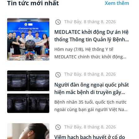
Tin tức mới nhất
Xem thêm
Thứ Bảy, 8 tháng 8, 2026
MEDLATEC khởi động Dự án Hệ
thống Thông tin Quản lý Bệnh...
Hôm nay (7/8), Hệ thống Y tế
MEDLATEC chính thức khởi động
Dự án Hệ thống Thông tin Quản lý
Bệnh viện (HIS - Hospital
Thứ Bảy, 8 tháng 8, 2026
Information System) giai đoạn mới.
Người đàn ông ngoại quốc phát
Dự á...
hiện mắc bệnh di truyền gây...
Bệnh nhân 35 tuổi, quốc tịch nước
ngoài cùng bạn gái người Việt Nam
đến MEDLATEC khám sức khỏe tiền
hôn nhân. Qua thăm khám và làm
Thứ Bảy, 8 tháng 8, 2026
các xét nghiệm chuyên sâu,...
Viêm hạch bạch huyết ở cổ do