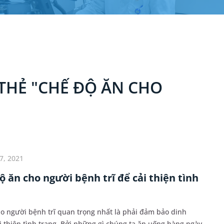
THẺ "CHẾ ĐỘ ĂN CHO
7, 2021
 ăn cho người bệnh trĩ để cải thiện tình
o người bệnh trĩ quan trọng nhất là phải đảm bảo dinh
 thiện tình trạng. Bởi những gì chúng ta ăn uống hàng ngày