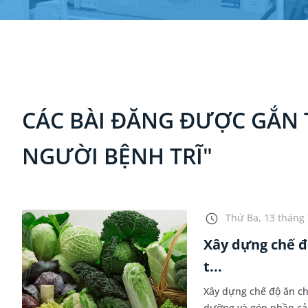
CÁC BÀI ĐĂNG ĐƯỢC GẮN 
NGƯỜI BỆNH TRĨ"
Thứ Ba, 13 tháng 
Xây dựng chế độ
t...
Xây dựng chế độ ăn ch
dưỡng và góp phần cải