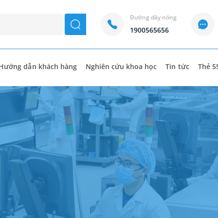
Đường dây nóng
seach
1900565656
Hướng dẫn khách hàng
Nghiên cứu khoa học
Tin tức
Thẻ 5