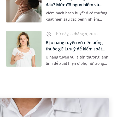
đâu? Mức độ nguy hiểm và
phư...
Viêm hạch bạch huyết ở cổ thường
xuất hiện sau các bệnh nhiễm
trùng nhưng cũng có thể liên quan
đến lao hạch hoặc ung thư. Để tìm
Thứ Bảy, 8 tháng 8, 2026
hiểu nguyên nhân gây viêm,...
Bị u nang tuyến vú nên uống
thuốc gì? Lưu ý để kiểm soát...
U nang tuyến vú là tổn thương lành
tính dễ xuất hiện ở phụ nữ trong
độ tuổi 35 - 50. Khi được chẩn đoán
mắc bệnh, nhiều người thường
băn khoăn u nang tuyến v...