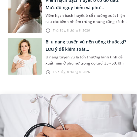
Viêm hạch bạch huyết ở cổ do đâu?
Mức độ nguy hiểm và phư...
Viêm hạch bạch huyết ở cổ thường xuất hiện
sau các bệnh nhiễm trùng nhưng cũng có thể
liên quan đến lao hạch hoặc ung thư. Để tìm
Thứ Bảy, 8 tháng 8, 2026
hiểu nguyên nhân gây viêm,...
Bị u nang tuyến vú nên uống thuốc gì?
Lưu ý để kiểm soát...
U nang tuyến vú là tổn thương lành tính dễ
xuất hiện ở phụ nữ trong độ tuổi 35 - 50. Khi
được chẩn đoán mắc bệnh, nhiều người
Thứ Bảy, 8 tháng 8, 2026
thường băn khoăn u nang tuyến v...