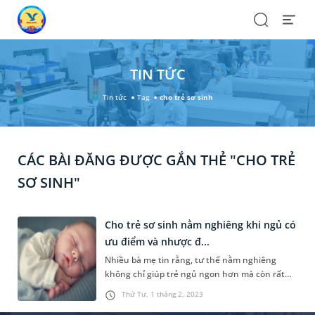
Search
Open
Menu
TIN TỨC
Tin tức
Tag
cho trẻ sơ sinh
CÁC BÀI ĐĂNG ĐƯỢC GẮN THẺ "CHO TRẺ
SƠ SINH"
Cho trẻ sơ sinh nằm nghiêng khi ngủ có
ưu điểm và nhược đ...
Nhiều bà mẹ tin rằng, tư thế nằm nghiêng
không chỉ giúp trẻ ngủ ngon hơn mà còn rất
tốt cho sức khỏe. Vậy quan điểm này có chính
Thứ Tư, 1 tháng 2, 2023
xác không? Cho trẻ sơ sinh nằm nghiêng có