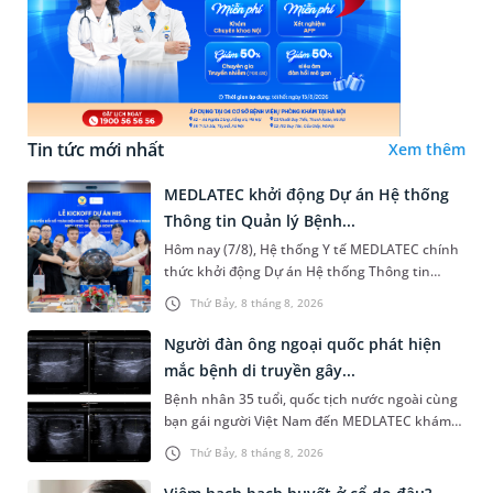
Tin tức mới nhất
Xem thêm
MEDLATEC khởi động Dự án Hệ thống
Thông tin Quản lý Bệnh...
Hôm nay (7/8), Hệ thống Y tế MEDLATEC chính
thức khởi động Dự án Hệ thống Thông tin
Quản lý Bệnh viện (HIS - Hospital Information
Thứ Bảy, 8 tháng 8, 2026
System) giai đoạn mới. Dự á...
Người đàn ông ngoại quốc phát hiện
mắc bệnh di truyền gây...
Bệnh nhân 35 tuổi, quốc tịch nước ngoài cùng
bạn gái người Việt Nam đến MEDLATEC khám
sức khỏe tiền hôn nhân. Qua thăm khám và
Thứ Bảy, 8 tháng 8, 2026
làm các xét nghiệm chuyên sâu,...