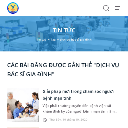
Search
Open
Menu
TIN TỨC
Tin tức
Tag
dịch vụ bác sĩ gia đình
CÁC BÀI ĐĂNG ĐƯỢC GẮN THẺ "DỊCH VỤ
BÁC SĨ GIA ĐÌNH"
Giải pháp mới trong chăm sóc người
bệnh mạn tính
Việc phải thường xuyên đến bệnh viện tái
khám định kỳ của người bệnh mạn tính làm
ảnh hưởng không nhỏ đến chất lượng cuộc
Thứ Bảy, 10 tháng 10, 2020
sống cũng như tinh thần của người bệnh.