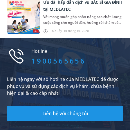
Khám bác sĩ gia đình là giải pháp giúp người
Ưu đãi hấp dẫn dịch vụ BÁC SĨ GIA ĐÌNH
bệnh mạn tính sống chung với bệnh một cách
tại MEDLATEC
hài hòa, thoải mái hơn rất nhiều.
Với mong muốn góp phần nâng cao chất lượng
cuộc sống cho người dân, hướng tới chăm sóc
sức khỏe toàn diện cho mọi gia đình, từ nay tới
Thứ Bảy, 10 tháng 10, 2020
hết 31/12/2020, Bệnh viện MEDLATEC giảm tới
20% phí dịch vụ bác sĩ gia đình, áp dụng cho tất
cả khách hàng đăng ký tại nội thành Hà Nội.
Hotline
1900565656
Liên hệ ngay với số hotline của MEDLATEC để được
phục vụ và sử dụng các dịch vụ khám, chữa bệnh
hiện đại & cao cấp nhất.
Liên hệ với chúng tôi