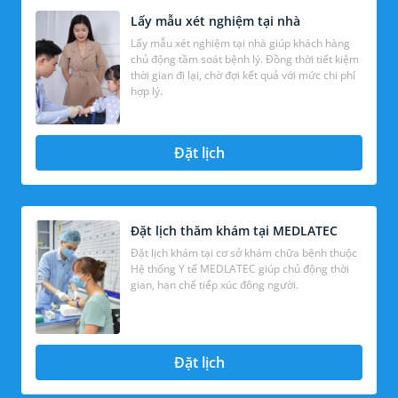
Lấy mẫu xét nghiệm tại nhà
Lấy mẫu xét nghiệm tại nhà giúp khách hàng
chủ động tầm soát bệnh lý. Đồng thời tiết kiệm
thời gian đi lại, chờ đợi kết quả với mức chi phí
hợp lý.
Đặt lịch
Đặt lịch thăm khám tại MEDLATEC
Đặt lịch khám tại cơ sở khám chữa bệnh thuộc
Hệ thống Y tế MEDLATEC giúp chủ động thời
gian, hạn chế tiếp xúc đông người.
Đặt lịch