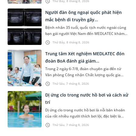
Thứ Bảy, 8 tháng 8, 2026
System) giai đoạn mới. Dự á...
Người đàn ông ngoại quốc phát hiện
mắc bệnh di truyền gây...
Bệnh nhân 35 tuổi, quốc tịch nước ngoài cùng
bạn gái người Việt Nam đến MEDLATEC khám
sức khỏe tiền hôn nhân. Qua thăm khám và
Thứ Bảy, 8 tháng 8, 2026
làm các xét nghiệm chuyên sâu,...
Trung tâm Xét nghiệm MEDLATEC đón
đoàn BoA đánh giá giám...
Trong 2 ngày 6-7/8, đoàn chuyên gia đến từ
Văn phòng Công nhận Chất lượng quốc gia
(BoA) đã ghi nhận và đánh giá cao nỗ lực duy trì
Thứ Sáu, 7 tháng 8, 2026
hệ thống quản lý chất lượ...
Dị ứng clo trong nước hồ bơi và cách xử
trí
Dị ứng clo trong nước hồ bơi là nỗi băn khoăn
của rất nhiều người thích bơi lội, đặc biệt là
những trường hợp thường xuyên bơi ở những
Thứ Sáu, 7 tháng 8, 2026
hồ bơi nhân tạo. Bài v...