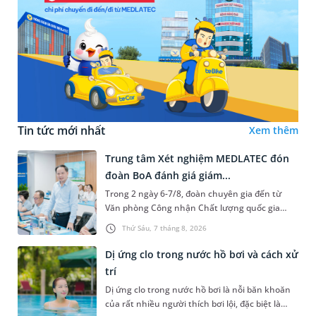
Tin tức mới nhất
Xem thêm
Trung tâm Xét nghiệm MEDLATEC đón
đoàn BoA đánh giá giám...
Trong 2 ngày 6-7/8, đoàn chuyên gia đến từ
Văn phòng Công nhận Chất lượng quốc gia
(BoA) đã ghi nhận và đánh giá cao nỗ lực duy trì
Thứ Sáu, 7 tháng 8, 2026
hệ thống quản lý chất lượ...
Dị ứng clo trong nước hồ bơi và cách xử
trí
Dị ứng clo trong nước hồ bơi là nỗi băn khoăn
của rất nhiều người thích bơi lội, đặc biệt là