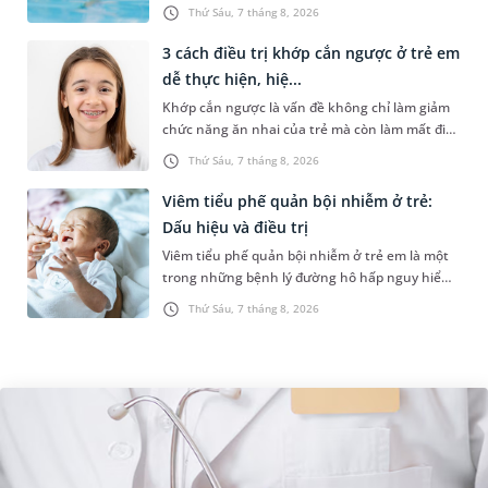
những trường hợp thường xuyên bơi ở những
Thứ Sáu, 7 tháng 8, 2026
hồ bơi nhân tạo. Bài v...
3 cách điều trị khớp cắn ngược ở trẻ em
dễ thực hiện, hiệ...
Khớp cắn ngược là vấn đề không chỉ làm giảm
chức năng ăn nhai của trẻ mà còn làm mất đi
sự cân đối của khuôn mặt. Do đó, cần khắc
Thứ Sáu, 7 tháng 8, 2026
phục sớm tình trạng này để...
Viêm tiểu phế quản bội nhiễm ở trẻ:
Dấu hiệu và điều trị
Viêm tiểu phế quản bội nhiễm ở trẻ em là một
trong những bệnh lý đường hô hấp nguy hiểm,
thường bùng phát vào thời điểm giao mùa. Khi
Thứ Sáu, 7 tháng 8, 2026
những tổn thương ban đầ...