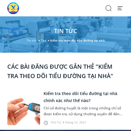
Search
Open
Menu
TIN TỨC
Tin tức
Tag
kiểm tra theo dõi tiểu đường tại nhà
CÁC BÀI ĐĂNG ĐƯỢC GẮN THẺ "KIỂM
TRA THEO DÕI TIỂU ĐƯỜNG TẠI NHÀ"
Kiểm tra theo dõi tiểu đường tại nhà
chính xác như thế nào?
Chỉ số đường huyết là một trong những chỉ số
được kiểm tra, sử dụng thường xuyên để đánh
giá tình trạng sức khỏe cũng như kịp thời phát
Thứ Tư, 8 tháng 12, 2021
hiện các biến chứng nguy hiểm. Vậy những ai