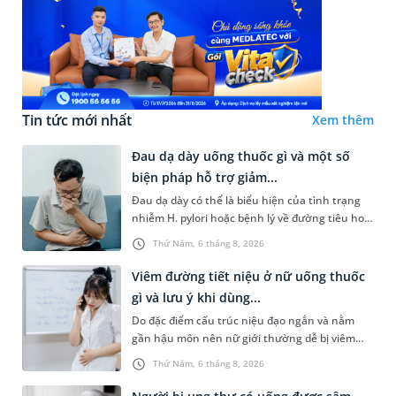
Tin tức mới nhất
Xem thêm
Đau dạ dày uống thuốc gì và một số
biện pháp hỗ trợ giảm...
Đau dạ dày có thể là biểu hiện của tình trạng
nhiễm H. pylori hoặc bệnh lý về đường tiêu hoá
khác. Dựa theo nguyên nhân cụ thể, bác sĩ sẽ
Thứ Năm, 6 tháng 8, 2026
cân nhắc chỉ định p...
Viêm đường tiết niệu ở nữ uống thuốc
gì và lưu ý khi dùng...
Do đặc điểm cấu trúc niệu đạo ngắn và nằm
gần hậu môn nên nữ giới thường dễ bị viêm
đường tiết niệu hơn nam giới. Tùy theo nguyên
Thứ Năm, 6 tháng 8, 2026
nhân, mức độ nhiễm trùng và...