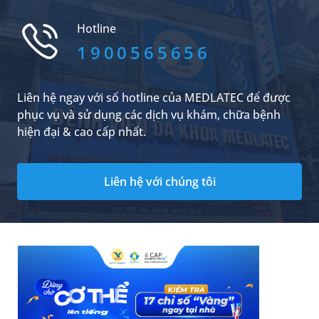
giảm nguy cơ gặp biến chứng. Trong quá trình
điều trị, bác sĩ cũng chỉ ra một số nguyên nhân
Hotline
gây ra bệnh trĩ thườ...
1900565656
Liên hệ ngay với số hotline của MEDLATEC để được
phục vụ và sử dụng các dịch vụ khám, chữa bệnh
hiện đại & cao cấp nhất.
Liên hệ với chúng tôi