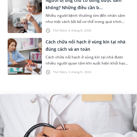
Người bị ung thư có uống được sâm
không? Những điều cần b...
Nhiều người bệnh thường tìm đến nhân sâm
như một cách bồi bổ cơ thể trong quá trình
điều trị ung thư. Tuy nhiên, câu hỏi người bị
Thứ Năm, 6 tháng 8, 2026
ung thư có uống được sâm kh...
Cách chữa nổi hạch ở vùng kín tại nhà
đúng cách và an toàn
Cách chữa nổi hạch ở vùng kín tại nhà được
nhiều người quan tâm khi xuất hiện khối hạch
nhỏ ở vùng bẹn hoặc cơ quan sinh dục. Nếu
Thứ Năm, 6 tháng 8, 2026
hạch mới xuất hiện, kích th...