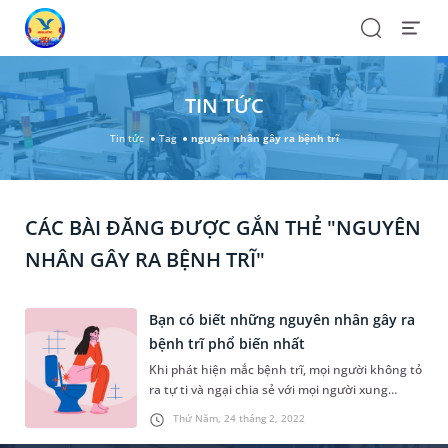
Search
Open
Menu
TIN TỨC
Tin tức
Tag
nguyên nhân gây ra bệnh trĩ
CÁC BÀI ĐĂNG ĐƯỢC GẮN THẺ "NGUYÊN
NHÂN GÂY RA BỆNH TRĨ"
Bạn có biết những nguyên nhân gây ra
bệnh trĩ phổ biến nhất
Khi phát hiện mắc bệnh trĩ, mọi người không tỏ
ra tự ti và ngại chia sẻ với mọi người xung
quanh. Thực tế, chúng ta nên thoải mái chia sẻ
Thứ Năm, 24 tháng 2, 2022
về tình trạng bệnh để được điều trị kịp thời,