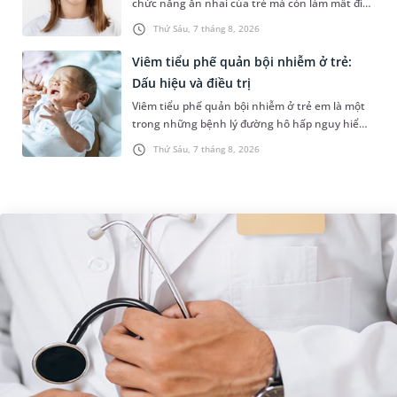
chức năng ăn nhai của trẻ mà còn làm mất đi
sự cân đối của khuôn mặt. Do đó, cần khắc
Thứ Sáu, 7 tháng 8, 2026
phục sớm tình trạng này để...
Viêm tiểu phế quản bội nhiễm ở trẻ:
Dấu hiệu và điều trị
Viêm tiểu phế quản bội nhiễm ở trẻ em là một
trong những bệnh lý đường hô hấp nguy hiểm,
thường bùng phát vào thời điểm giao mùa. Khi
Thứ Sáu, 7 tháng 8, 2026
những tổn thương ban đầ...