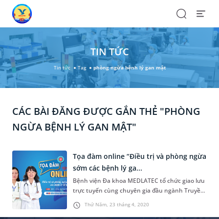
Search
Open
Menu
TIN TỨC
Tin tức
Tag
phòng ngừa bệnh lý gan mật
CÁC BÀI ĐĂNG ĐƯỢC GẮN THẺ "PHÒNG
NGỪA BỆNH LÝ GAN MẬT"
Tọa đàm online “Điều trị và phòng ngừa
sớm các bệnh lý ga...
Bệnh viện Đa khoa MEDLATEC tổ chức giao lưu
trực tuyến cùng chuyên gia đầu ngành Truyền
nhiễm Việt Nam và Giám đốc Trung tâm Xét
Thứ Năm, 23 tháng 4, 2020
nghiệm, Bệnh viện Đa khoa MEDLATEC.