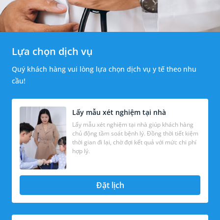
Lựa chọn dịch vụ
Quý khách hàng vui lòng lựa chọn dịch vụ y tế theo nhu
cầu!
Lấy mẫu xét nghiệm tại nhà
Lấy mẫu xét nghiệm tại nhà giúp khách hàng
chủ động tầm soát bệnh lý. Đồng thời tiết kiệm
thời gian đi lại, chờ đợi kết quả với mức chi phí
hợp lý.
Đặt lịch