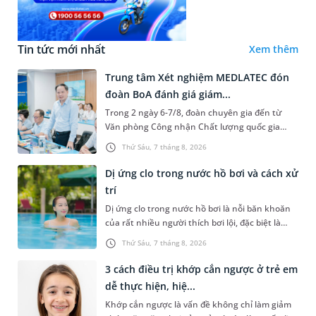
Tin tức mới nhất
Xem thêm
Trung tâm Xét nghiệm MEDLATEC đón
đoàn BoA đánh giá giám...
Trong 2 ngày 6-7/8, đoàn chuyên gia đến từ
Văn phòng Công nhận Chất lượng quốc gia
(BoA) đã ghi nhận và đánh giá cao nỗ lực duy trì
Thứ Sáu, 7 tháng 8, 2026
hệ thống quản lý chất lượ...
Dị ứng clo trong nước hồ bơi và cách xử
trí
Dị ứng clo trong nước hồ bơi là nỗi băn khoăn
của rất nhiều người thích bơi lội, đặc biệt là
những trường hợp thường xuyên bơi ở những
Thứ Sáu, 7 tháng 8, 2026
hồ bơi nhân tạo. Bài v...
3 cách điều trị khớp cắn ngược ở trẻ em
dễ thực hiện, hiệ...
Khớp cắn ngược là vấn đề không chỉ làm giảm