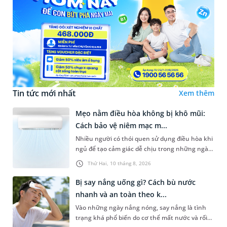
Tin tức mới nhất
Xem thêm
Mẹo nằm điều hòa không bị khô mũi:
Cách bảo vệ niêm mạc m...
Nhiều người có thói quen sử dụng điều hòa khi
ngủ để tạo cảm giác dễ chịu trong những ngày
nóng bức. Tuy nhiên, không ít trường hợp lại
Thứ Hai, 10 tháng 8, 2026
gặp tình trạng khô mũ...
Bị say nắng uống gì? Cách bù nước
nhanh và an toàn theo k...
Vào những ngày nắng nóng, say nắng là tình
trạng khá phổ biến do cơ thể mất nước và rối