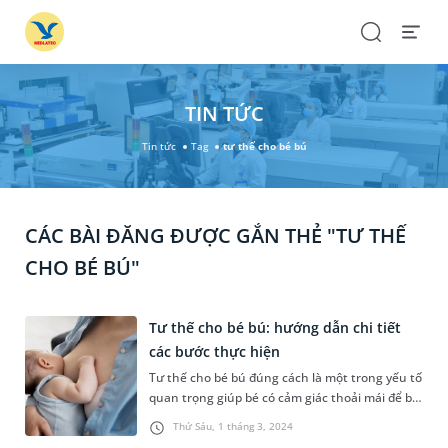
Search
Open
Menu
TIN TỨC
Tin tức
Tag
tư thế cho bé bú
CÁC BÀI ĐĂNG ĐƯỢC GẮN THẺ "TƯ THẾ
CHO BÉ BÚ"
Tư thế cho bé bú: hướng dẫn chi tiết
các bước thực hiện
Tư thế cho bé bú đúng cách là một trong yếu tố
quan trọng giúp bé có cảm giác thoải mái để bú
mẹ dễ dàng, không bị sặc và hạn chế đầy hơi
Thứ Sáu, 1 tháng 3, 2024
gây nôn trớ sau khi bú. Dưới đây, MEDLATEC sẽ