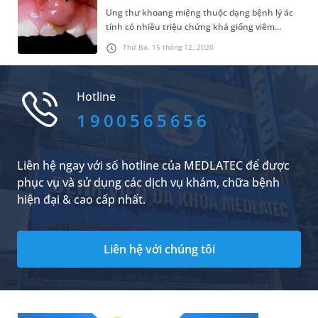
Ung thư khoang miệng thuộc dạng bệnh lý ác
tính có nhiều triệu chứng khá giống viêm
nhiễm ở miệng nên nhiều người nhầm lẫn,
Thứ Ba, 15 tháng 12, 2020
phát hiện khi bệnh đã ở giai đoạn muộn. Đây
cũng chính là lý do khiến việc điều trị khó đạt
được hiệu quả như mong muốn.
Hotline
1900565656
Liên hệ ngay với số hotline của MEDLATEC để được
phục vụ và sử dụng các dịch vụ khám, chữa bệnh
hiện đại & cao cấp nhất.
Liên hệ với chúng tôi