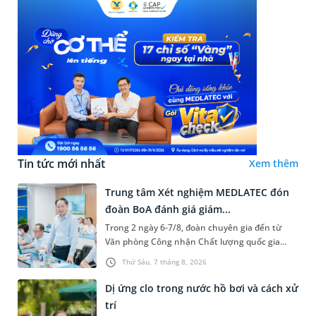
Tin tức mới nhất
Xem thêm
Trung tâm Xét nghiệm MEDLATEC đón
đoàn BoA đánh giá giám...
Trong 2 ngày 6-7/8, đoàn chuyên gia đến từ
Văn phòng Công nhận Chất lượng quốc gia
(BoA) đã ghi nhận và đánh giá cao nỗ lực duy trì
Thứ Sáu, 7 tháng 8, 2026
hệ thống quản lý chất lượ...
Dị ứng clo trong nước hồ bơi và cách xử
trí