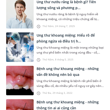
người bệnh và một số phương pháp phòng
Ung thư nướu răng là bệnh gì? Tiên
ngừa hiệu quả loại bệnh ung thư này.
lượng sống và phương p...
Ung thư nướu răng là bệnh lý nguy hiểm về
khoang miệng, có những triệu chứng dễ bị
nhầm lẫn với các vấn đề răng miệng thông
Thứ Năm, 24 tháng 7, 2025
thường khác. Nếu không kịp thời phát hiện và
điều trị, tiên lượng sống của người bệnh có
Ung thư khoang miệng: Hiểu rõ để
nguy cơ bị giảm.
phòng ngừa và điều trị h...
Ung thư khoang miệng là một trong những loại
ung thư phổ biến nhất trong vùng đầu - cổ,
ảnh hưởng nghiêm trọng đến sức khỏe và chất
Thứ Năm, 8 tháng 5, 2025
lượng cuộc sống của người bệnh. Việc phát
hiện sớm và điều trị kịp thời có thể giúp cải
Bệnh ung thư khoang miệng - những
thiện đáng kể tiên lượng sống. Bài viết dưới đây
vấn đề không nên bỏ qua
sẽ cung cấp cái nhìn tổng qu...
Ung thư khoang miệng là bệnh rất phổ biến ở
vùng đầu cổ, do nhiều yếu tố nguy cơ gây nên.
Phát hiện để điều trị bệnh càng sớm thì tiên
Thứ Ba, 29 tháng 3, 2022
lượng càng tốt; ngược lại, khi bệnh đã đến giai
đoạn muộn mới được điều trị thì thời gian sống
Bệnh ung thư khoang miệng - những
của người bệnh sẽ không được nhiều.
thông tin ai ai cũng cần