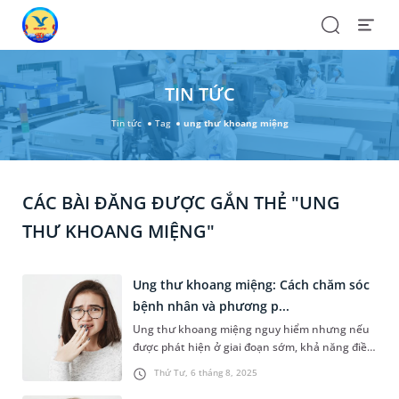
Search
Open
Menu
TIN TỨC
Tin tức
Tag
ung thư khoang miệng
CÁC BÀI ĐĂNG ĐƯỢC GẮN THẺ "UNG
THƯ KHOANG MIỆNG"
Ung thư khoang miệng: Cách chăm sóc
bệnh nhân và phương p...
Ung thư khoang miệng nguy hiểm nhưng nếu
được phát hiện ở giai đoạn sớm, khả năng điều
trị hiệu quả và kiểm soát bệnh là rất cao. Dưới
Thứ Tư, 6 tháng 8, 2025
đây là những hướng dẫn về cách chăm sóc