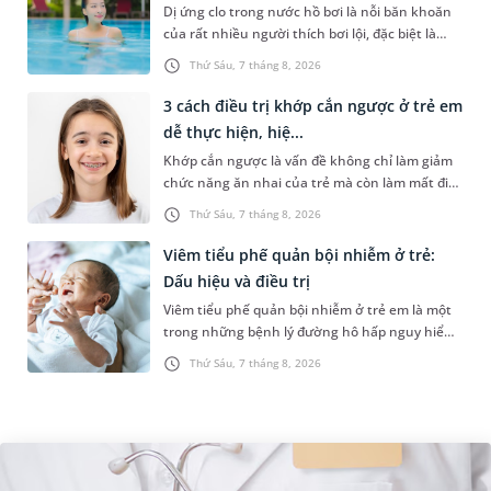
Dị ứng clo trong nước hồ bơi là nỗi băn khoăn
của rất nhiều người thích bơi lội, đặc biệt là
những trường hợp thường xuyên bơi ở những
Thứ Sáu, 7 tháng 8, 2026
hồ bơi nhân tạo. Bài v...
3 cách điều trị khớp cắn ngược ở trẻ em
dễ thực hiện, hiệ...
Khớp cắn ngược là vấn đề không chỉ làm giảm
chức năng ăn nhai của trẻ mà còn làm mất đi
sự cân đối của khuôn mặt. Do đó, cần khắc
Thứ Sáu, 7 tháng 8, 2026
phục sớm tình trạng này để...
Viêm tiểu phế quản bội nhiễm ở trẻ:
Dấu hiệu và điều trị
Viêm tiểu phế quản bội nhiễm ở trẻ em là một
trong những bệnh lý đường hô hấp nguy hiểm,
thường bùng phát vào thời điểm giao mùa. Khi
Thứ Sáu, 7 tháng 8, 2026
những tổn thương ban đầ...