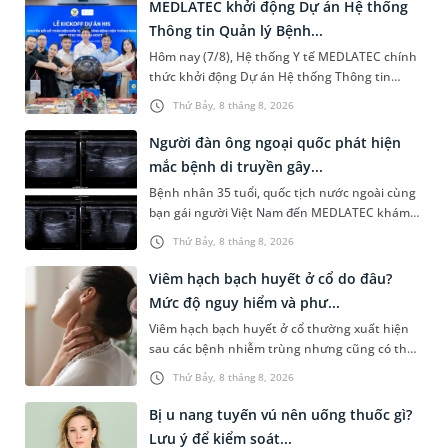
MEDLATEC khởi động Dự án Hệ thống
Thông tin Quản lý Bệnh...
Hôm nay (7/8), Hệ thống Y tế MEDLATEC chính
thức khởi động Dự án Hệ thống Thông tin
Quản lý Bệnh viện (HIS - Hospital Information
Thứ Bảy, 8 tháng 8, 2026
System) giai đoạn mới. Dự á...
Người đàn ông ngoại quốc phát hiện
mắc bệnh di truyền gây...
Bệnh nhân 35 tuổi, quốc tịch nước ngoài cùng
bạn gái người Việt Nam đến MEDLATEC khám
sức khỏe tiền hôn nhân. Qua thăm khám và
Thứ Bảy, 8 tháng 8, 2026
làm các xét nghiệm chuyên sâu,...
Viêm hạch bạch huyết ở cổ do đâu?
Mức độ nguy hiểm và phư...
Viêm hạch bạch huyết ở cổ thường xuất hiện
sau các bệnh nhiễm trùng nhưng cũng có thể
liên quan đến lao hạch hoặc ung thư. Để tìm
Thứ Bảy, 8 tháng 8, 2026
hiểu nguyên nhân gây viêm,...
Bị u nang tuyến vú nên uống thuốc gì?
Lưu ý để kiểm soát...