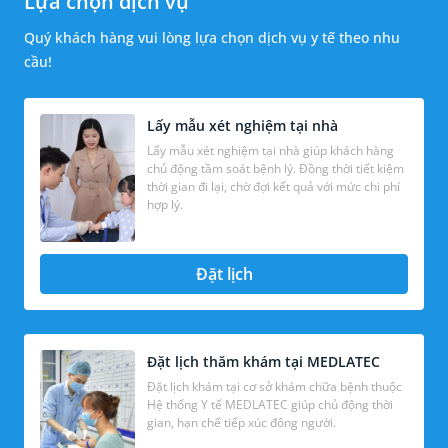
Lựa chọn dịch vụ
Quý khách hàng vui lòng lựa chọn dịch vụ y tế theo nhu
cầu!
Lấy mẫu xét nghiệm tại nhà
Lấy mẫu xét nghiệm tại nhà giúp khách hàng
chủ động tầm soát bệnh lý. Đồng thời tiết kiệm
thời gian đi lại, chờ đợi kết quả với mức chi phí
hợp lý.
Đặt lịch
Đặt lịch thăm khám tại MEDLATEC
Đặt lịch khám tại cơ sở khám chữa bệnh thuộc
Hệ thống Y tế MEDLATEC giúp chủ động thời
gian, hạn chế tiếp xúc đông người.