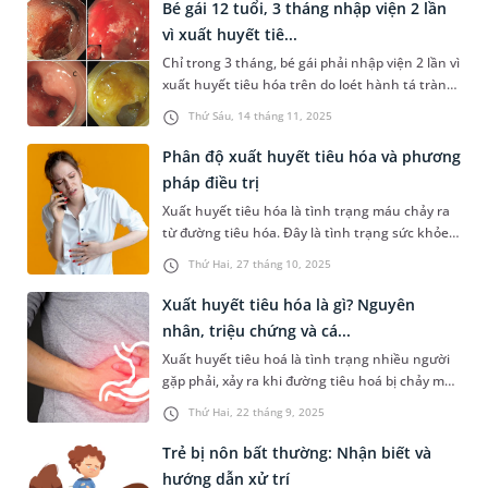
tác giữa dược chất và môi trường sinh lý dạ dày,
Bé gái 12 tuổi, 3 tháng nhập viện 2 lần
cùng với hướng dẫn cụ thể trên tờ hướng dẫn
vì xuất huyết tiê...
sử dụng của từng thu...
Chỉ trong 3 tháng, bé gái phải nhập viện 2 lần vì
xuất huyết tiêu hóa trên do loét hành tá tràng.
Nguyên nhân được xác định liên quan đến loại
Thứ Sáu, 14 tháng 11, 2025
vi khuẩn mà khoảng 70% dân số Việt Nam đang
nhiễm.
Phân độ xuất huyết tiêu hóa và phương
pháp điều trị
Xuất huyết tiêu hóa là tình trạng máu chảy ra
từ đường tiêu hóa. Đây là tình trạng sức khỏe
nguy hiểm, cần được cấp cứu nhanh chóng để
Thứ Hai, 27 tháng 10, 2025
tránh nguy hiểm tới tính mạng bệnh nhân. Xác
định đúng phân độ xuất huyết tiêu hóa sẽ giúp
Xuất huyết tiêu hóa là gì? Nguyên
bác sĩ có căn cứ đánh giá mức độ bệnh, đưa ra
nhân, triệu chứng và cá...
hướng điều trị tối ưu. Bà...
Xuất huyết tiêu hoá là tình trạng nhiều người
gặp phải, xảy ra khi đường tiêu hoá bị chảy máu
tại các vị trí như thực quản, dạ dày, ruột non,
Thứ Hai, 22 tháng 9, 2025
hoặc đại tràng. Đây là vấn đề y tế nguy hiểm, có
thể dẫn đến biến chứng nặng nề nếu không
Trẻ bị nôn bất thường: Nhận biết và
được phát hiện sớm và xử trí kịp thời. Vậy xuất
hướng dẫn xử trí