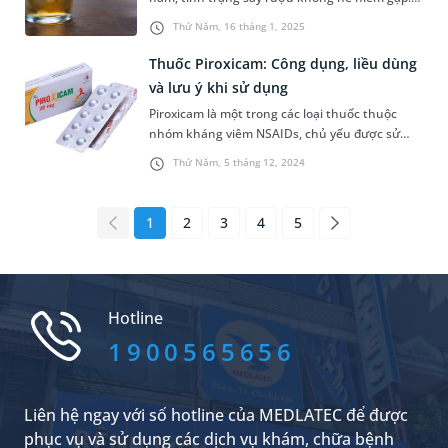
Say rượu gây ra các cảm giác khó chịu, mất tỉnh
Thứ Năm, 16 tháng 1, 2025
táo và để khắc phục, bạn hãy chuẩn bị ngay
cho mình những loại nước giải rượu đơn giản
Thuốc Piroxicam: Công dụng, liều dùng
và hiệu quả sau đây. MEDLATEC còn bật mí
và lưu ý khi sử dụng
thêm cho bạn một số mẹo hay...
Piroxicam là một trong các loại thuốc thuộc
nhóm kháng viêm NSAIDs, chủ yếu được sử
dụng để giảm đau và viêm. Để biết thêm thông
Thứ Năm, 5 tháng 12, 2024
tin về cách dùng, công dụng và các tác dụng
phụ có thể xảy ra, bạn hãy tham khảo nội dung
bài viết dưới đây.
1
2
3
4
5
Hotline
1900565656
Liên hệ ngay với số hotline của MEDLATEC để được
phục vụ và sử dụng các dịch vụ khám, chữa bệnh