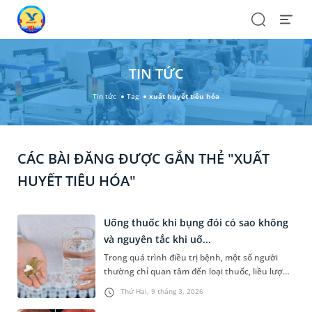
Search
Open
Menu
TIN TỨC
Tin tức
Tag
xuất huyết tiêu hóa
CÁC BÀI ĐĂNG ĐƯỢC GẮN THẺ "XUẤT
HUYẾT TIÊU HÓA"
Uống thuốc khi bụng đói có sao không
và nguyên tắc khi uố...
Trong quá trình điều trị bệnh, một số người
thường chỉ quan tâm đến loại thuốc, liều lượng
mà vô tình bỏ qua thời điểm uống. Thực tế, thời
Thứ Hai, 9 tháng 3, 2026
điểm dùng thuốc được quyết định bởi sự tương