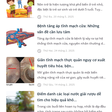
huyết tiêu hóa là...
Nôn trớ là hiện tượng khá phổ biến ở trẻ nhỏ,
đặc biệt là trẻ sơ sinh và trẻ dưới 5 tuổi. Tuy
nhiên, trẻ bị nôn bất thường lại là một câu
Thứ Ba, 20 tháng 5, 2025
chuyện khác, đây có thể là dấu hiệu tiềm ẩn
nhiều vấn đề sức khỏe nghiêm trọng mà cha
Bệnh tăng áp tĩnh mạch cửa: Những
mẹ không nên xem nhẹ. Vậy khi nào tình trạng
vấn đề cần lưu tâm
nôn ở trẻ được coi là bất th...
Tăng áp tĩnh mạch cửa là bệnh lý xảy ra tại hệ
thống tĩnh mạch cửa, nguyên nhân thường do
tổn thương trước, trong và sau gan, gây ảnh
Thứ Hai, 24 tháng 2, 2025
hưởng đến hệ thống tuần hoàn. Bài viết sau sẽ
giúp bạn hiểu hơn về nguyên nhân gây nên,
Giãn tĩnh mạch thực quản nguy cơ xuất
triệu chứng và mức độ nguy hiểm của bệnh lý
huyết tiêu hóa, bện...
này.
Vỡ/ giãn tĩnh mạch thực quản là một biến
chứng nặng nề của xơ gan, gây xuất huyết tiêu
hóa - nguyên nhân chính làm tăng tỷ lệ tử vong
Thứ Sáu, 14 tháng 2, 2025
ở bệnh nhân. Vừa qua, Bệnh viện Đa khoa
MEDLATEC tiến hành thắt búi giãn tĩnh mạch
Điểm danh các loại nước giải rượu dễ
thực quản thành công điều trị biến chứng cho
tìm cho hiệu quả khô...
nam bệnh nhân xơ gan.
Trong các buổi liên hoan tụ họp, nhất là dịp đầu
năm, tình trạng say rượu không hề hiếm gặp.