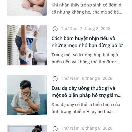
Khi nhận thấy trẻ sơ sinh có đờm ở
cổ nhưng không ho, cha mẹ sẽ băn
khoăn liệu con có đang mắc bệnh
đường hô hấp hay không. Những
Thứ Sáu, 7 tháng 8, 2026
chia sẻ dưới đây sẽ giúp ch...
Cách bấm huyệt nhịn tiểu và
những mẹo nhỏ bạn đừng bỏ lỡ
Trong một số trường hợp bất ngờ
buồn tiểu và không thể tìm được
nhà vệ sinh, nhiều người đã áp
dụng phương pháp bấm huyệt
Thứ Năm, 6 tháng 8, 2026
nhịn tiểu. Vậy cách bấm huyệt
Đau dạ dày uống thuốc gì và
nhịn...
một số biện pháp hỗ trợ giảm...
Đau dạ dày có thể là biểu hiện của
tình trạng nhiễm H. pylori hoặc
bệnh lý về đường tiêu hoá khác.
Dựa theo nguyên nhân cụ thể, bác
Thứ Năm, 6 tháng 8, 2026