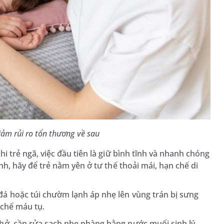
giảm rủi ro tổn thương về sau
i trẻ ngã, việc đầu tiên là giữ bình tĩnh và nhanh chóng
nh, hãy để trẻ nằm yên ở tư thế thoải mái, hạn chế di
á hoặc túi chườm lạnh áp nhẹ lên vùng trán bị sưng
 chế máu tụ.
ở, cần rửa sạch nhẹ nhàng bằng nước muối sinh lý,