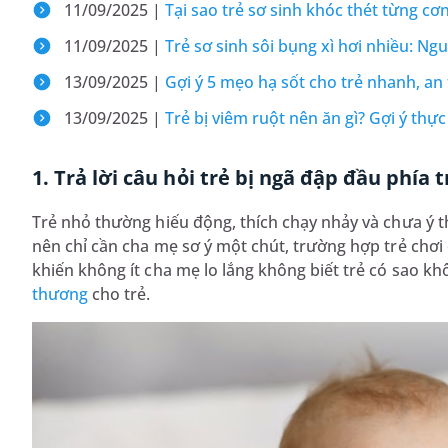
11/09/2025 |
Tại sao trẻ sơ sinh khóc thét từng cơn
11/09/2025 |
Trẻ sơ sinh sôi bụng xì hơi nhiều​: Ng
13/09/2025 |
Gợi ý 5 mẹo hạ sốt cho trẻ nhanh, a
13/09/2025 |
Trẻ bị viêm ruột nên ăn gì? Gợi ý th
1. Trả lời câu hỏi trẻ bị ngã đập đầu phía
Trẻ nhỏ thường hiếu động, thích chạy nhảy và chưa ý
nên chỉ cần cha mẹ sơ ý một chút, trường hợp trẻ chơi đ
khiến không ít cha mẹ lo lắng không biết trẻ có sao kh
thương
cho trẻ.