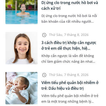
Dị ứng clo trong nước hồ bơi và
cách xử trí
Dị ứng clo trong nước hồ bơi là nỗi
băn khoăn của rất nhiều người
thích bơi lội, đặc biệt là những
trường hợp thường xuyên bơi ở
Thứ Sáu, 7 tháng 8, 2026
những hồ bơi nhân tạo. Bài v...
3 cách điều trị khớp cắn ngược
ở trẻ em dễ thực hiện, hiệ...
Khớp cắn ngược là vấn đề không
chỉ làm giảm chức năng ăn nhai
của trẻ mà còn làm mất đi sự cân
đối của khuôn mặt. Do đó, cần khắc
Thứ Sáu, 7 tháng 8, 2026
phục sớm tình trạng này để...
Viêm tiểu phế quản bội nhiễm ở
trẻ: Dấu hiệu và điều trị
Viêm tiểu phế quản bội nhiễm ở trẻ
em là một trong những bệnh lý