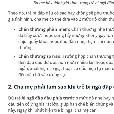
Ba mẹ hãy đánh giá tình trạng trẻ bị ngã đ
Theo đó, trẻ bị đập đầu có sao hay không sẽ phụ thu
giá tình hình, cha mẹ có thể dựa vào 2 mức độ chấn th
Chấn thương phần mềm:
Chấn thương nhẹ thườn
da trầy xước hoặc sưng tấy nhưng không gây tổn
chịu, quấy khóc hoặc đau đầu nhẹ, thậm chí nôn 
thường.
Chấn thương sọ não:
Trường hợp chấn thương tr
đến đau đầu dữ dội, nôn mửa nhiều lần hoặc quấy 
ngắn, xuất hiện co giật hoặc có dấu hiệu tụ máu
đến não bộ và xương sọ.
2. Cha mẹ phải làm sao khi trẻ bị ngã đập
Dù
trẻ bị ngã đập đầu phía trước
ở mức độ nhẹ hay nặ
đầu tiên có ý nghĩa rất lớn, giúp hạn chế biến chứng và 
này. Ngay khi phát hiện trẻ bị ngã, cha mẹ cần: