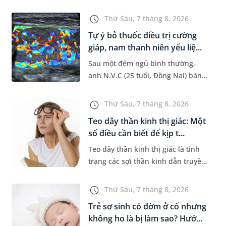
đường hô hấp nguy hiểm, thường
bùng phát vào thời điểm giao mùa.
Thứ Sáu, 7 tháng 8, 2026
Khi những tổn thương ban đầ...
Tự ý bỏ thuốc điều trị cường
giáp, nam thanh niên yếu liệ...
Sau một đêm ngủ bình thường,
anh N.V.C (25 tuổi, Đồng Nai) bàng
hoàng phát hiện yếu liệt 2 chân,
không thể vận động đi lại được. Kết
Thứ Sáu, 7 tháng 8, 2026
quả thăm khám tại Phòng...
Teo dây thần kinh thị giác: Một
số điều cần biết để kịp t...
Teo dây thần kinh thị giác là tình
trạng các sợi thần kinh dẫn truyền
tín hiệu từ mắt lên não bị tổn
thương và dần mất đi chức năng
Thứ Sáu, 7 tháng 8, 2026
hoạt động. Nếu điều trị m...
Trẻ sơ sinh có đờm ở cổ nhưng
không ho là bị làm sao? Hướ...