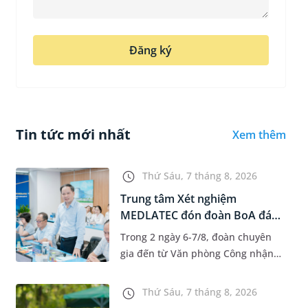
Đăng ký
Tin tức mới nhất
Xem thêm
Thứ Sáu, 7 tháng 8, 2026
Trung tâm Xét nghiệm
MEDLATEC đón đoàn BoA đánh
giá giám...
Trong 2 ngày 6-7/8, đoàn chuyên
gia đến từ Văn phòng Công nhận
Chất lượng quốc gia (BoA) đã ghi
nhận và đánh giá cao nỗ lực duy trì
Thứ Sáu, 7 tháng 8, 2026
hệ thống quản lý chất lượ...