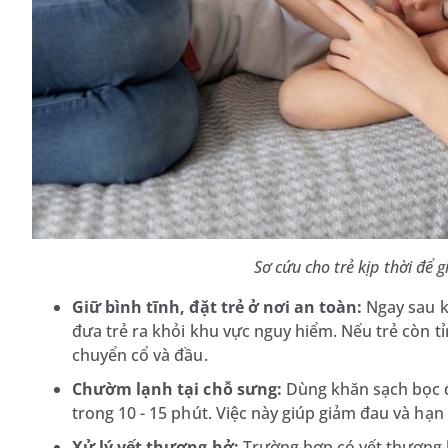
Sơ cứu cho trẻ kịp thời để 
Giữ bình tĩnh, đặt trẻ ở nơi an toàn:
Ngay sau kh
đưa trẻ ra khỏi khu vực nguy hiểm. Nếu trẻ còn tỉ
chuyển cổ và đầu.
Chườm lạnh tại chỗ sưng:
Dùng khăn sạch bọc đ
trong 10 - 15 phút. Việc này giúp giảm đau và hạn
Xử lý vết thương hở:
Trường hợp có vết thương h