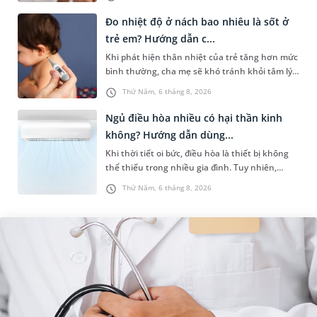
chứng. Nếu chưa xuất hiệ...
Đo nhiệt độ ở nách bao nhiêu là sốt ở
trẻ em? Hướng dẫn c...
Khi phát hiện thân nhiệt của trẻ tăng hơn mức
bình thường, cha mẹ sẽ khó tránh khỏi tâm lý
lo lắng. Tuy nhiên, không phải ai cũng biết đo
Thứ Năm, 6 tháng 8, 2026
nhiệt độ ở nách bao...
Ngủ điều hòa nhiều có hại thần kinh
không? Hướng dẫn dùng...
Khi thời tiết oi bức, điều hòa là thiết bị không
thể thiếu trong nhiều gia đình. Tuy nhiên,
nhiều người lo ngại rằng việc ngủ trong phòng
Thứ Năm, 6 tháng 8, 2026
điều hòa mỗi đêm có...