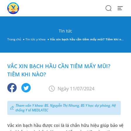
Search
Open
Menu
Tin tức
Trang chủ
Tin tức y khoa
Vắc xin bạch hầu cần tiêm mấy mũi? Tiêm khi nào?
VẮC XIN BẠCH HẦU CẦN TIÊM MẤY MŨI?
TIÊM KHI NÀO?
Ngày 11/07/2024
Tham vấn Y khoa: BS. Nguyễn Thị Nhung, BS Y học dự phòng, Hệ
thống Y tế MEDLATEC
Vắc xin bạch hầu được coi là lá chắn hữu hiệu giúp bảo vệ