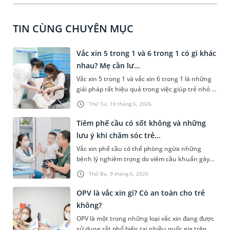
TIN CÙNG CHUYÊN MỤC
Vắc xin 5 trong 1 và 6 trong 1 có gì khác
nhau? Mẹ cần lư...
Vắc xin 5 trong 1 và vắc xin 6 trong 1 là những
giải pháp rất hiệu quả trong việc giúp trẻ nhỏ -
đối tượng có hệ miễn dịch yếu, phòng tránh
Thứ Tư, 10 tháng 6, 2026
được một số bệnh lý nghiêm trọng. Vậy vắc xin
5 trong 1 và 6 trong 1 có gì khác nhau? Bài viết
Tiêm phế cầu có sốt không và những
dưới đây sẽ giải thích giúp các bậc phụ huynh
lưu ý khi chăm sóc trẻ...
hiểu rõ và phân biệt được 2 loại vắc xin này
Vắc xin phế cầu có thể phòng ngừa những
cùng với một số lưu ý cần thiết sau tiêm.
bệnh lý nghiêm trọng do viêm cầu khuẩn gây
ra. Tuy nhiên, nhiều người lo ngại về những tác
Thứ Ba, 9 tháng 6, 2026
dụng phụ của loại vắc xin này, đặc biệt là hiện
tượng sốt sau tiêm. Vậy tiêm phế cầu có sốt
OPV là vắc xin gì? Có an toàn cho trẻ
không và cần lưu ý những gì khi chăm sóc trẻ
không?
sau tiêm?
OPV là một trong những loại vắc xin đang được
sử dụng rất phổ biến tại nhiều quốc gia trên