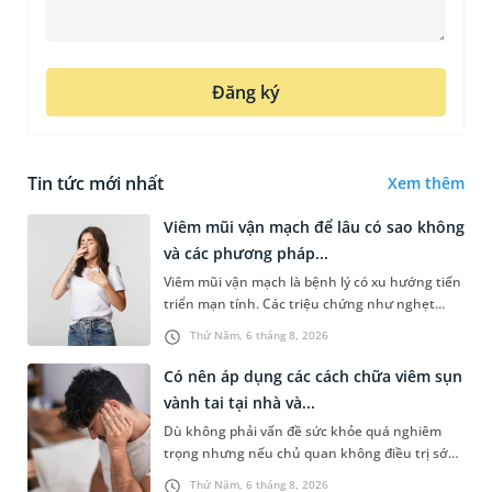
Đăng ký
Tin tức mới nhất
Xem thêm
Viêm mũi vận mạch để lâu có sao không
và các phương pháp...
Viêm mũi vận mạch là bệnh lý có xu hướng tiến
triển mạn tính. Các triệu chứng như nghẹt
mũi, chảy nước mũi thường xuyên khiến người
Thứ Năm, 6 tháng 8, 2026
bệnh khó chịu. Tuy nhiên,...
Có nên áp dụng các cách chữa viêm sụn
vành tai tại nhà và...
Dù không phải vấn đề sức khỏe quá nghiêm
trọng nhưng nếu chủ quan không điều trị sớm,
người bệnh có thể phải đối mặt với một số biến
Thứ Năm, 6 tháng 8, 2026