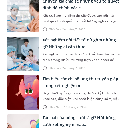
Chuyên gia chia sẻ những yếu tố quyết
định độ chính xác c...
Kết quả xét nghiệm tin cậy được tạo nên từ
một quy trình quản lý chất lượng nghiêm ngặt,
xuyên suốt từ trước, trong và sau xét nghiệm.
Thứ Sáu, 24 tháng 7, 2026
Theo PGS.TS Nguyễn Thái Sơn - Giám đốc Hệ
thống Xét nghiệm MEDLATEC, chỉ khi mỗi công
Xét nghiệm nội tiết tố nữ gồm những
đoạn đều được thực hiện đúng quy trình và
gì? Những ai cần thực...
kiểm soát chặt chẽ, kết quả xét nghiệm mới
Xét nghiệm nội tiết tố nữ có thể được bác sĩ chỉ
thực sự có giá trị trong phát hiện bệnh, hỗ trợ
định trong nhiều trường hợp khác nhau để
chẩn đoán và theo dõi hiệu quả điều trị.
đánh giá về tình trạng sức khỏe của chị em, đặc
Thứ Sáu, 24 tháng 7, 2026
biệt là sức khỏe sinh sản. Vậy loại xét nghiệm
này bao gồm những gì? Những ai cần xét
Tìm hiểu các chỉ số ung thư tuyến giáp
nghiệm?
trong xét nghiệm m...
Ung thư tuyến giáp là ung thư có tỷ lệ điều trị
khỏi cao, đặc biệt, khi phát hiện càng sớm, việc
chữa trị sẽ càng hiệu quả. Do đó, việc tầm soát
Thứ Năm, 16 tháng 7, 2026
định kỳ hoặc ngay khi có biểu hiện bất thường
là rất cần thiết. Vậy những chỉ số ung thư
Tác hại của bóng cười là gì? Hút bóng
tuyến giáp trong xét nghiệm máu nào cần được
cười xét nghiệm máu...
quan tâm và người bệnh cần lưu ý điều gì?