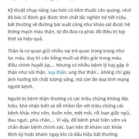
Kỹ thuật chụp nâng cao hơn có tiêm thuốc cản quang, nhờ
đó bác sĩ đánh giá được tính chất tắc nghẽn hệ tiết niệu,
bất thường về đường bài xuất cũng như khảo sát được hệ
thống mạch máu thận, từ đó đưa ra phác đồ điều trị kịp
thời và hiệu quả.
Thận là cơ quan giữ nhiều vai trò quan trọng trọng như
lọc máu, duy trì cân bằng muối và điện giải trong máu,
điều chính huyết áp,... Nhưng có nhiều bệnh lý hay gặp ở
thận như sỏi thận,
suy thận
, ung thư thận... không chỉ gây
ảnh hưởng tới chất lượng sống, mà còn đe dọa tính mạng
người bệnh.
Người bị bệnh thận thường có các triệu chứng không đặc
hiệu, khó nhận biết và dễ nhầm lẫn với triệu chứng các
bệnh khác như nôn, buồn nôn, mệt mỏi, rối loạn giấc ngủ,
đau ngực, phù chân,... Vì vậy, để bệnh phát hiện sớm và
chẩn đoán bệnh chính xác, bạn nên đi khám sức khỏe
định kỳ hoặc khám ngay khi có dấu hiệu bất thường.