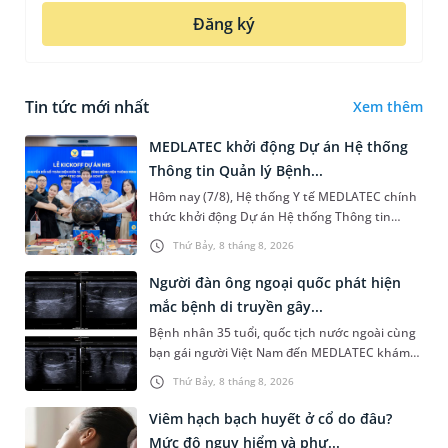
Đăng ký
Tin tức mới nhất
Xem thêm
MEDLATEC khởi động Dự án Hệ thống
Thông tin Quản lý Bệnh...
Hôm nay (7/8), Hệ thống Y tế MEDLATEC chính
thức khởi động Dự án Hệ thống Thông tin
Quản lý Bệnh viện (HIS - Hospital Information
Thứ Bảy, 8 tháng 8, 2026
System) giai đoạn mới. Dự á...
Người đàn ông ngoại quốc phát hiện
mắc bệnh di truyền gây...
Bệnh nhân 35 tuổi, quốc tịch nước ngoài cùng
bạn gái người Việt Nam đến MEDLATEC khám
sức khỏe tiền hôn nhân. Qua thăm khám và
Thứ Bảy, 8 tháng 8, 2026
làm các xét nghiệm chuyên sâu,...
Viêm hạch bạch huyết ở cổ do đâu?
Mức độ nguy hiểm và phư...