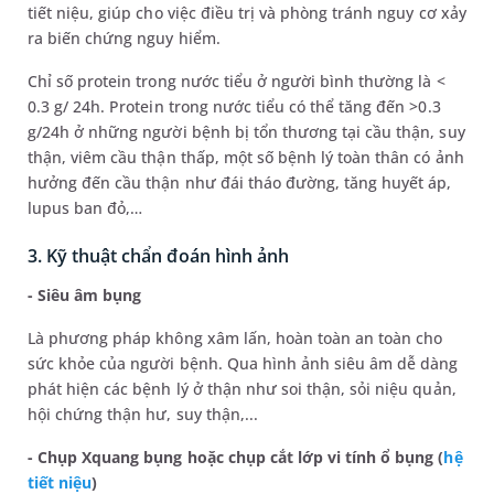
tiết niệu, giúp cho việc điều trị và phòng tránh nguy cơ xảy
ra biến chứng nguy hiểm.
Chỉ số protein trong nước tiểu ở người bình thường là <
0.3 g/ 24h. Protein trong nước tiểu có thể tăng đến >0.3
g/24h ở những người bệnh bị tổn thương tại cầu thận, suy
thận, viêm cầu thận thấp, một số bệnh lý toàn thân có ảnh
hưởng đến cầu thận như đái tháo đường, tăng huyết áp,
lupus ban đỏ,…
3. Kỹ thuật chẩn đoán hình ảnh
- Siêu âm bụng
Là phương pháp không xâm lấn, hoàn toàn an toàn cho
sức khỏe của người bệnh. Qua hình ảnh siêu âm dễ dàng
phát hiện các bệnh lý ở thận như soi thận, sỏi niệu quản,
hội chứng thận hư, suy thận,...
- Chụp Xquang bụng hoặc chụp cắt lớp vi tính ổ bụng (
hệ
tiết niệu
)