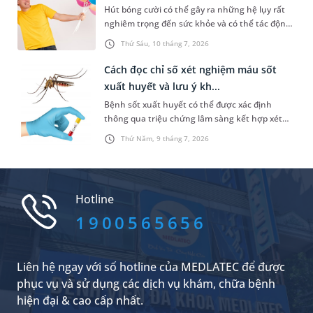
Hút bóng cười có thể gây ra những hệ lụy rất
nghiêm trọng đến sức khỏe và có thể tác động
tiêu cực đến đời sống xã hội. Trong đó, một vấn
Thứ Sáu, 10 tháng 7, 2026
đề được nhiều người quan tâm là “hút bóng
cười xét nghiệm máu có ra không”. Dưới đây là
Cách đọc chỉ số xét nghiệm máu sốt
thông tin chi tiết giúp bạn trả lời câu hỏi này.
xuất huyết và lưu ý kh...
Bệnh sốt xuất huyết có thể được xác định
thông qua triệu chứng lâm sàng kết hợp xét
nghiệm máu. Nhưng nắm được cách đọc chỉ số
Thứ Năm, 9 tháng 7, 2026
xét nghiệm máu sốt xuất huyết không hề đơn
giản. Bài viết sau đây sẽ chia sẻ cụ thể hơn về
các chỉ số này để bạn đọc tham khảo.
Hotline
1900565656
Liên hệ ngay với số hotline của MEDLATEC để được
phục vụ và sử dụng các dịch vụ khám, chữa bệnh
hiện đại & cao cấp nhất.