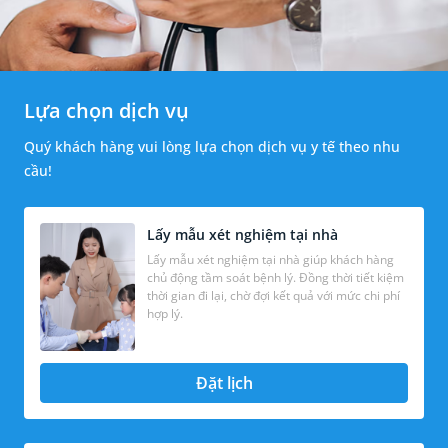
Lựa chọn dịch vụ
Quý khách hàng vui lòng lựa chọn dịch vụ y tế theo nhu
cầu!
Lấy mẫu xét nghiệm tại nhà
Lấy mẫu xét nghiệm tại nhà giúp khách hàng
chủ động tầm soát bệnh lý. Đồng thời tiết kiệm
thời gian đi lại, chờ đợi kết quả với mức chi phí
hợp lý.
Đặt lịch