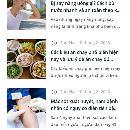
Bị say nắng uống gì? Cách bù
nước nhanh và an toàn theo k...
Vào những ngày nắng nóng, say
nắng là tình trạng khá phổ biến do
cơ thể mất nước và rối loạn điều
hòa thân nhiệt, thường gặp ở
Thứ Hai, 10 tháng 8, 2026
người hoạt động ngoài trời. Nh...
Các kiểu ăn chay phổ biến hiện
nay và lưu ý để ăn chay đú...
Các kiểu ăn chay phổ biến hiện nay
được nhiều người lựa chọn vì liên
quan đến sức khỏe, tôn giáo hoặc
lối sống lành mạnh. Tuy nhiên,
Thứ Hai, 10 tháng 8, 2026
không phải ai cũng hiểu...
Mắc sốt xuất huyết, nam bệnh
nhân có nguy cơ diễn tiến bệ...
Sau 4 ngày xuất hiện sốt cao, kèm
đau mỏi người, người đàn ông 43