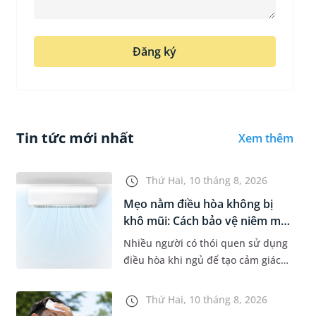
Đăng ký
Tin tức mới nhất
Xem thêm
Thứ Hai, 10 tháng 8, 2026
Mẹo nằm điều hòa không bị
khô mũi: Cách bảo vệ niêm mạc
m...
Nhiều người có thói quen sử dụng
điều hòa khi ngủ để tạo cảm giác
dễ chịu trong những ngày nóng
bức. Tuy nhiên, không ít trường
Thứ Hai, 10 tháng 8, 2026
hợp lại gặp tình trạng khô mũ...