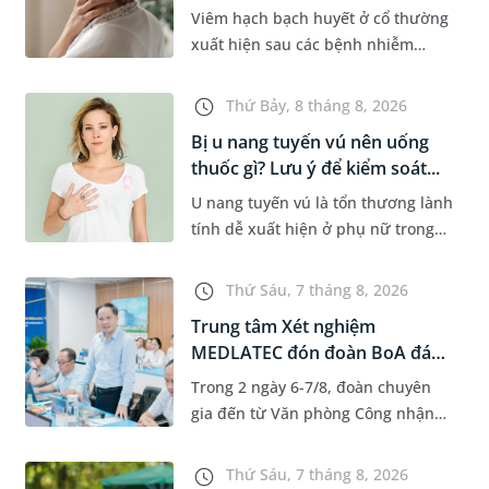
phư...
Viêm hạch bạch huyết ở cổ thường
xuất hiện sau các bệnh nhiễm
trùng nhưng cũng có thể liên quan
đến lao hạch hoặc ung thư. Để tìm
Thứ Bảy, 8 tháng 8, 2026
hiểu nguyên nhân gây viêm,...
Bị u nang tuyến vú nên uống
thuốc gì? Lưu ý để kiểm soát...
U nang tuyến vú là tổn thương lành
tính dễ xuất hiện ở phụ nữ trong
độ tuổi 35 - 50. Khi được chẩn đoán
mắc bệnh, nhiều người thường
Thứ Sáu, 7 tháng 8, 2026
băn khoăn u nang tuyến v...
Trung tâm Xét nghiệm
MEDLATEC đón đoàn BoA đánh
giá giám...
Trong 2 ngày 6-7/8, đoàn chuyên
gia đến từ Văn phòng Công nhận
Chất lượng quốc gia (BoA) đã ghi
nhận và đánh giá cao nỗ lực duy trì
Thứ Sáu, 7 tháng 8, 2026