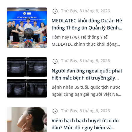
tuổi đi khám có chẩn đoán sốt xuất
huyết Dengue và phải nhập viện
Thứ Bảy, 8 tháng 8, 2026
điều trị ngay để tránh bi...
MEDLATEC khởi động Dự án Hệ
thống Thông tin Quản lý Bệnh...
Hôm nay (7/8), Hệ thống Y tế
MEDLATEC chính thức khởi động
Dự án Hệ thống Thông tin Quản lý
Bệnh viện (HIS - Hospital
Thứ Bảy, 8 tháng 8, 2026
Information System) giai đoạn mới.
Người đàn ông ngoại quốc phát
Dự á...
hiện mắc bệnh di truyền gây...
Bệnh nhân 35 tuổi, quốc tịch nước
ngoài cùng bạn gái người Việt Nam
đến MEDLATEC khám sức khỏe tiền
hôn nhân. Qua thăm khám và làm
Thứ Bảy, 8 tháng 8, 2026
các xét nghiệm chuyên sâu,...
Viêm hạch bạch huyết ở cổ do
đâu? Mức độ nguy hiểm và