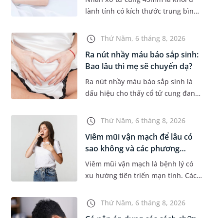
lành tính có kích thước trung bình,
thường gặp ở phụ nữ trong độ tuổi
sinh sản. Mặc dù không phải
Thứ Năm, 6 tháng 8, 2026
trường hợp nào cũng xuất hiệ...
Ra nút nhầy máu báo sắp sinh:
Bao lâu thì mẹ sẽ chuyển dạ?
Ra nút nhầy máu báo sắp sinh là
dấu hiệu cho thấy cổ tử cung đang
mềm dần để chuẩn bị cho quá
trình sinh nở. Thế nhưng, khoảng
Thứ Năm, 6 tháng 8, 2026
thời gian từ lúc xuất hiện nút...
Viêm mũi vận mạch để lâu có
sao không và các phương
pháp...
Viêm mũi vận mạch là bệnh lý có
xu hướng tiến triển mạn tính. Các
triệu chứng như nghẹt mũi, chảy
nước mũi thường xuyên khiến
Thứ Năm, 6 tháng 8, 2026
người bệnh khó chịu. Tuy nhiên,...