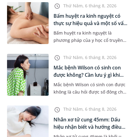
bẹn hoặc cơ quan sinh dục. Nếu
Thứ Năm, 6 tháng 8, 2026
hạch mới xuất hiện, kích th...
Bấm huyệt ra kinh nguyệt có
thực sự hiệu quả và một số vấ...
Bấm huyệt ra kinh nguyệt là
phương pháp của y học cổ truyền
được nhiều phụ nữ quan tâm khi
gặp tình trạng chậm kinh hoặc kinh
Thứ Năm, 6 tháng 8, 2026
nguyệt không đều. Vậy phương
Mắc bệnh Wilson có sinh con
ph...
được không? Cần lưu ý gì khi...
Mắc bệnh Wilson có sinh con được
không là câu hỏi được số đông chị
em trong độ tuổi sinh sản quan
tâm. Trên thực tế, người mắc bệnh
Thứ Năm, 6 tháng 8, 2026
Wilson vẫn có thể mang th...
Nhân xơ tử cung 45mm: Dấu
hiệu nhận biết và hướng điều
tr...
Nhân xơ tử cung 45mm là khối u