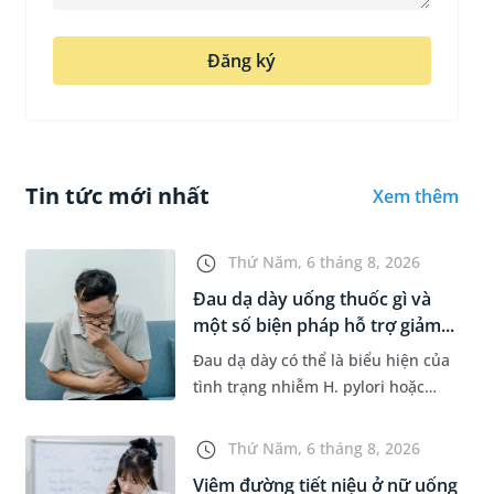
Đăng ký
Tin tức mới nhất
Xem thêm
Thứ Năm, 6 tháng 8, 2026
Đau dạ dày uống thuốc gì và
một số biện pháp hỗ trợ giảm...
Đau dạ dày có thể là biểu hiện của
tình trạng nhiễm H. pylori hoặc
bệnh lý về đường tiêu hoá khác.
Dựa theo nguyên nhân cụ thể, bác
Thứ Năm, 6 tháng 8, 2026
sĩ sẽ cân nhắc chỉ định p...
Viêm đường tiết niệu ở nữ uống