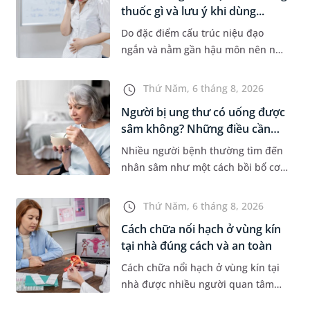
thuốc gì và lưu ý khi dùng...
Do đặc điểm cấu trúc niệu đạo
ngắn và nằm gần hậu môn nên nữ
giới thường dễ bị viêm đường tiết
niệu hơn nam giới. Tùy theo
Thứ Năm, 6 tháng 8, 2026
nguyên nhân, mức độ nhiễm trùng
Người bị ung thư có uống được
và...
sâm không? Những điều cần
b...
Nhiều người bệnh thường tìm đến
nhân sâm như một cách bồi bổ cơ
thể trong quá trình điều trị ung
thư. Tuy nhiên, câu hỏi người bị
Thứ Năm, 6 tháng 8, 2026
ung thư có uống được sâm kh...
Cách chữa nổi hạch ở vùng kín
tại nhà đúng cách và an toàn
Cách chữa nổi hạch ở vùng kín tại
nhà được nhiều người quan tâm
khi xuất hiện khối hạch nhỏ ở vùng