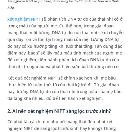
Xét nghiệm NIPT là phương pháp sàng lọc trước sinh mẹ bầu nên thực
hiện
xét nghiệm NIPT
sẽ phân tích DNA tự do của thai nhi có ở
trong máu của người mẹ. Cụ thể hơn, trong giai đoạn
mang thai, một lượng DNA tự do của thai nhi sẽ di chuyển
qua dây rốn và tồn tại trong máu của mẹ. Lượng DNA tự
do này có xu hướng tăng khi tuổi thai tăng. Tận dụng đặc
điểm này, bác sĩ sẽ lấy mẫu máu tĩnh mạch của người mẹ
để xét nghiệm, tiến hành phân tích đoạn DNA tự do của
thai nhi trong máu và phát hiện sớm bất thường nếu có.
Kết quả xét nghiệm NIPT sẽ chính xác hơn khi mẹ bầu
thực hiện từ tuần thứ 10 của thai kỳ trở đi. Từ giai đoạn
này, lượng DNA tự do của thai nhi trong máu của mẹ bầu
đã tăng khá nhiều, đủ để tiến hành xét nghiệm.
2. Ai nên xét nghiệm NIPT sàng lọc trước sinh?
Có phải tất cả chị em phụ nữ mang thai đều phải xét
nghiệm NIPT để sàng lọc trước sinh hay không? Thông