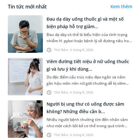
Tin tức mới nhất
Xem thêm
Đau dạ dày uống thuốc gì và một số
biện pháp hỗ trợ giảm...
Đau dạ dày có thể là biểu hiện của tình trạng
nhiễm H. pylori hoặc bệnh lý về đường tiêu hoá
khác. Dựa theo nguyên nhân cụ thể, bác sĩ sẽ
Thứ Năm, 6 tháng 8, 2026
cân nhắc chỉ định p...
Viêm đường tiết niệu ở nữ uống thuốc
gì và lưu ý khi dùng...
Do đặc điểm cấu trúc niệu đạo ngắn và nằm
gần hậu môn nên nữ giới thường dễ bị viêm
đường tiết niệu hơn nam giới. Tùy theo nguyên
Thứ Năm, 6 tháng 8, 2026
nhân, mức độ nhiễm trùng và...
Người bị ung thư có uống được sâm
không? Những điều cần b...
Nhiều người bệnh thường tìm đến nhân sâm
như một cách bồi bổ cơ thể trong quá trình
điều trị ung thư. Tuy nhiên, câu hỏi người bị
Thứ Năm, 6 tháng 8, 2026
ung thư có uống được sâm kh...