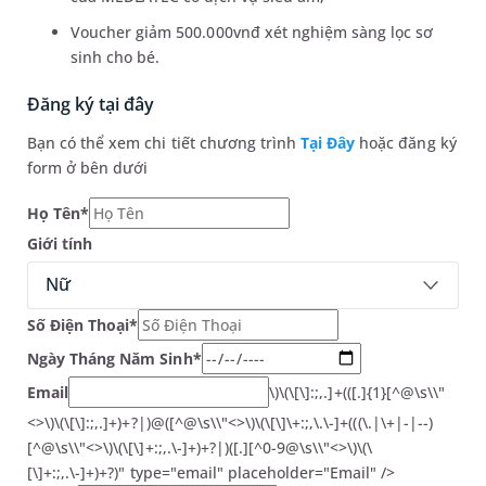
Voucher giảm 500.000vnđ xét nghiệm sàng lọc sơ
sinh cho bé.
Đăng ký tại đây
Bạn có thể xem chi tiết chương trình
Tại Đây
hoặc đăng ký
form ở bên dưới
Họ Tên*
Giới tính
Nữ
Số Điện Thoại*
Ngày Tháng Năm Sinh*
Email
\)\(\[\]:;,.]+(([.]{1}[^@\s\\"
<>\)\(\[\]:;,.]+)+?|)@([^@\s\\"<>\)\(\[\]\+:;,\.\-]+(((\.|\+|-|--)
[^@\s\\"<>\)\(\[\]+:;,.\-]+)+?|)([.][^0-9@\s\\"<>\)\(\
[\]+:;,.\-]+)+?)" type="email" placeholder="Email" />