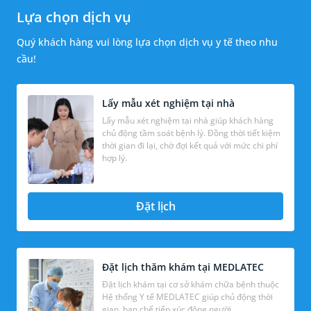
Lựa chọn dịch vụ
Quý khách hàng vui lòng lựa chọn dịch vụ y tế theo nhu
cầu!
Lấy mẫu xét nghiệm tại nhà
Lấy mẫu xét nghiệm tại nhà giúp khách hàng
chủ động tầm soát bệnh lý. Đồng thời tiết kiệm
thời gian đi lại, chờ đợi kết quả với mức chi phí
hợp lý.
Đặt lịch
Đặt lịch thăm khám tại MEDLATEC
Đặt lịch khám tại cơ sở khám chữa bệnh thuộc
Hệ thống Y tế MEDLATEC giúp chủ động thời
gian, hạn chế tiếp xúc đông người.