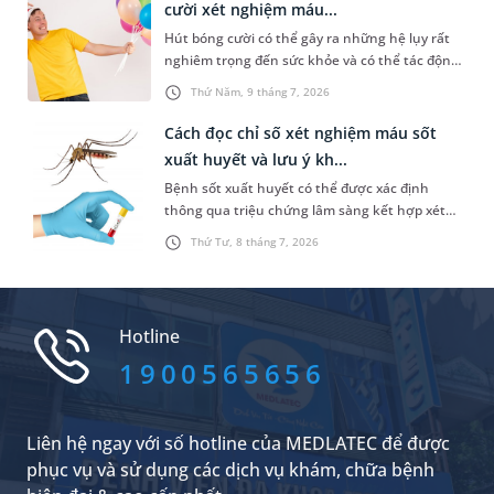
cười xét nghiệm máu...
quan tâm và người bệnh cần lưu ý điều gì?
Hút bóng cười có thể gây ra những hệ lụy rất
nghiêm trọng đến sức khỏe và có thể tác động
tiêu cực đến đời sống xã hội. Trong đó, một vấn
Thứ Năm, 9 tháng 7, 2026
đề được nhiều người quan tâm là “hút bóng
cười xét nghiệm máu có ra không”. Dưới đây là
Cách đọc chỉ số xét nghiệm máu sốt
thông tin chi tiết giúp bạn trả lời câu hỏi này.
xuất huyết và lưu ý kh...
Bệnh sốt xuất huyết có thể được xác định
thông qua triệu chứng lâm sàng kết hợp xét
nghiệm máu. Nhưng nắm được cách đọc chỉ số
Thứ Tư, 8 tháng 7, 2026
xét nghiệm máu sốt xuất huyết không hề đơn
giản. Bài viết sau đây sẽ chia sẻ cụ thể hơn về
các chỉ số này để bạn đọc tham khảo.
Hotline
1900565656
Liên hệ ngay với số hotline của MEDLATEC để được
phục vụ và sử dụng các dịch vụ khám, chữa bệnh