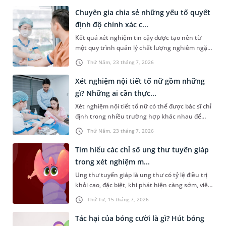
Chuyên gia chia sẻ những yếu tố quyết
định độ chính xác c...
Kết quả xét nghiệm tin cậy được tạo nên từ
một quy trình quản lý chất lượng nghiêm ngặt,
xuyên suốt từ trước, trong và sau xét nghiệm.
Thứ Năm, 23 tháng 7, 2026
Theo PGS.TS Nguyễn Thái Sơn - Giám đốc Hệ
thống Xét nghiệm MEDLATEC, chỉ khi mỗi công
Xét nghiệm nội tiết tố nữ gồm những
đoạn đều được thực hiện đúng quy trình và
gì? Những ai cần thực...
kiểm soát chặt chẽ, kết quả xét nghiệm mới
Xét nghiệm nội tiết tố nữ có thể được bác sĩ chỉ
thực sự có giá trị trong phát hiện bệnh, hỗ trợ
định trong nhiều trường hợp khác nhau để
chẩn đoán và theo dõi hiệu quả điều trị.
đánh giá về tình trạng sức khỏe của chị em, đặc
Thứ Năm, 23 tháng 7, 2026
biệt là sức khỏe sinh sản. Vậy loại xét nghiệm
này bao gồm những gì? Những ai cần xét
Tìm hiểu các chỉ số ung thư tuyến giáp
nghiệm?
trong xét nghiệm m...
Ung thư tuyến giáp là ung thư có tỷ lệ điều trị
khỏi cao, đặc biệt, khi phát hiện càng sớm, việc
chữa trị sẽ càng hiệu quả. Do đó, việc tầm soát
Thứ Tư, 15 tháng 7, 2026
định kỳ hoặc ngay khi có biểu hiện bất thường
là rất cần thiết. Vậy những chỉ số ung thư
Tác hại của bóng cười là gì? Hút bóng
tuyến giáp trong xét nghiệm máu nào cần được