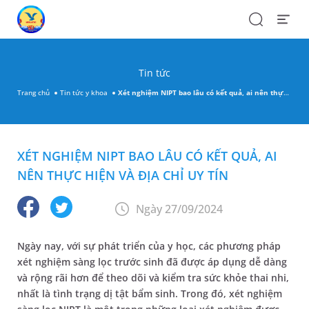
Search
Open
Menu
Tin tức
Trang chủ
Tin tức y khoa
Xét nghiệm NIPT bao lâu có kết quả, ai nên thực hiện và địa chỉ uy tín
XÉT NGHIỆM NIPT BAO LÂU CÓ KẾT QUẢ, AI
NÊN THỰC HIỆN VÀ ĐỊA CHỈ UY TÍN
Ngày 27/09/2024
Ngày nay, với sự phát triển của y học, các phương pháp
xét nghiệm sàng lọc trước sinh đã được áp dụng dễ dàng
và rộng rãi hơn để theo dõi và kiểm tra sức khỏe thai nhi,
nhất là tình trạng dị tật bẩm sinh. Trong đó, xét nghiệm