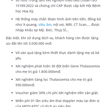
Sở hữu Trung tâm Xét nghiệm theo tiêu chuẩn ISO
15189:2022 và chứng chỉ CAP được cấp bởi Hội Bệnh
học Hoa Kỳ.
Hệ thống máy chẩn đoán hình ảnh tiên tiến, đồng bộ
như X-quang,
siêu âm
, nội soi, MRI, CT Scan,... được
nhập khẩu tại Mỹ, Đức, Thụy Sĩ,..
Đặc biệt, khi sử dụng dịch vụ, khách hàng còn được tặng
ưu đãi lên tới 3.000.000 vnđ:
Vô vàn quà tặng kèm thiết thực dành tặng mẹ và bé
yêu
Xét nghiệm phát hiện 30 đột biến Gene Thalassemia
cho mẹ trị giá 1.800.000vnđ;
Xét nghiệm Sàng lọc Thalassemia cho mẹ trị giá
930.000vnđ;
Voucher giảm 30% chi phí Xét nghiệm tiền sản giật;
Miễn phí 01 lần siêu âm thai doppler màu tại đơn vị
của MEDLATEC có dịch vụ siêu âm;