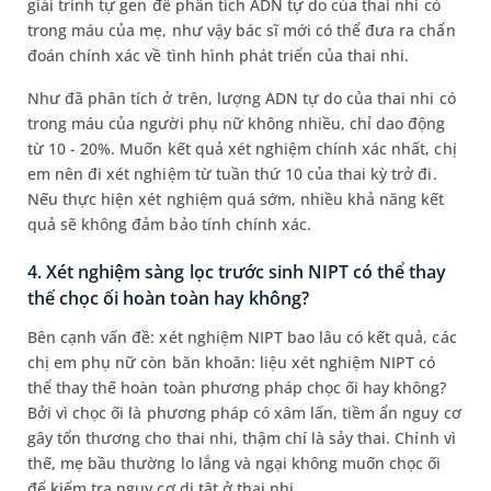
giải trình tự gen để phân tích ADN tự do của thai nhi có
trong máu của mẹ, như vậy bác sĩ mới có thể đưa ra chẩn
đoán chính xác về tình hình phát triển của thai nhi.
Như đã phân tích ở trên, lượng ADN tự do của thai nhi có
trong máu của người phụ nữ không nhiều, chỉ dao động
từ 10 - 20%. Muốn kết quả xét nghiệm chính xác nhất, chị
em nên đi xét nghiệm từ tuần thứ 10 của thai kỳ trở đi.
Nếu thực hiện xét nghiệm quá sớm, nhiều khả năng kết
quả sẽ không đảm bảo tính chính xác.
4. Xét nghiệm sàng lọc trước sinh NIPT có thể thay
thế chọc ối hoàn toàn hay không?
Bên cạnh vấn đề: xét nghiệm NIPT bao lâu có kết quả, các
chị em phụ nữ còn băn khoăn: liệu xét nghiệm NIPT có
thể thay thế hoàn toàn phương pháp chọc ối hay không?
Bởi vì chọc ối là phương pháp có xâm lấn, tiềm ẩn nguy cơ
gây tổn thương cho thai nhi, thậm chí là sảy thai. Chính vì
thế, mẹ bầu thường lo lắng và ngại không muốn chọc ối
để kiểm tra nguy cơ dị tật ở thai nhi.