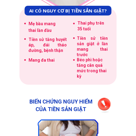
AI CÓ NGUY CƠ BỊ TIỀN SẢN GIẬT?
Thai phụ trên
Mẹ bầu mang
35 tuổi
thai lần đầu
Tiền sử tiền
Tiền sử tăng huyết
sản giật ở lần
áp, đái tháo
mang thai
đường, bệnh thận
trước
Béo phì hoặc
Mang đa thai
tăng cân quá
mức trong thai
kỳ
BIẾN CHỨNG NGUY HIỂM
CỦA TIỀN SẢN GIẬT