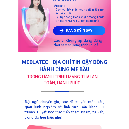
Áp dụng:
- Dịch vụ lấy mẫu xét nghiệm tận nơi
trên toàn quốc
- Tại hệ thống Bệnh viện/Phòng khám
Đa khoa MEDLATEC trên toàn quốc
ĐĂNG KÝ NGAY
Lưu ý: Không áp dụng đồng
thời các chương trình ưu đãi
MEDLATEC - ĐỊA CHỈ TIN CẬY ĐỒNG
HÀNH CÙNG MẸ BẦU
TRONG HÀNH TRÌNH MANG THAI AN
TOÀN, HẠNH PHÚC
Đội ngũ chuyên gia, bác sĩ chuyên môn sâu,
giàu kinh nghiệm về lĩnh vực Sản khoa, Di
truyền, Huyết học trực tiếp thăm khám, tư vấn,
trong đó tiêu biểu như: