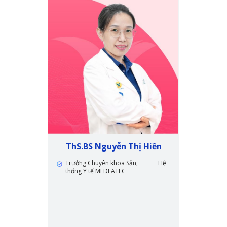
Ngọc Lan
ThS.BS Nguyễn Thị Hiền
BSCKI
truyền,
Trưởng Chuyên khoa Sản, Hệ
Chuyên 
;
thống Y tế MEDLATEC
Lâm sàn
MEDLATE
 tâm Chẩn
iện Phụ sản
nh học - Di
h học - Di