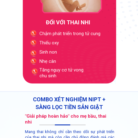
ĐỐI VỚI THAI NHI
Chậm phát triển trong tử cung
Thiếu oxy
Sinh non
Nhẹ cân
Tăng nguy cơ tử vong
chu sinh
COMBO XÉT NGHIỆM NIPT +
SÀNG LỌC TIỀN SẢN GIẬT
"Giải pháp hoàn hảo" cho mẹ bầu, thai
nhi
Mang thai không chỉ cần theo dõi sự phát triển
của thai nhi mà còn cần chủ động đánh giá các