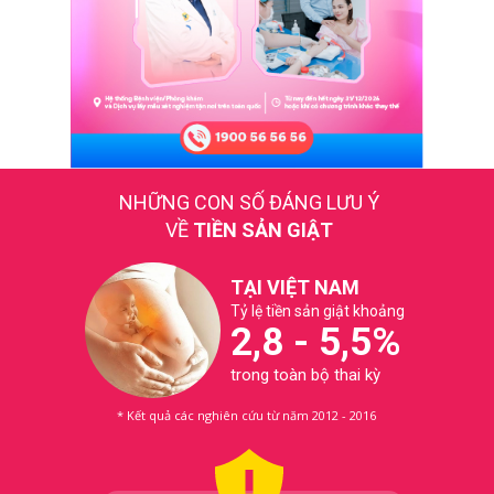
NHỮNG CON SỐ ĐÁNG LƯU Ý
VỀ
TIỀN SẢN GIẬT
TẠI VIỆT NAM
Tỷ lệ tiền sản giật khoảng
2,8 - 5,5%
trong toàn bộ thai kỳ
* Kết quả các nghiên cứu từ năm 2012 - 2016