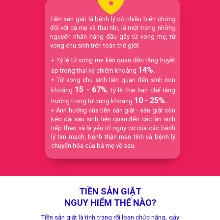
Tiền sản giật là bệnh lý có nhiều biến chứng
đối với cả mẹ và thai nhi, là một trong những
nguyên nhân hàng đầu gây tử vong mẹ, tử
vong chu sinh trên toàn thế giới:
+ Tỷ lệ tử vong mẹ liên quan đến tăng huyết
14%.
áp trong thai kỳ chiếm khoảng
+ Tử vong chu sinh liên quan đến sinh non
15 - 67%
khoảng
, tỷ lệ thai hạn chế tăng
10 - 25%.
trưởng trong tử cung khoảng
+ Ảnh hưởng của tiền sản giật - sản giật còn
kéo dài sau sinh, liên quan đến các lần sinh
tiếp theo và là yếu tố nguy cơ của các bệnh
lý tim mạch, bệnh thận mạn tính và bệnh lý
chuyển hóa của bà mẹ về sau.
TIỀN SẢN GIẬT
NGUY HIỂM THẾ NÀO?
Tiền sản giật là tình trạng rối loạn chức năng, gây