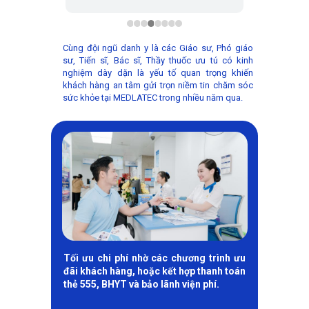
Cùng đội ngũ danh y là các Giáo sư, Phó giáo
sư, Tiến sĩ, Bác sĩ, Thầy thuốc ưu tú có kinh
nghiệm dày dặn là yếu tố quan trọng khiến
khách hàng an tâm gửi trọn niềm tin chăm sóc
sức khỏe tại MEDLATEC trong nhiều năm qua.
hà phục
Tối ưu chi phí nhờ các chương trình ưu
 lợi có
đãi khách hàng, hoặc kết hợp thanh toán
anh mục
thẻ 555, BHYT và bảo lãnh viện phí.
, trong