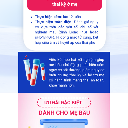
thai kỳ ở mẹ
Thực hiện sớm:
lúc 12 tuần.
Thực hiện toàn diện:
Đánh giá nguy
cơ dựa trên các yếu tố: chỉ số xét
nghiệm máu (định lượng PlGF hoặc
sFlt-1/PlGF), PI động mạc tử cung, kết
hợp siêu âm và huyết áp của thai phụ
Việc kết hợp hai xét nghiệm giúp
mẹ bầu chủ động phát hiện sớm
nguy cơ bất thường, giảm nguy cơ
biến chứng thai kỳ và hỗ trợ mẹ
có hành trình mang thai an toàn,
khỏe mạnh hơn.
ƯU ĐÃI ĐẶC BIỆT
DÀNH CHO MẸ BẦU