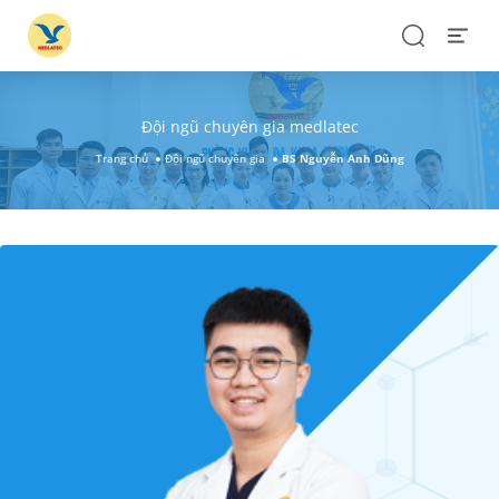
Search
Open
Menu
Đội ngũ chuyên gia medlatec
Trang chủ
Đội ngũ chuyên gia
BS Nguyễn Anh Dũng