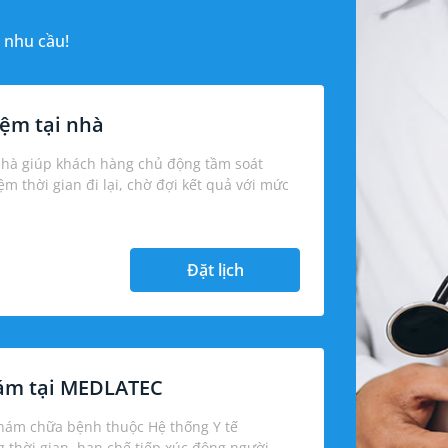
 nhu cầu!
ệm tại nhà
nhà giúp khách hàng chủ động tầm soát
iệm thời gian đi lại, chờ đợi kết quả với mức
Đặt lịch
hám tại MEDLATEC
khám chữa bệnh thuộc Hệ thống Y tế
thời gian, hạn chế tiếp xúc đông người.