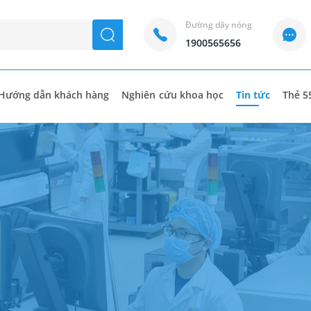
Đường dây nóng
seach
1900565656
Hướng dẫn khách hàng
Nghiên cứu khoa học
Tin tức
Thẻ 5