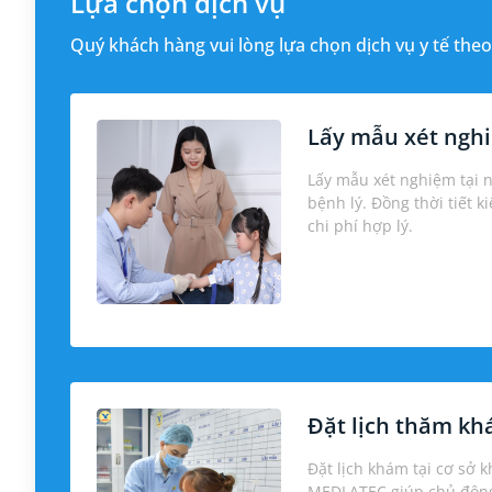
Lựa chọn dịch vụ
Quý khách hàng vui lòng lựa chọn dịch vụ y tế theo
Lấy mẫu xét nghi
Lấy mẫu xét nghiệm tại 
bệnh lý. Đồng thời tiết k
chi phí hợp lý.
Đặt lịch thăm k
Đặt lịch khám tại cơ sở 
MEDLATEC giúp chủ động 