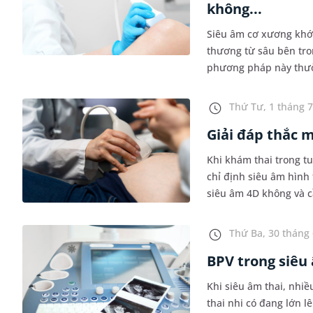
không...
Siêu âm cơ xương khớp
thương từ sâu bên tro
phương pháp này thườ
hiện ra sao? Bài viết s
Thứ Tư, 1 tháng 7
Giải đáp thắc m
Khi khám thai trong t
chỉ định siêu âm hình 
siêu âm 4D không và c
này?
Thứ Ba, 30 tháng 
BPV trong siêu 
Khi siêu âm thai, nhi
thai nhi có đang lớn l