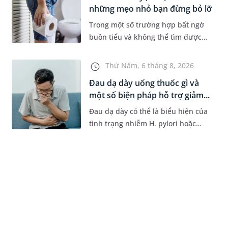
những mẹo nhỏ bạn đừng bỏ lỡ
Trong một số trường hợp bất ngờ
buồn tiểu và không thể tìm được
nhà vệ sinh, nhiều người đã áp
dụng phương pháp bấm huyệt
Thứ Năm, 6 tháng 8, 2026
nhịn tiểu. Vậy cách bấm huyệt
Đau dạ dày uống thuốc gì và
nhịn...
một số biện pháp hỗ trợ giảm...
Đau dạ dày có thể là biểu hiện của
tình trạng nhiễm H. pylori hoặc
bệnh lý về đường tiêu hoá khác.
Dựa theo nguyên nhân cụ thể, bác
sĩ sẽ cân nhắc chỉ định p...