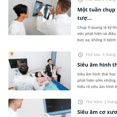
Một tuần chụp 
tượ...
Chụp X-quang là kỹ th
việc phát hiện và điều
bức xạ, không ít bệnh
và tần suất thực hiện t
Thứ Sáu, 3 tháng 
Siêu âm hình th
Siêu âm hình thái học 
phát hiện sớm những bấ
hiểu rõ siêu âm hình t
kỳ và một số vấn đề mẹ
Thứ Năm, 2 tháng
Siêu âm cơ xươ