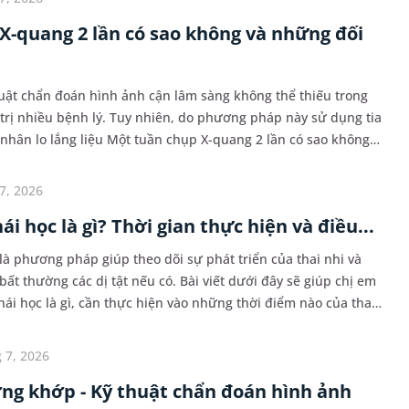
X-quang 2 lần có sao không và những đối
uật chẩn đoán hình ảnh cận lâm sàng không thể thiếu trong
 trị nhiều bệnh lý. Tuy nhiên, do phương pháp này sử dụng tia
 nhân lo lắng liệu Một tuần chụp X-quang 2 lần có sao không
hế nào mới an toàn. Bài viết d...
7, 2026
ái học là gì? Thời gian thực hiện và điều...
là phương pháp giúp theo dõi sự phát triển của thai nhi và
t thường các dị tật nếu có. Bài viết dưới đây sẽ giúp chị em
hái học là gì, cần thực hiện vào những thời điểm nào của thai
 bầu cần lưu ý để có thai k...
 7, 2026
ng khớp - Kỹ thuật chẩn đoán hình ảnh