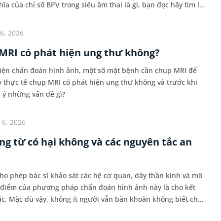
ĩa của chỉ số BPV trong siêu âm thai là gì, bạn đọc hãy tìm lời
 sau.
6, 2026
 MRI có phát hiện ung thư không?
tiện chẩn đoán hình ảnh, một số mặt bệnh cần chụp MRI để
y thực tế chụp MRI có phát hiện ung thư không và trước khi
 ý những vấn đề gì?
 6, 2026
g từ có hại không và các nguyên tắc an
o phép bác sĩ khảo sát các hệ cơ quan, dây thần kinh và mô
 điểm của phương pháp chẩn đoán hình ảnh này là cho kết
c. Mặc dù vậy, không ít người vẫn băn khoăn không biết chụp
không.