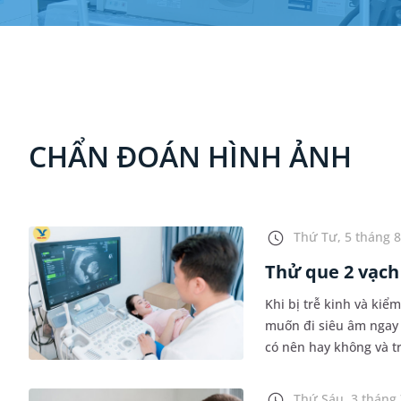
CHẨN ĐOÁN HÌNH ẢNH
Thứ Tư, 5 tháng 8
Thử que 2 vạch 
Khi bị trễ kinh và kiể
muốn đi siêu âm ngay 
có nên hay không và tr
các bạn giải đáp chi t
Thứ Sáu, 3 tháng 