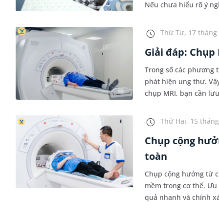
Nếu chưa hiểu rõ ý ngh
giải đáp trong bài viết
Thứ Tư, 17 tháng 
Giải đáp: Chụp
Trong số các phương 
phát hiện ung thư. Vậ
chụp MRI, bạn cần lưu
Thứ Hai, 15 tháng
Chụp cộng hưởn
toàn
Chụp cộng hưởng từ ch
mềm trong cơ thể. Ưu
quả nhanh và chính xá
cộng hưởng từ có hại 