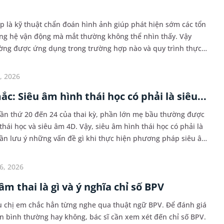
 là kỹ thuật chẩn đoán hình ảnh giúp phát hiện sớm các tổn
ng hệ vận động mà mắt thường không thể nhìn thấy. Vậy
ng được ứng dụng trong trường hợp nào và quy trình thực
au đây sẽ cung cấp các thông tin chi tiết h...
, 2026
ắc: Siêu âm hình thái học có phải là siêu...
uần thứ 20 đến 24 của thai kỳ, phần lớn mẹ bầu thường được
thái học và siêu âm 4D. Vậy, siêu âm hình thái học có phải là
ần lưu ý những vấn đề gì khi thực hiện phương pháp siêu âm
6, 2026
âm thai là gì và ý nghĩa chỉ số BPV
ều chị em chắc hẳn từng nghe qua thuật ngữ BPV. Để đánh giá
ên bình thường hay không, bác sĩ cần xem xét đến chỉ số BPV.