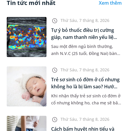
Tin tức mới nhất
Xem thêm
Thứ Sáu, 7 tháng 8, 2026
Tự ý bỏ thuốc điều trị cường
giáp, nam thanh niên yếu liệ...
Sau một đêm ngủ bình thường,
anh N.V.C (25 tuổi, Đồng Nai) bàng
hoàng phát hiện yếu liệt 2 chân,
không thể vận động đi lại được. Kết
Thứ Sáu, 7 tháng 8, 2026
quả thăm khám tại Phòng...
Trẻ sơ sinh có đờm ở cổ nhưng
không ho là bị làm sao? Hướ...
Khi nhận thấy trẻ sơ sinh có đờm ở
cổ nhưng không ho, cha mẹ sẽ băn
khoăn liệu con có đang mắc bệnh
đường hô hấp hay không. Những
Thứ Sáu, 7 tháng 8, 2026
chia sẻ dưới đây sẽ giúp ch...
Cách bấm huyệt nhịn tiểu và