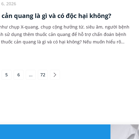
 6, 2026
 cản quang là gì và có độc hại không?
như chụp X-quang, chụp cộng hưởng từ, siêu âm, người bệnh
ịnh sử dụng thêm thuốc cản quang để hỗ trợ chẩn đoán bệnh
thuốc cản quang là gì và có hại không? Nếu muốn hiểu rõ
ế hoạt động, phân loại và lưu ý chung khi...
5
6
...
72