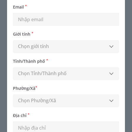
*
Email
*
Giới tính
Chọn giới tính
*
Tỉnh/Thành phố
Chọn Tỉnh/Thành phố
*
Phường/Xã
BSCKI Đỗ Thu Huyền
Chuyên khoa - CHUYÊN KHOA SẢN PHỤ KHOA
Chọn Phường/Xã
*
Địa chỉ
Đặt lịch khám