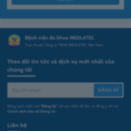
Bệnh viện đa khoa MEDLATEC
Trực thuộc Công ty TNHH MEDLATEC Việt Nam
Theo dõi tin tức và dịch vụ mới nhất của
chúng tôi
ĐĂNG KÝ
Bằng cách nhấn nút
“Đăng ký”
, tôi xác nhận đã đọc và đồng ý với các
Chính sách bảo vệ thông tin
Liên hệ