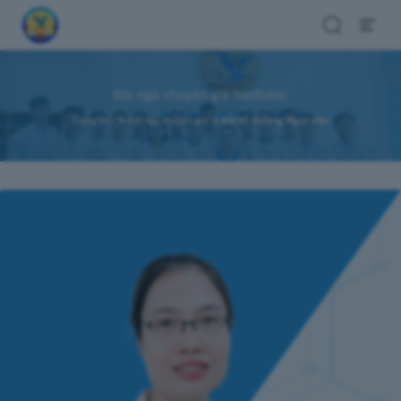
Search
Open
Menu
Đội ngũ chuyên gia medlatec
Trang chủ
Đội ngũ chuyên gia
BSCKI. Dương Ngọc Vân