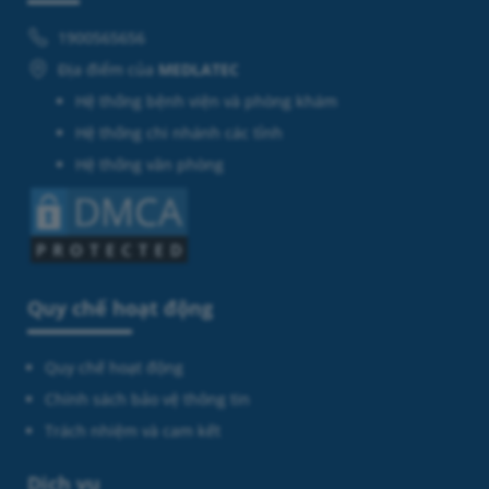
1900565656
Địa điểm của
MEDLATEC
Hệ thống bệnh viện và phòng khám
Hệ thống chi nhánh các tỉnh
Hệ thống văn phòng
Quy chế hoạt động
Quy chế hoạt động
Chính sách bảo vệ thông tin
Trách nhiệm và cam kết
Dịch vụ