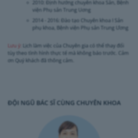
2010: Định hướng chuyên khoa Sản, Bệnh
viện Phụ sản Trung Uơng
2014 - 2016: Đào tạo Chuyên khoa I Sản
phụ khoa, Bệnh viện Phụ sản Trung Ương
Lưu ý:
Lịch làm việc của Chuyên gia có thể thay đổi
tùy theo tình hình thực tế mà không báo trước. Cảm
ơn Quý khách đã thông cảm.
ĐỘI NGŨ BÁC SĨ CÙNG CHUYÊN KHOA