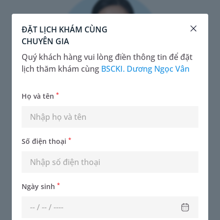
ĐẶT LỊCH KHÁM CÙNG
CHUYÊN GIA
Quý khách hàng vui lòng điền thông tin để đặt
lịch thăm khám cùng
BSCKI. Dương Ngọc Vân
*
Họ và tên
ThS.BS Nguyễn Thị Hiền
*
Số điện thoại
Chuyên khoa - CHUYÊN KHOA SẢN PHỤ KHOA
*
Ngày sinh
Đặt lịch khám