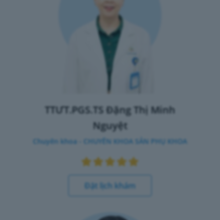
TTƯT.PGS.TS Đặng Thị Minh
Nguyệt
Chuyên khoa - CHUYÊN KHOA SẢN PHỤ KHOA
Đặt lịch khám