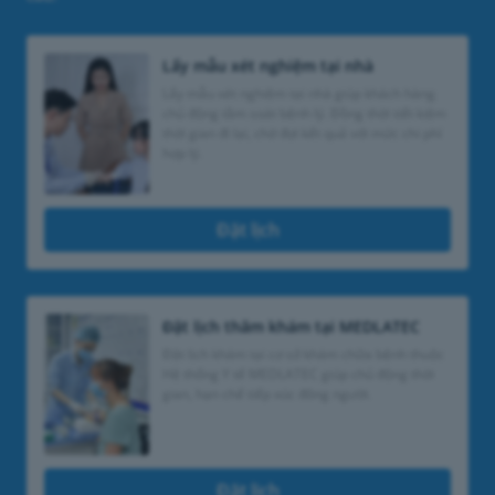
Lấy mẫu xét nghiệm tại nhà
Lấy mẫu xét nghiệm tại nhà giúp khách hàng
chủ động tầm soát bệnh lý. Đồng thời tiết kiệm
thời gian đi lại, chờ đợi kết quả với mức chi phí
hợp lý.
Đặt lịch
Đặt lịch thăm khám tại MEDLATEC
Đặt lịch khám tại cơ sở khám chữa bệnh thuộc
Hệ thống Y tế MEDLATEC giúp chủ động thời
gian, hạn chế tiếp xúc đông người.
Đặt lịch