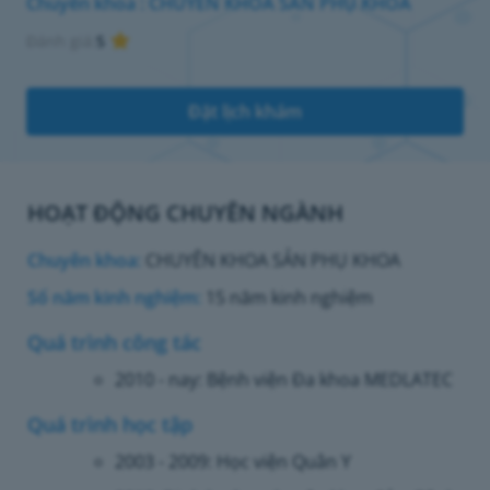
Chuyên khoa : CHUYÊN KHOA SẢN PHỤ KHOA
Đánh giá:
5
Đặt lịch khám
HOẠT ĐỘNG CHUYÊN NGÀNH
Chuyên khoa:
CHUYÊN KHOA SẢN PHỤ KHOA
Số năm kinh nghiệm:
15 năm kinh nghiệm
Quá trình công tác
2010 - nay: Bệnh viện Đa khoa MEDLATEC
Quá trình học tập
2003 - 2009: Học viện Quân Y