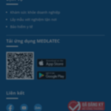
Khám sức khỏe doanh nghiệp
Lấy mẫu xét nghiệm tận nơi
Bảo hiểm y tế
Tải ứng dụng MEDLATEC
Liên kết