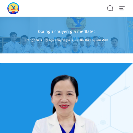
Search
Open
Menu
Đội ngũ chuyên gia medlatec
Trang chủ
Đội ngũ chuyên gia
BSCKI. Hà Thị Lan Anh