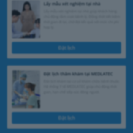
Lấy mẫu xét nghiệm tại nhà
Lấy mẫu xét nghiệm tại nhà giúp khách hàng
chủ động tầm soát bệnh lý. Đồng thời tiết kiệm
thời gian đi lại, chờ đợi kết quả với mức chi phí
hợp lý.
Đặt lịch
Đặt lịch thăm khám tại MEDLATEC
Đặt lịch khám tại cơ sở khám chữa bệnh thuộc
Hệ thống Y tế MEDLATEC giúp chủ động thời
gian, hạn chế tiếp xúc đông người.
Đặt lịch