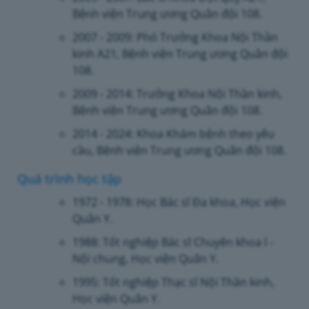
Bệnh viện Trung ương Quân đội 108.
2007 - 2009: Phó Trưởng Khoa Nội Thần
kinh A21, Bệnh viện Trung ương Quân đội
108.
2009 - 2014: Trưởng Khoa Nội Thần kinh,
Bệnh viện Trung ương Quân đội 108.
2014 - 2024: Khoa Khám bệnh theo yêu
cầu, Bệnh viện Trung ương Quân đội 108.
Quá trình học tập
1972 - 1978: Học Bác sĩ Đa khoa, Học viện
Quân Y.
1988: Tốt nghiệp Bác sĩ Chuyên khoa I -
Nội chung, Học viện Quân Y.
1995: Tốt nghiệp Thạc sĩ Nội Thần kinh,
Học viện Quân Y.