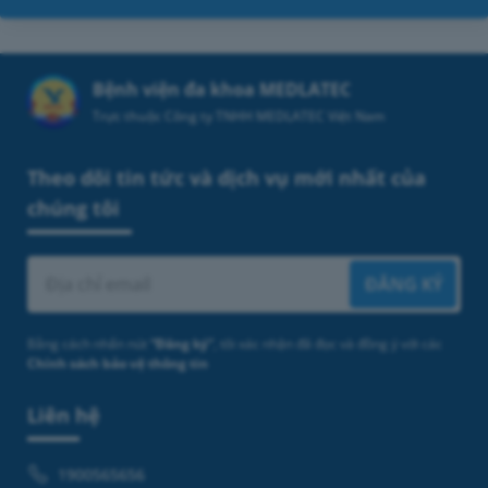
Bệnh viện đa khoa MEDLATEC
Trực thuộc Công ty TNHH MEDLATEC Việt Nam
Theo dõi tin tức và dịch vụ mới nhất của
chúng tôi
ĐĂNG KÝ
Bằng cách nhấn nút
“Đăng ký”
, tôi xác nhận đã đọc và đồng ý với các
Chính sách bảo vệ thông tin
Liên hệ
1900565656