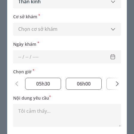
Thần kinh
*
Cơ sở khám
Chọn cơ sở khám
*
Ngày khám
*
Chọn giờ
05h30
06h00
06h30
ThS.BS Nguyễn Thị Huyền Thu
Chuyên khoa - Thần kinh
*
Nội dung yêu cầu
Đặt lịch khám