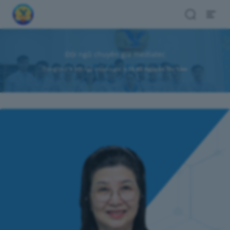
Search
Open
Menu
Đội ngũ chuyên gia medlatec
Trang chủ
Đội ngũ chuyên gia
TS.BS Nguyễn Thị Tâm