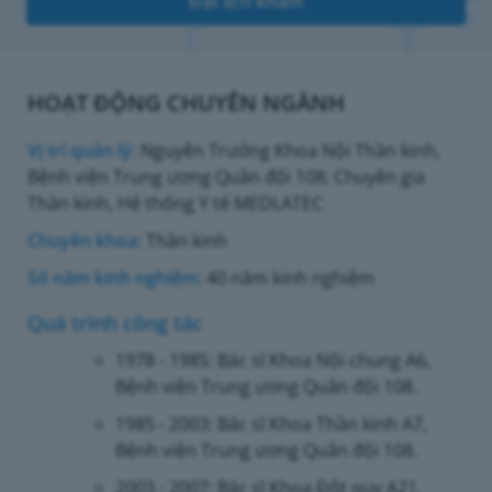
Đặt lịch khám
HOẠT ĐỘNG CHUYÊN NGÀNH
Vị trí quản lý:
Nguyên Trưởng Khoa Nội Thần kinh,
Bệnh viện Trung ương Quân đội 108; Chuyên gia
Thần kinh, Hệ thống Y tế MEDLATEC
Chuyên khoa:
Thần kinh
Số năm kinh nghiệm:
40 năm kinh nghiệm
Quá trình công tác
1978 - 1985: Bác sĩ Khoa Nội chung A6,
Bệnh viện Trung ương Quân đội 108.
1985 - 2003: Bác sĩ Khoa Thần kinh A7,
Bệnh viện Trung ương Quân đội 108.
2003 - 2007: Bác sĩ Khoa Đột quỵ A21,