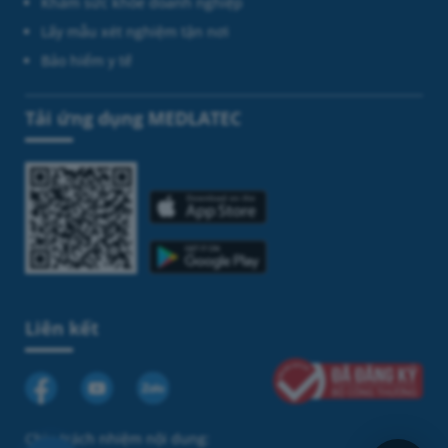
Khám sức khỏe doanh nghiệp
Lấy mẫu xét nghiệm tận nơi
Bảo hiểm y tế
Tải ứng dụng MEDLATEC
Liên kết
Chịu trách nhiệm nội dung: