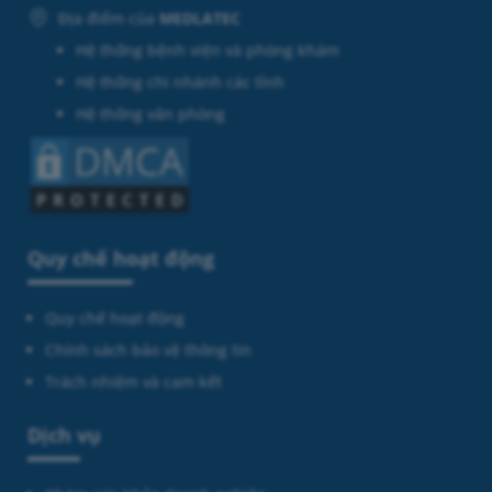
Địa điểm của
MEDLATEC
Hệ thống bệnh viện và phòng khám
Hệ thống chi nhánh các tỉnh
Hệ thống văn phòng
Quy chế hoạt động
Quy chế hoạt động
Chính sách bảo vệ thông tin
Trách nhiệm và cam kết
Dịch vụ