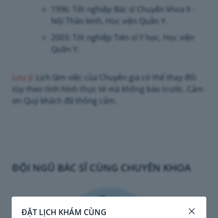
1996: Tốt nghiệp Bác sĩ Chuyên khoa II -
Nội Thần kinh, Học viện Quân Y.
2003: Tốt nghiệp Tiến sĩ Y học, Học viện
Quân Y.
Lưu ý:
Lịch làm việc của Chuyên gia có thể thay đổi
tùy theo tình hình thực tế mà không báo trước. Cảm
ơn Quý khách đã thông cảm.
ĐỘI NGŨ BÁC SĨ CÙNG CHUYÊN KHOA
ĐẶT LỊCH KHÁM CÙNG