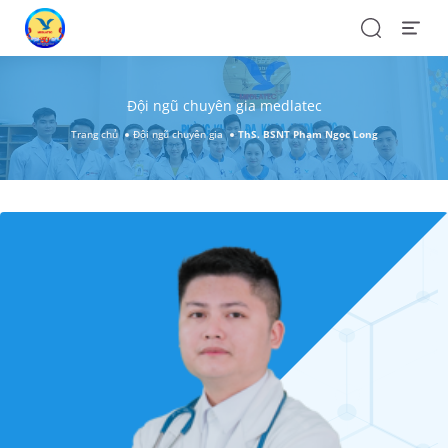
Search
Open
Menu
Đội ngũ chuyên gia medlatec
Trang chủ
Đội ngũ chuyên gia
ThS. BSNT Phạm Ngọc Long