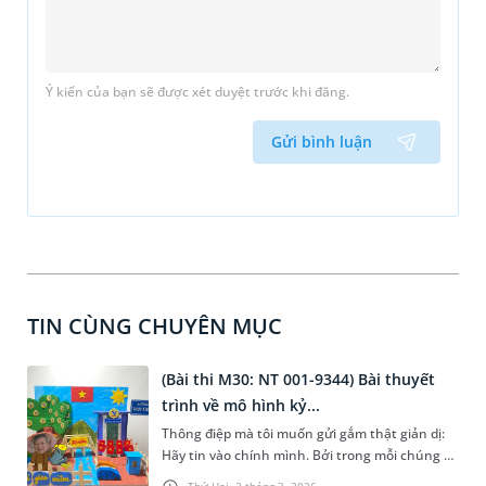
Ý kiến của bạn sẽ được xét duyệt trước khi đăng.
Gửi bình luận
TIN CÙNG CHUYÊN MỤC
(Bài thi M30: NT 001-9344) Bài thuyết
trình về mô hình kỷ...
Thông điệp mà tôi muốn gửi gắm thật giản dị:
Hãy tin vào chính mình. Bởi trong mỗi chúng ta
đều có một hạt mầm tài năng. Nếu được gieo
Thứ Hai, 2 tháng 3, 2026