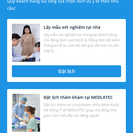
Quý khách hàng vui lòng lựa chọn dịch vụ y tế theo nhu
cầu!
Lấy mẫu xét nghiệm tại nhà
Lấy mẫu xét nghiệm tại nhà giúp khách hàng
chủ động tầm soát bệnh lý. Đồng thời tiết kiệm
thời gian đi lại, chờ đợi kết quả với mức chi phí
hợp lý.
Đặt lịch
Đặt lịch thăm khám tại MEDLATEC
Đặt lịch khám tại cơ sở khám chữa bệnh thuộc
Hệ thống Y tế MEDLATEC giúp chủ động thời
gian, hạn chế tiếp xúc đông người.