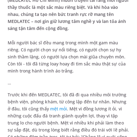
(MEDLATEC Hồ Chí Minh) muốn truyền tải rằng mỗi người
thầy thuốc là một sắc màu riêng biệt. Và khi hòa vào
nhau, chúng ta tạo nên bức tranh rực rỡ mang tên
MEDLATEC – nơi gìn giữ lương tâm nghề y và lan tỏa ánh
sáng tận tâm đến cộng đồng.
Mỗi người bác sĩ đều mang trong mình một gam màu
riêng. Có người chọn sự nổi tiếng, có người chọn sự hy
sinh thầm lặng, có người lựa chọn mài giũa chuyên môn.
Còn tôi - tôi đã từng loay hoay đi tìm sắc màu thật sự của
mình trong hành trình áo trắng.
…
Trước khi đến MEDLATEC, tôi đã đi qua nhiều môi trường
bệnh viện, phòng khám, từ công lập đến tư nhân. Nhưng
ở đâu, tôi cũng thấy
mệt mỏi
. Mệt vì đồng lương ít ỏi, vì
những cuộc đấu đá tranh giành quyền lợi, thay vì tập
trung lo cho người bệnh. Mệt vì nhiều khi phải làm theo
sự sắp đặt, dù trong lòng biết rằng điều đó trái với lẽ phải.
Có những đêm trằn trọc, tôi tự hỏi: “Chẳng lẽ vì nuôi sống