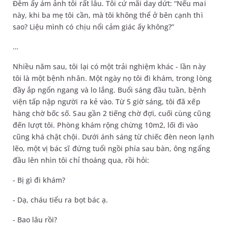
Đêm ấy ám ảnh tôi rất lâu. Tôi cứ mãi day dứt: “Nếu mai
này, khi ba mẹ tôi cần, mà tôi không thể ở bên cạnh thì
sao? Liệu mình có chịu nổi cảm giác ấy không?”
…
Nhiều năm sau, tôi lại có một trải nghiệm khác - lần này
tôi là một bệnh nhân. Một ngày nọ tôi đi khám, trong lòng
đầy ắp ngổn ngang và lo lắng. Buổi sáng đầu tuần, bệnh
viện tấp nập người ra kẻ vào. Từ 5 giờ sáng, tôi đã xếp
hàng chờ bốc số. Sau gần 2 tiếng chờ đợi, cuối cùng cũng
đến lượt tôi. Phòng khám rộng chừng 10m2, lối đi vào
cũng khá chật chội. Dưới ánh sáng từ chiếc đèn neon lạnh
lẽo, một vị bác sĩ đứng tuổi ngồi phía sau bàn, ông ngẩng
đầu lên nhìn tôi chỉ thoáng qua, rồi hỏi:
- Bị gì đi khám?
- Dạ, cháu tiểu ra bọt bác ạ.
- Bao lâu rồi?