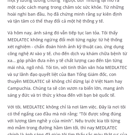
một ý tưởng tưởng chừng “ngược đời” nhưng lại mở ra
một cuộc cách mạng trong chăm sóc sức khỏe. Từ những
hoài nghi ban đầu, họ đã chứng minh rằng sự kiên định
và tận tâm có thể thay đổi cả một hệ thống y tế.
Và hôm nay, ánh sáng đó vẫn tiếp tục lan tỏa. Tôi thấy
MEDLATEC không ngừng đổi mới từng ngày: từ hệ thống
xét nghiệm - chẩn đoán hình ảnh kỹ thuật cao, ứng dụng
công nghệ AI vào y tế, cho đến dịch vụ khám chữa bệnh từ
xa… góp phần đưa nền y tế chất lượng cao đến tận từng
mái nhà, ngõ nhỏ. Tôi tin, với tinh thần văn hóa MEDLATEC
và sự lãnh đạo quyết liệt của Ban Tổng Giám đốc, con
thuyền MEDLATEC sẽ không chỉ dừng lại ở Việt Nam hay
Campuchia. Chúng ta sẽ còn vươn ra biển lớn, mang ánh
sáng y đức và tri thức y khoa đến với bạn bè quốc tế.
Với tôi, MEDLATEC không chỉ là nơi làm việc. Đây là nơi tôi
có thể ngẩng cao đầu mà nói rằng: “Tôi được sống đúng
với lương tâm nghề y của mình”. Nếu trước kia tôi từng
mò mẫm trong đường hầm tăm tối, thì nay MEDLATEC
chính là ánh sáng đã giúp tôi tìm thấy sắc màu thật sự của