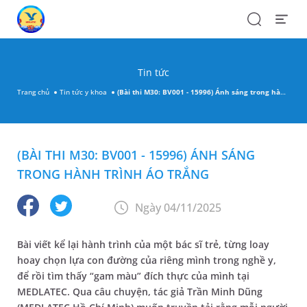
Search
Open
Menu
Tin tức
Trang chủ
Tin tức y khoa
(Bài thi M30: BV001 - 15996) Ánh sáng trong hành trình áo trắng
(BÀI THI M30: BV001 - 15996) ÁNH SÁNG
TRONG HÀNH TRÌNH ÁO TRẮNG
Ngày 04/11/2025
Bài viết kể lại hành trình của một bác sĩ trẻ, từng loay
hoay chọn lựa con đường của riêng mình trong nghề y,
để rồi tìm thấy “gam màu” đích thực của mình tại
MEDLATEC. Qua câu chuyện, tác giả Trần Minh Dũng