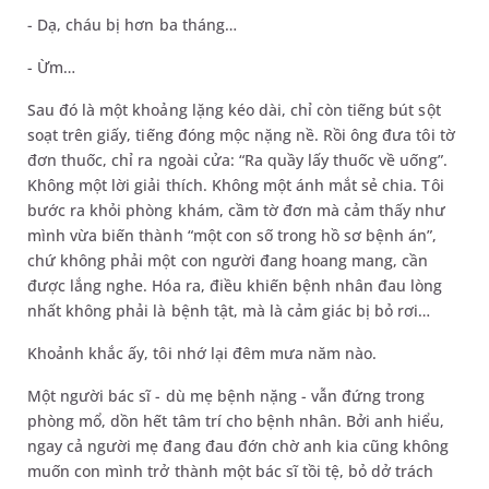
- Dạ, cháu bị hơn ba tháng…
- Ừm…
Sau đó là một khoảng lặng kéo dài, chỉ còn tiếng bút sột
soạt trên giấy, tiếng đóng mộc nặng nề. Rồi ông đưa tôi tờ
đơn thuốc, chỉ ra ngoài cửa: “Ra quầy lấy thuốc về uống”.
Không một lời giải thích. Không một ánh mắt sẻ chia. Tôi
bước ra khỏi phòng khám, cầm tờ đơn mà cảm thấy như
mình vừa biến thành “một con số trong hồ sơ bệnh án”,
chứ không phải một con người đang hoang mang, cần
được lắng nghe. Hóa ra, điều khiến bệnh nhân đau lòng
nhất không phải là bệnh tật, mà là cảm giác bị bỏ rơi…
Khoảnh khắc ấy, tôi nhớ lại đêm mưa năm nào.
Một người bác sĩ - dù mẹ bệnh nặng - vẫn đứng trong
phòng mổ, dồn hết tâm trí cho bệnh nhân. Bởi anh hiểu,
ngay cả người mẹ đang đau đớn chờ anh kia cũng không
muốn con mình trở thành một bác sĩ tồi tệ, bỏ dở trách