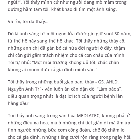
ngủi?”. Tôi thấy mình cứ như người đang mò mẫm trong
đường hầm tăm tối, khát khao đi tìm một ánh sáng.
Và rồi, tôi đã thấy…
Đó là ánh sáng từ một ngọn lửa được gìn giữ suốt 30 năm,
từ thế hệ này sang thế hệ khác. Tôi thấy những thầy cô,
những anh chị đã gắn bó cả nửa đời người ở đây, thậm
chí còn gửi gắm trách nhiệm cho cả con cháu của mình.
Tôi tự nhủ: “Một môi trường không đủ tốt, chắc chắn
không ai muốn đưa cả gia đình mình vào!”
Tôi thấy trong những buổi giao ban, thầy - GS. AHLĐ.
Nguyễn Anh Trí - vẫn luôn ân cần dặn dò: “Làm bác sĩ,
điều quan trọng nhất là đặt lợi ích của người bệnh lên
hàng đầu”.
Tôi thấy ánh sáng trong văn hoá MEDLATEC, không phải ở
những điều xa hoa, mà ở những chi tiết giản dị mà ấm áp
tình người: những bữa cơm công đoàn, chế độ chăm lo
cho cả gia đình, những tiếng cười rộn ràng trong ngày hội,