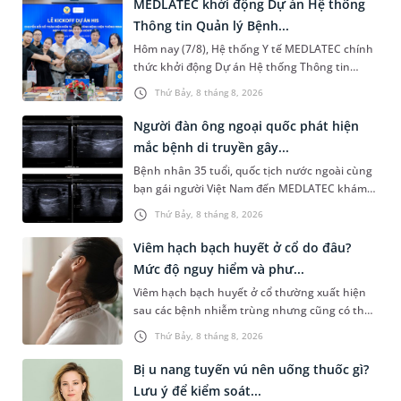
MEDLATEC khởi động Dự án Hệ thống
Thông tin Quản lý Bệnh...
Hôm nay (7/8), Hệ thống Y tế MEDLATEC chính
thức khởi động Dự án Hệ thống Thông tin
Quản lý Bệnh viện (HIS - Hospital Information
Thứ Bảy, 8 tháng 8, 2026
System) giai đoạn mới. Dự á...
Người đàn ông ngoại quốc phát hiện
mắc bệnh di truyền gây...
Bệnh nhân 35 tuổi, quốc tịch nước ngoài cùng
bạn gái người Việt Nam đến MEDLATEC khám
sức khỏe tiền hôn nhân. Qua thăm khám và
Thứ Bảy, 8 tháng 8, 2026
làm các xét nghiệm chuyên sâu,...
Viêm hạch bạch huyết ở cổ do đâu?
Mức độ nguy hiểm và phư...
Viêm hạch bạch huyết ở cổ thường xuất hiện
sau các bệnh nhiễm trùng nhưng cũng có thể
liên quan đến lao hạch hoặc ung thư. Để tìm
Thứ Bảy, 8 tháng 8, 2026
hiểu nguyên nhân gây viêm,...
Bị u nang tuyến vú nên uống thuốc gì?
Lưu ý để kiểm soát...