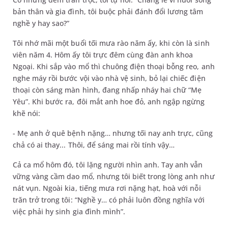
bản thân và gia đình, tôi buộc phải đánh đổi lương tâm
nghề y hay sao?”
Tôi nhớ mãi một buổi tối mưa rào năm ấy, khi còn là sinh
viên năm 4. Hôm ấy tôi trực đêm cùng đàn anh khoa
Ngoại. Khi sắp vào mổ thì chuông điện thoại bỗng reo, anh
nghe máy rồi bước vội vào nhà vệ sinh, bỏ lại chiếc điện
thoại còn sáng màn hình, đang nhấp nháy hai chữ “Mẹ
Yêu”. Khi bước ra, đôi mắt anh hoe đỏ, anh ngập ngừng
khẽ nói:
- Mẹ anh ở quê bệnh nặng… nhưng tối nay anh trực, cũng
chả có ai thay... Thôi, để sáng mai rồi tính vậy…
Cả ca mổ hôm đó, tôi lặng người nhìn anh. Tay anh vẫn
vững vàng cầm dao mổ, nhưng tôi biết trong lòng anh như
nát vụn. Ngoài kia, tiếng mưa rơi nặng hạt, hoà với nỗi
trăn trở trong tôi: “Nghề y… có phải luôn đồng nghĩa với
việc phải hy sinh gia đình mình”.