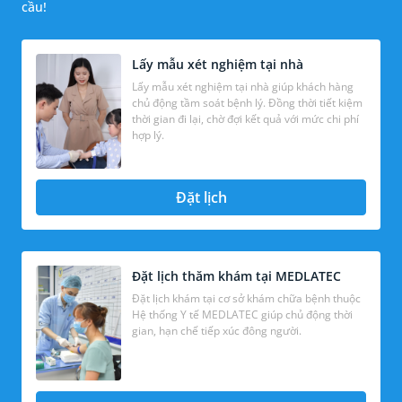
cầu!
Lấy mẫu xét nghiệm tại nhà
Lấy mẫu xét nghiệm tại nhà giúp khách hàng
chủ động tầm soát bệnh lý. Đồng thời tiết kiệm
thời gian đi lại, chờ đợi kết quả với mức chi phí
hợp lý.
Đặt lịch
Đặt lịch thăm khám tại MEDLATEC
Đặt lịch khám tại cơ sở khám chữa bệnh thuộc
Hệ thống Y tế MEDLATEC giúp chủ động thời
gian, hạn chế tiếp xúc đông người.