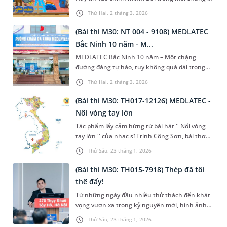
đều có một hạt mầm tài năng. Nếu được gieo
Thứ Hai, 2 tháng 3, 2026
xuống và nuôi dưỡng bằng niềm tin và sự kiên
trì, nó sẽ nảy nở và mang đến những giá trị tốt
(Bài thi M30: NT 004 - 9108) MEDLATEC
đẹp, không chỉ cho bản thân mà còn cho tập
Bắc Ninh 10 năm - M...
thể.
MEDLATEC Bắc Ninh 10 năm – Một chặng
đường đáng tự hào, tuy không quá dài trong
lịch sử phát triển, nhưng đủ để MEDLATEC Bắc
Thứ Hai, 2 tháng 3, 2026
Ninh ghi dấu ấn bằng sự nỗ lực bền bỉ, tinh
thần đổi mới không ngừng và khát vọng phụng
(Bài thi M30: TH017-12126) MEDLATEC -
sự từ trái tim vì sức khỏe cộng đồng. Sự đoàn
Nối vòng tay lớn
kết của tập thể làm nên sức mạnh của đơn vị
Tác phẩm lấy cảm hứng từ bài hát '' Nối vòng
tạo nên '' một sắc màu của MEDLATEC" trong
tay lớn '' của nhạc sĩ Trịnh Công Sơn, bài thơ
hành trình 30 năm hình thành và phát triển.
viết theo thể lục bát, mô tả hành trình của các
Từ những bức ảnh chân thực trong cuộc sống
Thứ Sáu, 23 tháng 1, 2026
cán bộ lấy mẫu tận nơi, vượt qua những khó
và công việc thể hiện phần nào ý chí kiên
khăn, chông gai , vất vả, thể hiện tinh thần
cường vượt qua khó khăn của tập thể CBNV
(Bài thi M30: TH015-7918) Thép đã tôi
người Med và những giá trị tuyệt vời của tập
Medlatec Bắc Ninh.
thế đấy!
đoàn Medlatec.
Từ những ngày đầu nhiều thử thách đến khát
vọng vươn xa trong kỷ nguyên mới, hình ảnh
“bẻ thép thành hoa” hiện lên như biểu tượng
Thứ Sáu, 23 tháng 1, 2026
của bản lĩnh, của người thủ lĩnh kiên cường, lấy