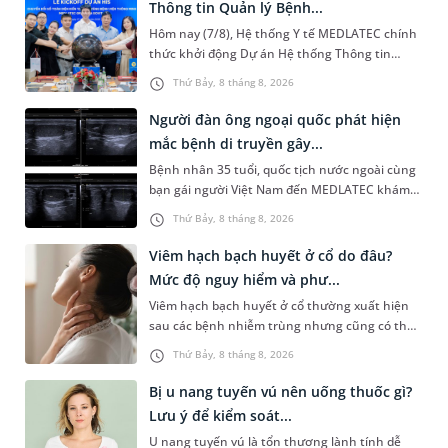
Thông tin Quản lý Bệnh...
Hôm nay (7/8), Hệ thống Y tế MEDLATEC chính
thức khởi động Dự án Hệ thống Thông tin
Quản lý Bệnh viện (HIS - Hospital Information
Thứ Bảy, 8 tháng 8, 2026
System) giai đoạn mới. Dự á...
Người đàn ông ngoại quốc phát hiện
mắc bệnh di truyền gây...
Bệnh nhân 35 tuổi, quốc tịch nước ngoài cùng
bạn gái người Việt Nam đến MEDLATEC khám
sức khỏe tiền hôn nhân. Qua thăm khám và
Thứ Bảy, 8 tháng 8, 2026
làm các xét nghiệm chuyên sâu,...
Viêm hạch bạch huyết ở cổ do đâu?
Mức độ nguy hiểm và phư...
Viêm hạch bạch huyết ở cổ thường xuất hiện
sau các bệnh nhiễm trùng nhưng cũng có thể
liên quan đến lao hạch hoặc ung thư. Để tìm
Thứ Bảy, 8 tháng 8, 2026
hiểu nguyên nhân gây viêm,...
Bị u nang tuyến vú nên uống thuốc gì?
Lưu ý để kiểm soát...
U nang tuyến vú là tổn thương lành tính dễ